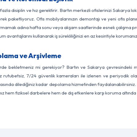
azla disiplin ve hız gerektirir. Bartın merkezli ofislerinizi Sakarya l
rek paketliyoruz. Ofis mobilyalarınızın demontajı ve yeni ofis planı
i aksatmamak adına hafta sonu veya akşam saatlerinde esnek çalışma 
lum avantajlarını kullanarak iş sürekliliğinizi en az kesintiyle koruman
olama ve Arşivleme
erde bekletmeniz mi gerekiyor? Bartın ve Sakarya çevresindeki mod
z rutubetsiz, 7/24 güvenlik kameraları ile izlenen ve periyodik ola
sında dilediğiniz kadar depolama hizmetinden faydalanabilirsiniz. 
nız hem fiziksel darbelere hem de dış etkenlere karşı koruma altında 