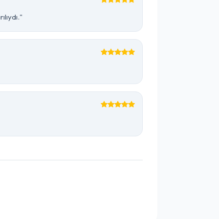
lıydı."