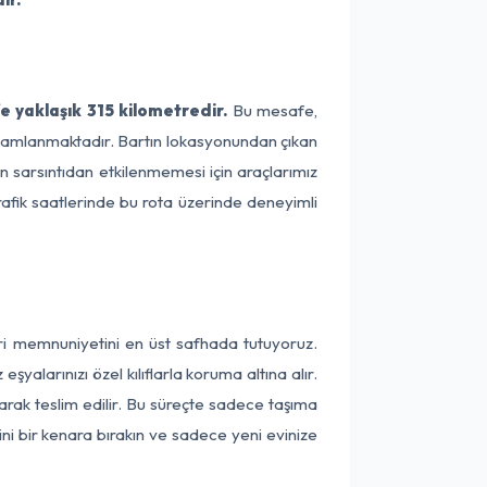
e yaklaşık 315 kilometredir.
Bu mesafe,
 tamamlanmaktadır. Bartın lokasyonundan çıkan
ın sarsıntıdan etkilenmemesi için araçlarımız
rafik saatlerinde bu rota üzerinde deneyimli
eri memnuniyetini en üst safhada tutuyoruz.
alarınızı özel kılıflarla koruma altına alır.
larak teslim edilir. Bu süreçte sadece taşıma
ini bir kenara bırakın ve sadece yeni evinize