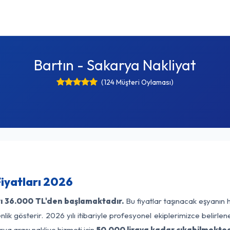
Bartın - Sakarya Nakliyat
(124 Müşteri Oylaması)
Fiyatları 2026
ı
36.000 TL'den başlamaktadır.
Bu fiyatlar taşınacak eşyanın 
lik gösterir. 2026 yılı itibariyle profesyonel ekiplerimizce belirle
rya arası nakliye hizmeti için
50.000 liraya kadar çıkabilmekted