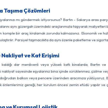
ya Taşıma Çözümleri
eşyalarınızı mı göndermek istiyorsunuz? Bartın - Sakarya arası par
larını aynı güzergah üzerindeki araçlarımızla taşıyarak maliyetleri b
için komple bir araç kiralamak zorunda kalmazsınız. Ekonomik ve hız
 ulaştırılır. Parsiyel taşımacılıkta da aynı özenle paketleme ve sigor
Nakliyat ve Kat Erişimi
z kaldığı dar merdivenli veya yüksek katlı binalarda, Bartın v
nakliyat sayesinde eşyalarınız bina içinde sürüklenmez, çizilme veya 
nızı doğrudan balkon veya pencere üzerinden aracımıza yüklüyoruz.
nlik önlemlerimiz gereği, her kurulum öncesi zemin etüdü yapılır ve
a ve Kurumsal Lojistik