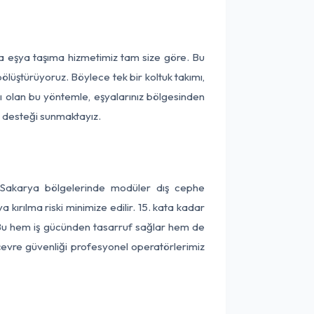
ça eşya taşıma hizmetimiz tam size göre. Bu
ölüştürüyoruz. Böylece tek bir koltuk takımı,
lı olan bu yöntemle, eşyalarınız bölgesinden
ta desteği sunmaktayız.
e Sakarya bölgelerinde modüler dış cephe
kırılma riski minimize edilir. 15. kata kadar
 Bu hem iş gücünden tasarruf sağlar hem de
 çevre güvenliği profesyonel operatörlerimiz