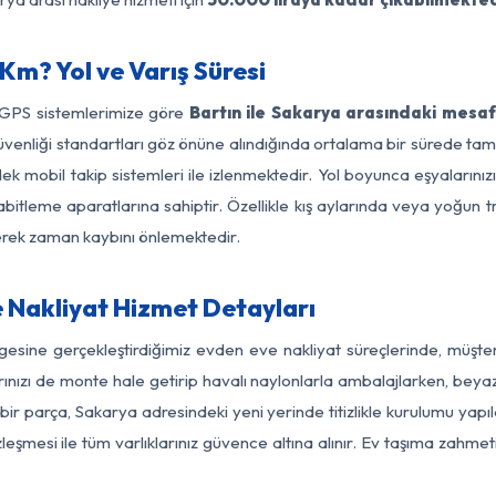
Km? Yol ve Varış Süresi
 GPS sistemlerimize göre
Bartın ile Sakarya arasındaki mesaf
ol güvenliği standartları göz önüne alındığında ortalama bir sürede
k mobil takip sistemleri ile izlenmektedir. Yol boyunca eşyalarınız
abitleme aparatlarına sahiptir. Özellikle kış aylarında veya yoğun t
derek zaman kaybını önlemektedir.
 Nakliyat Hizmet Detayları
lgesine gerçekleştirdiğimiz evden eve nakliyat süreçlerinde, müşt
ızı de monte hale getirip havalı naylonlarla ambalajlarken, beyaz eşy
ir parça, Sakarya adresindeki yeni yerinde titizlikle kurulumu yapı
zleşmesi ile tüm varlıklarınız güvence altına alınır. Ev taşıma zahmet