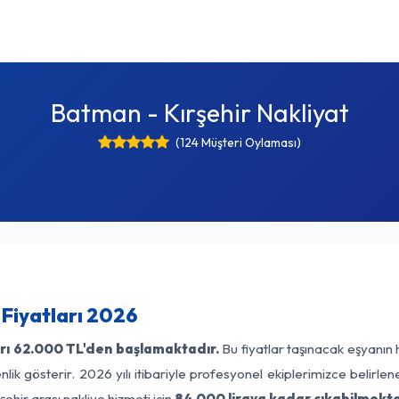
Batman - Kırşehir Nakliyat
(124 Müşteri Oylaması)
 Fiyatları 2026
rı
62.000 TL'den başlamaktadır.
Bu fiyatlar taşınacak eşyanın 
lik gösterir. 2026 yılı itibariyle profesyonel ekiplerimizce belirle
ehir arası nakliye hizmeti için
84.000 liraya kadar çıkabilmekte