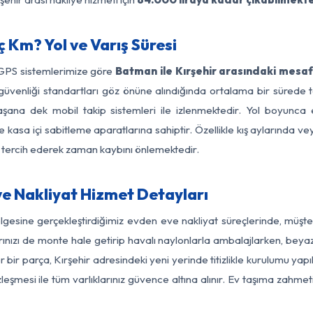
 Km? Yol ve Varış Süresi
 GPS sistemlerimize göre
Batman ile Kırşehir arasındaki mesaf
 yol güvenliği standartları göz önüne alındığında ortalama bir sü
laşana dek mobil takip sistemleri ile izlenmektedir. Yol boyunca e
 kasa içi sabitleme aparatlarına sahiptir. Özellikle kış aylarında v
ı tercih ederek zaman kaybını önlemektedir.
e Nakliyat Hizmet Detayları
ölgesine gerçekleştirdiğimiz evden eve nakliyat süreçlerinde, müşt
ızı de monte hale getirip havalı naylonlarla ambalajlarken, beyaz eşy
ir parça, Kırşehir adresindeki yeni yerinde titizlikle kurulumu yapı
zleşmesi ile tüm varlıklarınız güvence altına alınır. Ev taşıma zahmet