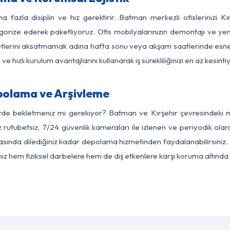
a fazla disiplin ve hız gerektirir. Batman merkezli ofislerinizi Kı
egorize ederek paketliyoruz. Ofis mobilyalarınızın demontajı ve yeni
aaliyetlerini aksatmamak adına hafta sonu veya akşam saatlerinde e
 ve hızlı kurulum avantajlarını kullanarak iş sürekliliğinizi en az kesi
polama ve Arşivleme
rde bekletmeniz mi gerekiyor? Batman ve Kırşehir çevresindeki mo
z rutubetsiz, 7/24 güvenlik kameraları ile izlenen ve periyodik ola
asında dilediğiniz kadar depolama hizmetinden faydalanabilirsiniz. 
nız hem fiziksel darbelere hem de dış etkenlere karşı koruma altında 