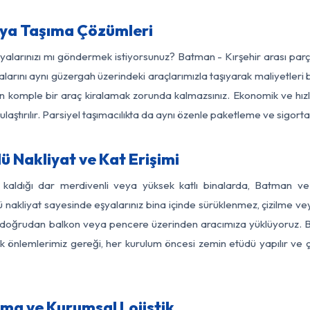
şya Taşıma Çözümleri
şyalarınızı mı göndermek istiyorsunuz? Batman - Kırşehir arası pa
larını aynı güzergah üzerindeki araçlarımızla taşıyarak maliyetleri b
için komple bir araç kiralamak zorunda kalmazsınız. Ekonomik ve hız
 ulaştırılır. Parsiyel taşımacılıkta da aynı özenle paketleme ve sigor
 Nakliyat ve Kat Erişimi
 kaldığı dar merdivenli veya yüksek katlı binalarda, Batman v
nakliyat sayesinde eşyalarınız bina içinde sürüklenmez, çizilme veya 
nızı doğrudan balkon veya pencere üzerinden aracımıza yüklüyoruz.
nlik önlemlerimiz gereği, her kurulum öncesi zemin etüdü yapılır ve
ıma ve Kurumsal Lojistik