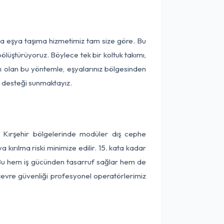
rça eşya taşıma hizmetimiz tam size göre. Bu
ölüştürüyoruz. Böylece tek bir koltuk takımı,
lı olan bu yöntemle, eşyalarınız bölgesinden
ta desteği sunmaktayız.
e Kırşehir bölgelerinde modüler dış cephe
kırılma riski minimize edilir. 15. kata kadar
 Bu hem iş gücünden tasarruf sağlar hem de
 çevre güvenliği profesyonel operatörlerimiz