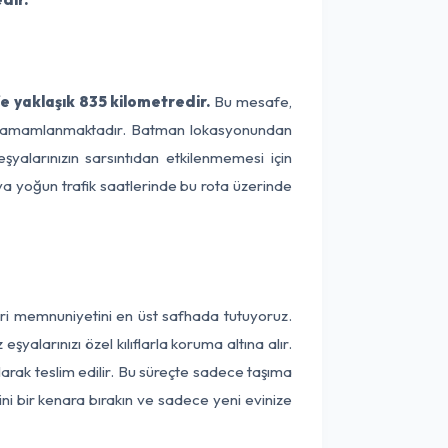
e yaklaşık 835 kilometredir.
Bu mesafe,
rede tamamlanmaktadır. Batman lokasyonundan
şyalarınızın sarsıntıdan etkilenmemesi için
eya yoğun trafik saatlerinde bu rota üzerinde
eri memnuniyetini en üst safhada tutuyoruz.
alarınızı özel kılıflarla koruma altına alır.
larak teslim edilir. Bu süreçte sadece taşıma
ini bir kenara bırakın ve sadece yeni evinize