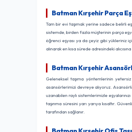
Batman Kırşehir Parça E
Tam bir evi taşımak yerine sadece belirli e
sistemde, birden fazla müşterinin parça eşya
öğrenci eşyası ya da çeyiz gibi yükleriniz 
alınarak en kısa sürede adresindeki alıcısına
Batman Kırşehir Asansörlü
Geleneksel taşıma yöntemlerinin yetersiz
asansörlerimizi devreye alıyoruz. Asansörlü 
uzanabilen raylı sistemlerimizle eşyaları
taşınma süresini yarı yarıya kısaltır. Güve
tarafından sağlanır.
Batman Kırşehir Ofis Taş