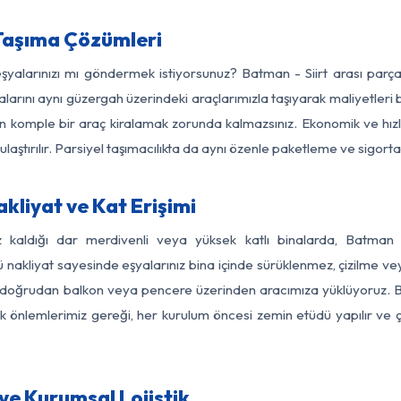
Taşıma Çözümleri
eşyalarınızı mı göndermek istiyorsunuz? Batman - Siirt arası par
larını aynı güzergah üzerindeki araçlarımızla taşıyarak maliyetleri b
için komple bir araç kiralamak zorunda kalmazsınız. Ekonomik ve hız
 ulaştırılır. Parsiyel taşımacılıkta da aynı özenle paketleme ve sigor
kliyat ve Kat Erişimi
z kaldığı dar merdivenli veya yüksek katlı binalarda, Batman
nakliyat sayesinde eşyalarınız bina içinde sürüklenmez, çizilme veya 
nızı doğrudan balkon veya pencere üzerinden aracımıza yüklüyoruz.
nlik önlemlerimiz gereği, her kurulum öncesi zemin etüdü yapılır ve
ve Kurumsal Lojistik