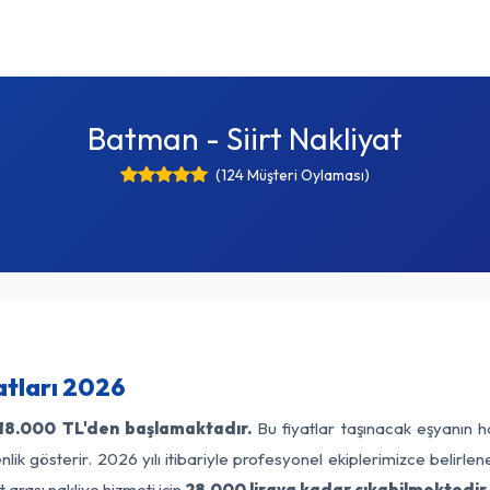
Batman - Siirt Nakliyat
(124 Müşteri Oylaması)
atları 2026
18.000 TL'den başlamaktadır.
Bu fiyatlar taşınacak eşyanın h
lik gösterir. 2026 yılı itibariyle profesyonel ekiplerimizce belirle
 arası nakliye hizmeti için
28.000 liraya kadar çıkabilmektedir.