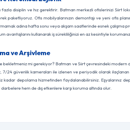
fazla disiplin ve hız gerektirir. Batman merkezli ofislerinizi Siirt lo
rek paketliyoruz. Ofis mobilyalarınızın demontajı ve yeni ofis planı
i aksatmamak adına hafta sonu veya akşam saatlerinde esnek çalışma 
lum avantajlarını kullanarak iş sürekliliğinizi en az kesintiyle koruman
ama ve Arşivleme
e bekletmeniz mi gerekiyor? Batman ve Siirt çevresindeki modern depo
, 7/24 güvenlik kameraları ile izlenen ve periyodik olarak ilaçlanan
z kadar depolama hizmetinden faydalanabilirsiniz. Eşyalarınız dep
el darbelere hem de dış etkenlere karşı koruma altında olur.