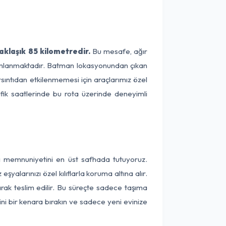
aklaşık 85 kilometredir.
Bu mesafe, ağır
amamlanmaktadır. Batman lokasyonundan çıkan
rsıntıdan etkilenmemesi için araçlarımız özel
afik saatlerinde bu rota üzerinde deneyimli
ri memnuniyetini en üst safhada tutuyoruz.
alarınızı özel kılıflarla koruma altına alır.
arak teslim edilir. Bu süreçte sadece taşıma
ini bir kenara bırakın ve sadece yeni evinize