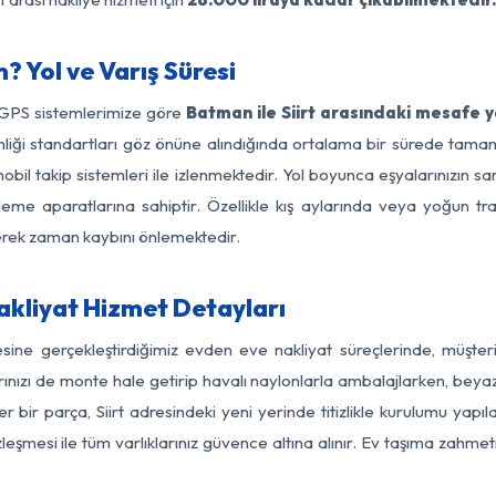
? Yol ve Varış Süresi
 GPS sistemlerimize göre
Batman ile Siirt arasındaki mesafe y
güvenliği standartları göz önüne alındığında ortalama bir sürede t
mobil takip sistemleri ile izlenmektedir. Yol boyunca eşyalarınızın sa
leme aparatlarına sahiptir. Özellikle kış aylarında veya yoğun tr
derek zaman kaybını önlemektedir.
akliyat Hizmet Detayları
gesine gerçekleştirdiğimiz evden eve nakliyat süreçlerinde, müşte
ızı de monte hale getirip havalı naylonlarla ambalajlarken, beyaz eşy
bir parça, Siirt adresindeki yeni yerinde titizlikle kurulumu yapıl
zleşmesi ile tüm varlıklarınız güvence altına alınır. Ev taşıma zahmet