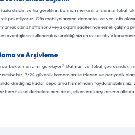
fazla disiplin ve hız gerektirir. Batman merkezli ofislerinizi Tokat lo
rek paketliyoruz. Ofis mobilyalarınızın demontajı ve yeni ofis planı
i aksatmamak adına hafta sonu veya akşam saatlerinde esnek çalışma 
lum avantajlarını kullanarak iş sürekliliğinizi en az kesintiyle koruman
lama ve Arşivleme
erde bekletmeniz mi gerekiyor? Batman ve Tokat çevresindeki mod
z rutubetsiz, 7/24 güvenlik kameraları ile izlenen ve periyodik ola
ında dilediğiniz kadar depolama hizmetinden faydalanabilirsiniz. E
nız hem fiziksel darbelere hem de dış etkenlere karşı koruma altında 