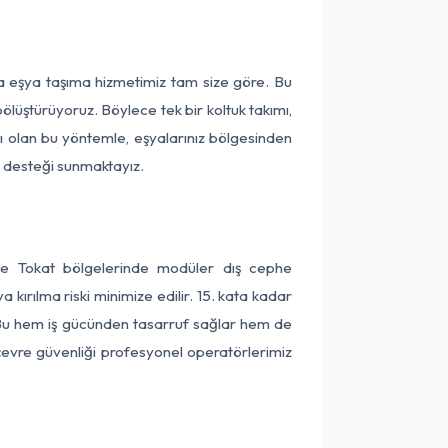
ça eşya taşıma hizmetimiz tam size göre. Bu
ölüştürüyoruz. Böylece tek bir koltuk takımı,
lı olan bu yöntemle, eşyalarınız bölgesinden
ta desteği sunmaktayız.
 ve Tokat bölgelerinde modüler dış cephe
kırılma riski minimize edilir. 15. kata kadar
 Bu hem iş gücünden tasarruf sağlar hem de
 çevre güvenliği profesyonel operatörlerimiz