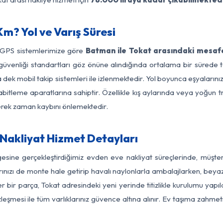
m? Yol ve Varış Süresi
e GPS sistemlerimize göre
Batman ile Tokat arasındaki mesafe
 yol güvenliği standartları göz önüne alındığında ortalama bir sü
 dek mobil takip sistemleri ile izlenmektedir. Yol boyunca eşyalarını
abitleme aparatlarına sahiptir. Özellikle kış aylarında veya yoğun t
derek zaman kaybını önlemektedir.
Nakliyat Hizmet Detayları
gesine gerçekleştirdiğimiz evden eve nakliyat süreçlerinde, müşte
ızı de monte hale getirip havalı naylonlarla ambalajlarken, beyaz eşy
bir parça, Tokat adresindeki yeni yerinde titizlikle kurulumu yapıl
zleşmesi ile tüm varlıklarınız güvence altına alınır. Ev taşıma zahmet