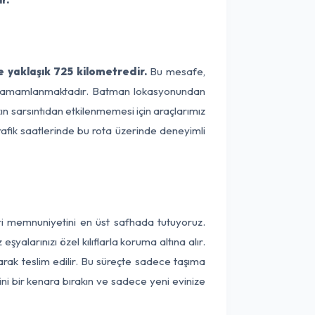
 yaklaşık 725 kilometredir.
Bu mesafe,
rede tamamlanmaktadır. Batman lokasyonundan
zın sarsıntıdan etkilenmemesi için araçlarımız
rafik saatlerinde bu rota üzerinde deneyimli
ri memnuniyetini en üst safhada tutuyoruz.
alarınızı özel kılıflarla koruma altına alır.
arak teslim edilir. Bu süreçte sadece taşıma
ini bir kenara bırakın ve sadece yeni evinize