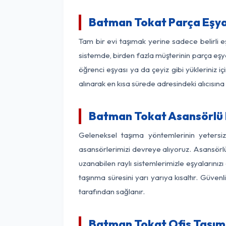
Batman Tokat Parça Eşya
Tam bir evi taşımak yerine sadece belirli 
sistemde, birden fazla müşterinin parça eşya
öğrenci eşyası ya da çeyiz gibi yükleriniz 
alınarak en kısa sürede adresindeki alıcısına
Batman Tokat Asansörlü N
Geleneksel taşıma yöntemlerinin yetersi
asansörlerimizi devreye alıyoruz. Asansörlü 
uzanabilen raylı sistemlerimizle eşyaları
taşınma süresini yarı yarıya kısaltır. Güve
tarafından sağlanır.
Batman Tokat Ofis Taşıma