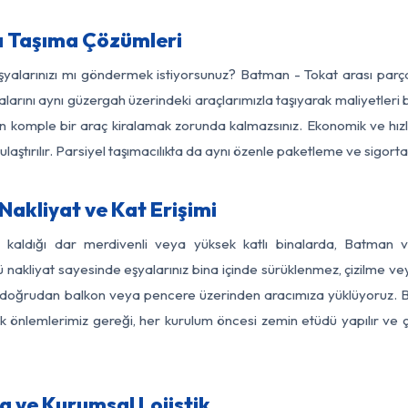
 Taşıma Çözümleri
eşyalarınızı mı göndermek istiyorsunuz? Batman - Tokat arası par
larını aynı güzergah üzerindeki araçlarımızla taşıyarak maliyetleri b
için komple bir araç kiralamak zorunda kalmazsınız. Ekonomik ve hız
 ulaştırılır. Parsiyel taşımacılıkta da aynı özenle paketleme ve sigor
akliyat ve Kat Erişimi
z kaldığı dar merdivenli veya yüksek katlı binalarda, Batman
nakliyat sayesinde eşyalarınız bina içinde sürüklenmez, çizilme veya 
nızı doğrudan balkon veya pencere üzerinden aracımıza yüklüyoruz.
nlik önlemlerimiz gereği, her kurulum öncesi zemin etüdü yapılır ve
 ve Kurumsal Lojistik