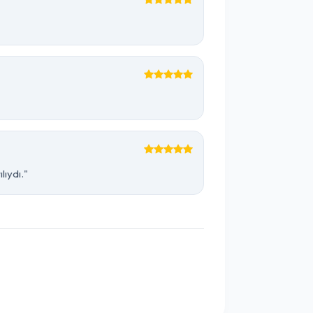
ıydı."