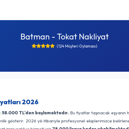
Batman - Tokat Nakliyat
(124 Müşteri Oylaması)
yatları 2026
ı
58.000 TL'den başlamaktadır.
Bu fiyatlar taşınacak eşyanın 
lik gösterir. 2026 yılı itibariyle profesyonel ekiplerimizce belirle
t arası nakliye hizmeti için
78.000 liraya kadar çıkabilmektedi