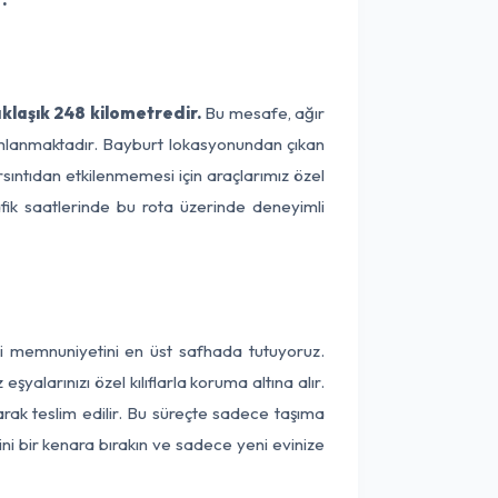
klaşık 248 kilometredir.
Bu mesafe, ağır
amamlanmaktadır. Bayburt lokasyonundan çıkan
rsıntıdan etkilenmemesi için araçlarımız özel
afik saatlerinde bu rota üzerinde deneyimli
ri memnuniyetini en üst safhada tutuyoruz.
alarınızı özel kılıflarla koruma altına alır.
arak teslim edilir. Bu süreçte sadece taşıma
ini bir kenara bırakın ve sadece yeni evinize