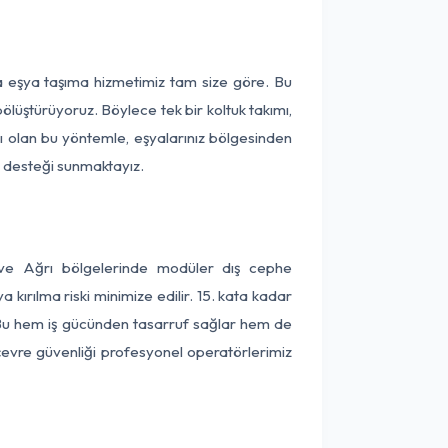
ça eşya taşıma hizmetimiz tam size göre. Bu
ölüştürüyoruz. Böylece tek bir koltuk takımı,
lı olan bu yöntemle, eşyalarınız bölgesinden
ta desteği sunmaktayız.
t ve Ağrı bölgelerinde modüler dış cephe
kırılma riski minimize edilir. 15. kata kadar
 Bu hem iş gücünden tasarruf sağlar hem de
 çevre güvenliği profesyonel operatörlerimiz