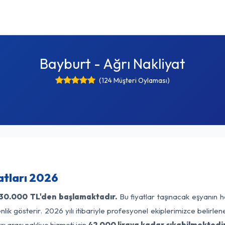
Bayburt - Ağrı Nakliyat
(124 Müşteri Oylaması)
atları 2026
30.000 TL'den başlamaktadır.
Bu fiyatlar taşınacak eşyanın h
lik gösterir. 2026 yılı itibariyle profesyonel ekiplerimizce belirle
ı arası nakliye hizmeti için
42.000 liraya kadar çıkabilmektedir