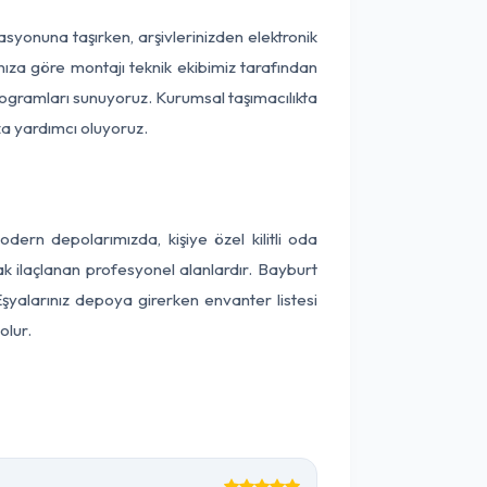
kasyonuna taşırken, arşivlerinizden elektronik
nıza göre montajı teknik ekibimiz tarafından
programları sunuyoruz. Kurumsal taşımacılıkta
ıza yardımcı oluyoruz.
ern depolarımızda, kişiye özel kilitli oda
ak ilaçlanan profesyonel alanlardır. Bayburt
şyalarınız depoya girerken envanter listesi
olur.