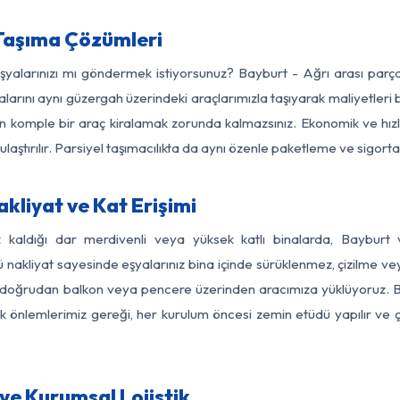
 Taşıma Çözümleri
eşyalarınızı mı göndermek istiyorsunuz? Bayburt - Ağrı arası par
larını aynı güzergah üzerindeki araçlarımızla taşıyarak maliyetleri b
için komple bir araç kiralamak zorunda kalmazsınız. Ekonomik ve hız
 ulaştırılır. Parsiyel taşımacılıkta da aynı özenle paketleme ve sigor
kliyat ve Kat Erişimi
z kaldığı dar merdivenli veya yüksek katlı binalarda, Baybur
nakliyat sayesinde eşyalarınız bina içinde sürüklenmez, çizilme veya 
nızı doğrudan balkon veya pencere üzerinden aracımıza yüklüyoruz.
nlik önlemlerimiz gereği, her kurulum öncesi zemin etüdü yapılır ve
ve Kurumsal Lojistik