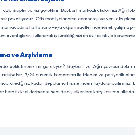
fazla disiplin ve hız gerektirir. Bayburt merkezli ofislerinizi Ağrı lo
rek paketliyoruz. Ofis mobilyalarınızın demontajı ve yeni ofis planı
i aksatmamak adına hafta sonu veya akşam saatlerinde esnek çalışma 
lum avantajlarını kullanarak iş sürekliliğinizi en az kesintiyle koruman
ama ve Arşivleme
erde bekletmeniz mi gerekiyor? Bayburt ve Ağrı çevresindeki mod
z rutubetsiz, 7/24 güvenlik kameraları ile izlenen ve periyodik olar
nda dilediğiniz kadar depolama hizmetinden faydalanabilirsiniz. E
nız hem fiziksel darbelere hem de dış etkenlere karşı koruma altında 