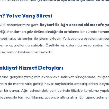
? Yol ve Varış Süresi
 GPS sistemlerimize göre
Bayburt ile Ağrı arasındaki mesafe ya
üvenliği standartları göz önüne alındığında ortalama bir sürede t
obil takip sistemleri ile izlenmektedir. Yol boyunca eşyalarınızın sa
leme aparatlarına sahiptir. Özellikle kış aylarında veya yoğun tr
derek zaman kaybını önlemektedir.
akliyat Hizmet Detayları
gesine gerçekleştirdiğimiz evden eve nakliyat süreçlerinde, müşte
ızı de monte hale getirip havalı naylonlarla ambalajlarken, beyaz eşy
 bir parça, Ağrı adresindeki yeni yerinde titizlikle kurulumu yapıl
zleşmesi ile tüm varlıklarınız güvence altına alınır. Ev taşıma zahmet