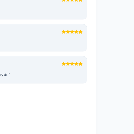
ıydı."