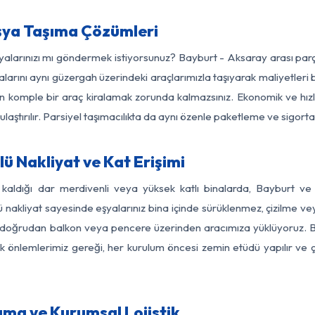
şya Taşıma Çözümleri
şyalarınızı mı göndermek istiyorsunuz? Bayburt - Aksaray arası pa
larını aynı güzergah üzerindeki araçlarımızla taşıyarak maliyetleri b
için komple bir araç kiralamak zorunda kalmazsınız. Ekonomik ve hız
 ulaştırılır. Parsiyel taşımacılıkta da aynı özenle paketleme ve sigor
ü Nakliyat ve Kat Erişimi
 kaldığı dar merdivenli veya yüksek katlı binalarda, Bayburt 
nakliyat sayesinde eşyalarınız bina içinde sürüklenmez, çizilme veya 
nızı doğrudan balkon veya pencere üzerinden aracımıza yüklüyoruz.
nlik önlemlerimiz gereği, her kurulum öncesi zemin etüdü yapılır ve
ıma ve Kurumsal Lojistik