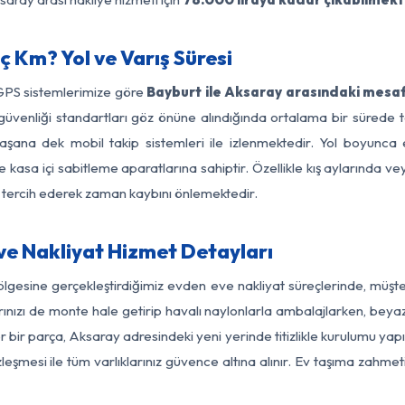
 Km? Yol ve Varış Süresi
 GPS sistemlerimize göre
Bayburt ile Aksaray arasındaki mesaf
 yol güvenliği standartları göz önüne alındığında ortalama bir sür
aşana dek mobil takip sistemleri ile izlenmektedir. Yol boyunca e
 kasa içi sabitleme aparatlarına sahiptir. Özellikle kış aylarında v
ı tercih ederek zaman kaybını önlemektedir.
e Nakliyat Hizmet Detayları
ölgesine gerçekleştirdiğimiz evden eve nakliyat süreçlerinde, müşt
ızı de monte hale getirip havalı naylonlarla ambalajlarken, beyaz eşy
bir parça, Aksaray adresindeki yeni yerinde titizlikle kurulumu yapı
zleşmesi ile tüm varlıklarınız güvence altına alınır. Ev taşıma zahmet