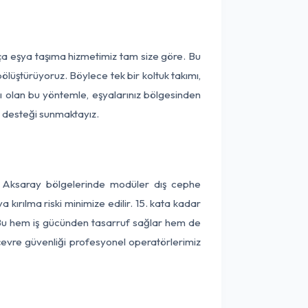
rça eşya taşıma hizmetimiz tam size göre. Bu
ölüştürüyoruz. Böylece tek bir koltuk takımı,
lı olan bu yöntemle, eşyalarınız bölgesinden
ta desteği sunmaktayız.
ve Aksaray bölgelerinde modüler dış cephe
kırılma riski minimize edilir. 15. kata kadar
 Bu hem iş gücünden tasarruf sağlar hem de
 çevre güvenliği profesyonel operatörlerimiz