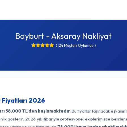
Bayburt - Aksaray Nakliyat
(124 Müşteri Oylaması)
 Fiyatları 2026
arı
58.000 TL'den başlamaktadır.
Bu fiyatlar taşınacak eşyanın
lik gösterir. 2026 yılı itibariyle profesyonel ekiplerimizce belirle
saray arası nakliye hizmeti için
78.000 liraya kadar çıkabilmekt