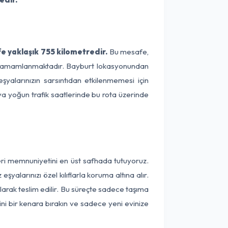
e yaklaşık 755 kilometredir.
Bu mesafe,
ede tamamlanmaktadır. Bayburt lokasyonundan
şyalarınızın sarsıntıdan etkilenmemesi için
eya yoğun trafik saatlerinde bu rota üzerinde
eri memnuniyetini en üst safhada tutuyoruz.
alarınızı özel kılıflarla koruma altına alır.
larak teslim edilir. Bu süreçte sadece taşıma
ini bir kenara bırakın ve sadece yeni evinize