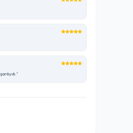
arılıydı."