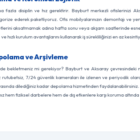
a fazla disiplin ve hız gerektirir. Bayburt merkezli ofislerinizi A
egorize ederek paketliyoruz. Ofis mobilyalarınızın demontajı ve yeni
aaliyetlerini aksatmamak adına hafta sonu veya akşam saatlerinde e
 ve hızlı kurulum avantajlarını kullanarak iş sürekliliğinizi en az kesi
polama ve Arşivleme
rde bekletmeniz mi gerekiyor? Bayburt ve Aksaray çevresindeki mo
z rutubetsiz, 7/24 güvenlik kameraları ile izlenen ve periyodik olar
sında dilediğiniz kadar depolama hizmetinden faydalanabilirsiniz. 
nız hem fiziksel darbelere hem de dış etkenlere karşı koruma altında 