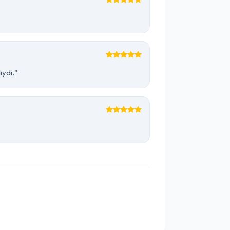
ıydı."