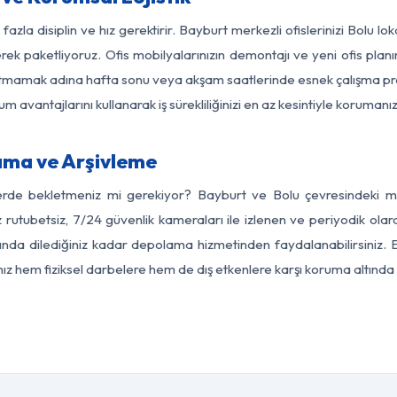
fazla disiplin ve hız gerektirir. Bayburt merkezli ofislerinizi Bolu lo
rek paketliyoruz. Ofis mobilyalarınızın demontajı ve yeni ofis planı
i aksatmamak adına hafta sonu veya akşam saatlerinde esnek çalışma 
lum avantajlarını kullanarak iş sürekliliğinizi en az kesintiyle koruman
ama ve Arşivleme
erde bekletmeniz mi gerekiyor? Bayburt ve Bolu çevresindeki mod
z rutubetsiz, 7/24 güvenlik kameraları ile izlenen ve periyodik olar
nda dilediğiniz kadar depolama hizmetinden faydalanabilirsiniz. E
nız hem fiziksel darbelere hem de dış etkenlere karşı koruma altında 