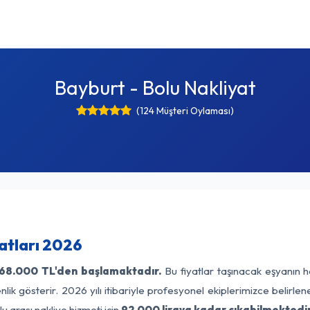
Bayburt - Bolu Nakliyat
(124 Müşteri Oylaması)
atları 2026
68.000 TL'den başlamaktadır.
Bu fiyatlar taşınacak eşyanın h
lik gösterir. 2026 yılı itibariyle profesyonel ekiplerimizce belirle
u arası nakliye hizmeti için
92.000 liraya kadar çıkabilmektedir