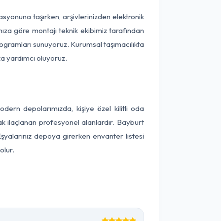
kasyonuna taşırken, arşivlerinizden elektronik
nıza göre montajı teknik ekibimiz tarafından
programları sunuyoruz. Kurumsal taşımacılıkta
ıza yardımcı oluyoruz.
ern depolarımızda, kişiye özel kilitli oda
ak ilaçlanan profesyonel alanlardır. Bayburt
şyalarınız depoya girerken envanter listesi
olur.