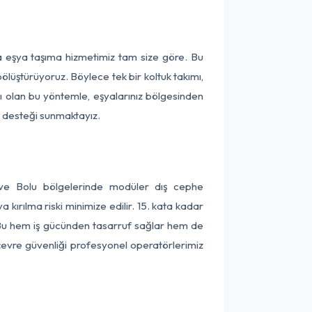
ça eşya taşıma hizmetimiz tam size göre. Bu
ölüştürüyoruz. Böylece tek bir koltuk takımı,
lı olan bu yöntemle, eşyalarınız bölgesinden
ta desteği sunmaktayız.
t ve Bolu bölgelerinde modüler dış cephe
kırılma riski minimize edilir. 15. kata kadar
 Bu hem iş gücünden tasarruf sağlar hem de
 çevre güvenliği profesyonel operatörlerimiz