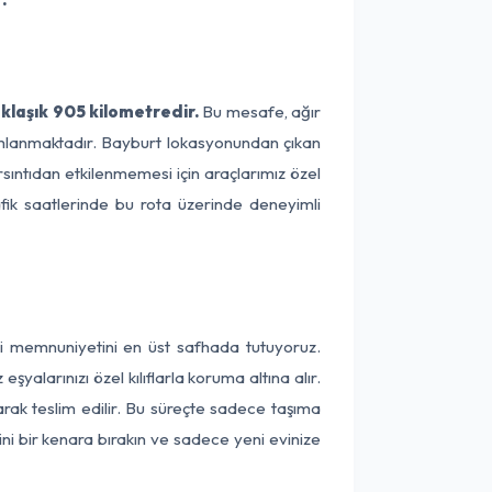
klaşık 905 kilometredir.
Bu mesafe, ağır
amamlanmaktadır. Bayburt lokasyonundan çıkan
rsıntıdan etkilenmemesi için araçlarımız özel
afik saatlerinde bu rota üzerinde deneyimli
ri memnuniyetini en üst safhada tutuyoruz.
alarınızı özel kılıflarla koruma altına alır.
arak teslim edilir. Bu süreçte sadece taşıma
ini bir kenara bırakın ve sadece yeni evinize