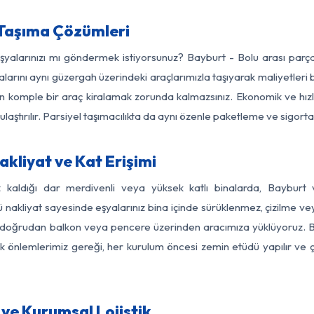
 Taşıma Çözümleri
eşyalarınızı mı göndermek istiyorsunuz? Bayburt - Bolu arası par
larını aynı güzergah üzerindeki araçlarımızla taşıyarak maliyetleri b
için komple bir araç kiralamak zorunda kalmazsınız. Ekonomik ve hız
 ulaştırılır. Parsiyel taşımacılıkta da aynı özenle paketleme ve sigor
kliyat ve Kat Erişimi
z kaldığı dar merdivenli veya yüksek katlı binalarda, Baybur
nakliyat sayesinde eşyalarınız bina içinde sürüklenmez, çizilme veya 
nızı doğrudan balkon veya pencere üzerinden aracımıza yüklüyoruz.
nlik önlemlerimiz gereği, her kurulum öncesi zemin etüdü yapılır ve
ve Kurumsal Lojistik