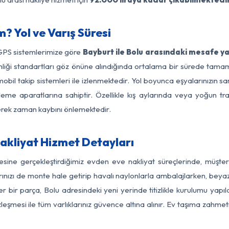
? Yol ve Varış Süresi
 GPS sistemlerimize göre
Bayburt ile Bolu arasındaki mesafe ya
üvenliği standartları göz önüne alındığında ortalama bir sürede t
obil takip sistemleri ile izlenmektedir. Yol boyunca eşyalarınızın sa
leme aparatlarına sahiptir. Özellikle kış aylarında veya yoğun tr
derek zaman kaybını önlemektedir.
akliyat Hizmet Detayları
gesine gerçekleştirdiğimiz evden eve nakliyat süreçlerinde, müşte
ızı de monte hale getirip havalı naylonlarla ambalajlarken, beyaz eşy
 bir parça, Bolu adresindeki yeni yerinde titizlikle kurulumu yapıl
zleşmesi ile tüm varlıklarınız güvence altına alınır. Ev taşıma zahmet