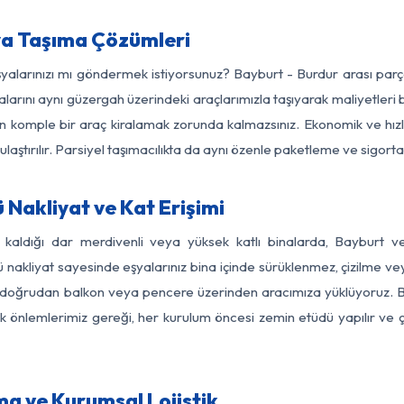
ya Taşıma Çözümleri
eşyalarınızı mı göndermek istiyorsunuz? Bayburt - Burdur arası par
larını aynı güzergah üzerindeki araçlarımızla taşıyarak maliyetleri b
için komple bir araç kiralamak zorunda kalmazsınız. Ekonomik ve hız
 ulaştırılır. Parsiyel taşımacılıkta da aynı özenle paketleme ve sigor
Nakliyat ve Kat Erişimi
z kaldığı dar merdivenli veya yüksek katlı binalarda, Bayburt 
nakliyat sayesinde eşyalarınız bina içinde sürüklenmez, çizilme veya 
nızı doğrudan balkon veya pencere üzerinden aracımıza yüklüyoruz.
nlik önlemlerimiz gereği, her kurulum öncesi zemin etüdü yapılır ve
ma ve Kurumsal Lojistik