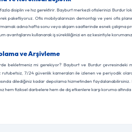
azla disiplin ve hız gerektirir. Bayburt merkezli ofislerinizi Burdur l
rek paketliyoruz. Ofis mobilyalarınızın demontajı ve yeni ofis planı
i aksatmamak adına hafta sonu veya akşam saatlerinde esnek çalışma 
lum avantajlarını kullanarak iş sürekliliğinizi en az kesintiyle koruman
olama ve Arşivleme
erde bekletmeniz mi gerekiyor? Bayburt ve Burdur çevresindeki mod
z rutubetsiz, 7/24 güvenlik kameraları ile izlenen ve periyodik olar
ında dilediğiniz kadar depolama hizmetinden faydalanabilirsiniz. 
nız hem fiziksel darbelere hem de dış etkenlere karşı koruma altında 