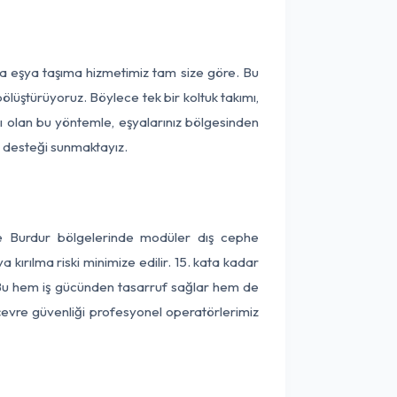
ça eşya taşıma hizmetimiz tam size göre. Bu
ölüştürüyoruz. Böylece tek bir koltuk takımı,
lı olan bu yöntemle, eşyalarınız bölgesinden
ta desteği sunmaktayız.
ve Burdur bölgelerinde modüler dış cephe
kırılma riski minimize edilir. 15. kata kadar
 Bu hem iş gücünden tasarruf sağlar hem de
 çevre güvenliği profesyonel operatörlerimiz