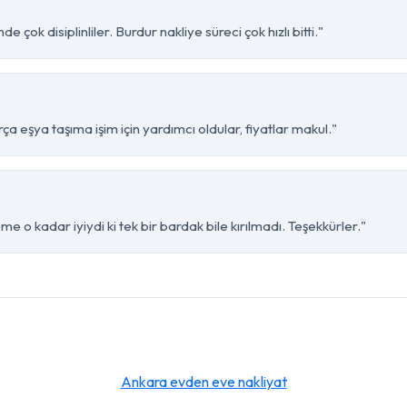
 çok disiplinliler. Burdur nakliye süreci çok hızlı bitti."
a eşya taşıma işim için yardımcı oldular, fiyatlar makul."
e o kadar iyiydi ki tek bir bardak bile kırılmadı. Teşekkürler."
Ankara evden eve nakliyat