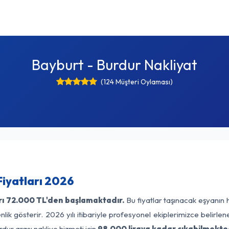
Bayburt - Burdur Nakliyat
(124 Müşteri Oylaması)
Fiyatları 2026
rı
72.000 TL'den başlamaktadır.
Bu fiyatlar taşınacak eşyanın 
lik gösterir. 2026 yılı itibariyle profesyonel ekiplerimizce belirle
dur arası nakliye hizmeti için
98.000 liraya kadar çıkabilmekted