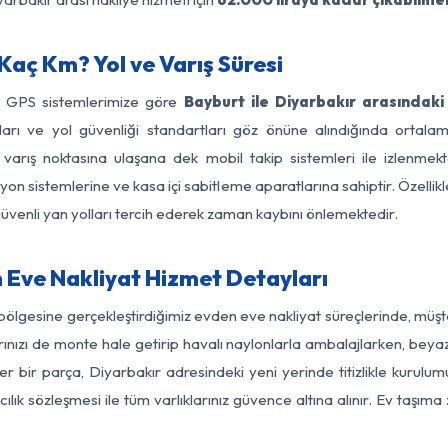
Kaç Km? Yol ve Varış Süresi
ve GPS sistemlerimize göre
Bayburt ile Diyarbakır arasındaki
ırları ve yol güvenliği standartları göz önüne alındığında ort
varış noktasına ulaşana dek mobil takip sistemleri ile izlenmekte
yon sistemlerine ve kasa içi sabitleme aparatlarına sahiptir. Özellikl
üvenli yan yolları tercih ederek zaman kaybını önlemektedir.
 Eve Nakliyat Hizmet Detayları
 bölgesine gerçekleştirdiğimiz evden eve nakliyat süreçlerinde, müş
ızı de monte hale getirip havalı naylonlarla ambalajlarken, beyaz eşy
 bir parça, Diyarbakır adresindeki yeni yerinde titizlikle kurulum
ılık sözleşmesi ile tüm varlıklarınız güvence altına alınır. Ev taşım