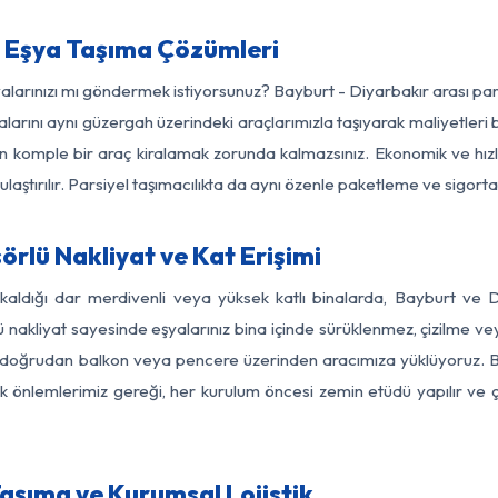
a Eşya Taşıma Çözümleri
şyalarınızı mı göndermek istiyorsunuz? Bayburt - Diyarbakır arası pa
larını aynı güzergah üzerindeki araçlarımızla taşıyarak maliyetleri b
için komple bir araç kiralamak zorunda kalmazsınız. Ekonomik ve hız
 ulaştırılır. Parsiyel taşımacılıkta da aynı özenle paketleme ve sigor
rlü Nakliyat ve Kat Erişimi
kaldığı dar merdivenli veya yüksek katlı binalarda, Bayburt ve
nakliyat sayesinde eşyalarınız bina içinde sürüklenmez, çizilme veya 
nızı doğrudan balkon veya pencere üzerinden aracımıza yüklüyoruz.
nlik önlemlerimiz gereği, her kurulum öncesi zemin etüdü yapılır ve
aşıma ve Kurumsal Lojistik