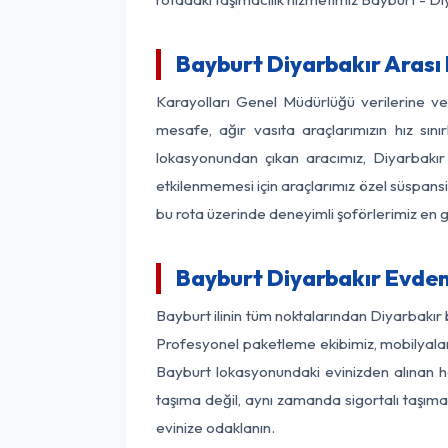
Bayburt Diyarbakır Arası 
Karayolları Genel Müdürlüğü verilerine 
mesafe, ağır vasıta araçlarımızın hız sın
lokasyonundan çıkan aracımız, Diyarbakır 
etkilenmemesi için araçlarımız özel süspansi
bu rota üzerinde deneyimli şoförlerimiz en g
Bayburt Diyarbakır Evden
Bayburt ilinin tüm noktalarından Diyarbakır
Profesyonel paketleme ekibimiz, mobilyaların
Bayburt lokasyonundaki evinizden alınan her
taşıma değil, aynı zamanda sigortalı taşımac
evinize odaklanın.