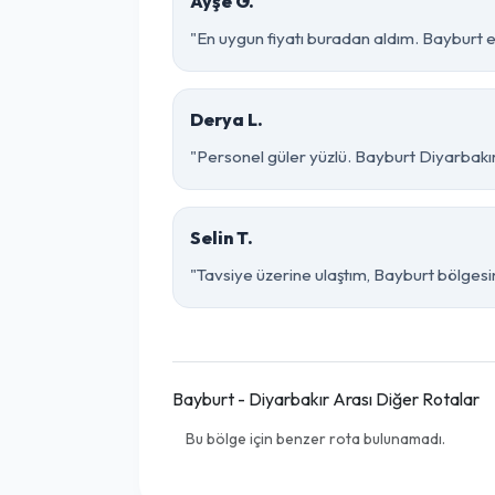
Ayşe G.
"En uygun fiyatı buradan aldım. Bayburt e
Derya L.
"Personel güler yüzlü. Bayburt Diyarbakır 
Selin T.
"Tavsiye üzerine ulaştım, Bayburt bölgesinde
Bayburt - Diyarbakır Arası Diğer Rotalar
Bu bölge için benzer rota bulunamadı.