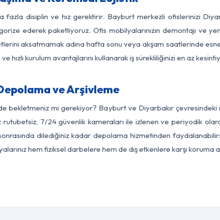
 fazla disiplin ve hız gerektirir. Bayburt merkezli ofislerinizi Diy
egorize ederek paketliyoruz. Ofis mobilyalarınızın demontajı ve yeni
aaliyetlerini aksatmamak adına hafta sonu veya akşam saatlerinde e
 ve hızlı kurulum avantajlarını kullanarak iş sürekliliğinizi en az kesi
 Depolama ve Arşivleme
de bekletmeniz mi gerekiyor? Bayburt ve Diyarbakır çevresindeki m
z rutubetsiz, 7/24 güvenlik kameraları ile izlenen ve periyodik olar
sonrasında dilediğiniz kadar depolama hizmetinden faydalanabilirs
eşyalarınız hem fiziksel darbelere hem de dış etkenlere karşı koruma al