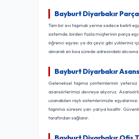
Bayburt Diyarbakır Parç
Tam bir evi taşımak yerine sadece belirli e
sistemde, birden fazla müşterinin parça eşya
öğrenci eşyası ya da çeyiz gibi yükleriniz 
alınarak en kısa sürede adresindeki alıcısına
Bayburt Diyarbakır Asansö
Geleneksel taşıma yöntemlerinin yetersiz 
asansörlerimizi devreye alıyoruz. Asansörlü 
uzanabilen raylı sistemlerimizle eşyaları
taşınma süresini yarı yarıya kısaltır. Güve
tarafından sağlanır.
Bayburt Diyarbakır Ofis T