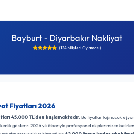
Bayburt - Diyarbakır Nakliyat
(124 Müşteri Oylaması)
yat Fiyatları 2026
tları
45.000 TL'den başlamaktadır.
Bu fiyatlar taşınacak eşyan
enlik gösterir. 2026 yılı itibariyle profesyonel ekiplerimizce belirl
arbakır arası nakliye hizmeti için
62.000 liraya kadar çıkabilme