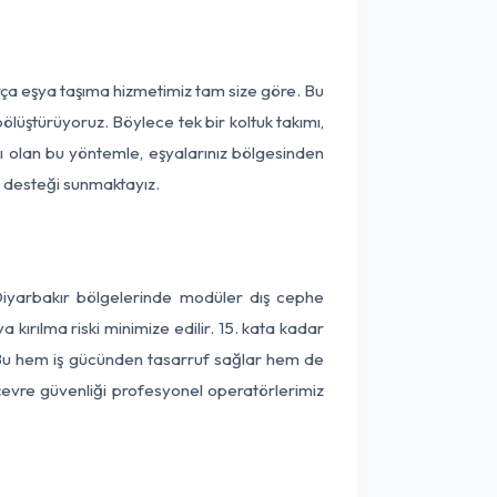
rça eşya taşıma hizmetimiz tam size göre. Bu
ölüştürüyoruz. Böylece tek bir koltuk takımı,
lı olan bu yöntemle, eşyalarınız bölgesinden
ta desteği sunmaktayız.
 Diyarbakır bölgelerinde modüler dış cephe
kırılma riski minimize edilir. 15. kata kadar
 Bu hem iş gücünden tasarruf sağlar hem de
 çevre güvenliği profesyonel operatörlerimiz