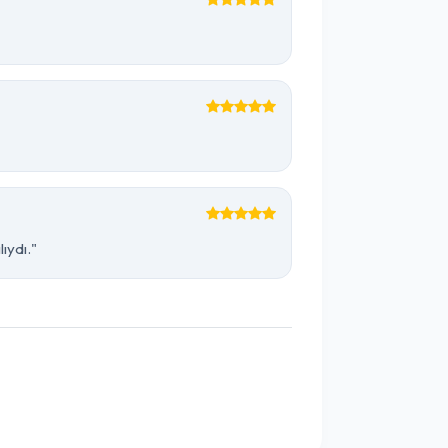
ıydı."