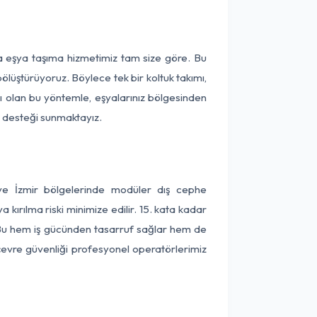
ça eşya taşıma hizmetimiz tam size göre. Bu
ölüştürüyoruz. Böylece tek bir koltuk takımı,
lı olan bu yöntemle, eşyalarınız bölgesinden
ta desteği sunmaktayız.
 ve İzmir bölgelerinde modüler dış cephe
kırılma riski minimize edilir. 15. kata kadar
 Bu hem iş gücünden tasarruf sağlar hem de
 çevre güvenliği profesyonel operatörlerimiz