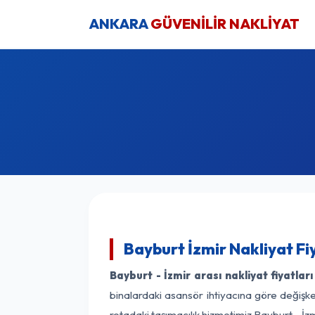
ANKARA
GÜVENİLİR NAKLİYAT
Bayburt İzmir Nakliyat Fi
Bayburt - İzmir arası nakliyat fiyatları
binalardaki asansör ihtiyacına göre değişken
rotadaki taşımacılık hizmetimiz Bayburt - İzm