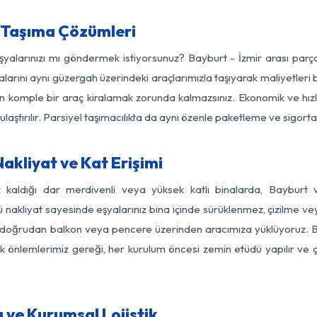
 Taşıma Çözümleri
eşyalarınızı mı göndermek istiyorsunuz? Bayburt - İzmir arası par
larını aynı güzergah üzerindeki araçlarımızla taşıyarak maliyetleri b
için komple bir araç kiralamak zorunda kalmazsınız. Ekonomik ve hız
 ulaştırılır. Parsiyel taşımacılıkta da aynı özenle paketleme ve sigor
akliyat ve Kat Erişimi
z kaldığı dar merdivenli veya yüksek katlı binalarda, Bayburt
nakliyat sayesinde eşyalarınız bina içinde sürüklenmez, çizilme veya 
nızı doğrudan balkon veya pencere üzerinden aracımıza yüklüyoruz.
nlik önlemlerimiz gereği, her kurulum öncesi zemin etüdü yapılır ve
 ve Kurumsal Lojistik