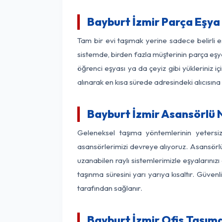
Bayburt İzmir Parça Eşya
Tam bir evi taşımak yerine sadece belirli 
sistemde, birden fazla müşterinin parça eşya
öğrenci eşyası ya da çeyiz gibi yükleriniz 
alınarak en kısa sürede adresindeki alıcısına
Bayburt İzmir Asansörlü N
Geleneksel taşıma yöntemlerinin yetersi
asansörlerimizi devreye alıyoruz. Asansörlü 
uzanabilen raylı sistemlerimizle eşyaları
taşınma süresini yarı yarıya kısaltır. Güve
tarafından sağlanır.
Bayburt İzmir Ofis Taşıma