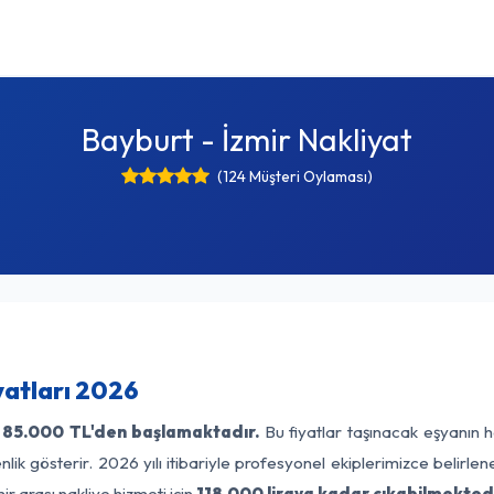
Bayburt - İzmir Nakliyat
(124 Müşteri Oylaması)
yatları 2026
85.000 TL'den başlamaktadır.
Bu fiyatlar taşınacak eşyanın h
lik gösterir. 2026 yılı itibariyle profesyonel ekiplerimizce belirle
ir arası nakliye hizmeti için
118.000 liraya kadar çıkabilmektedi