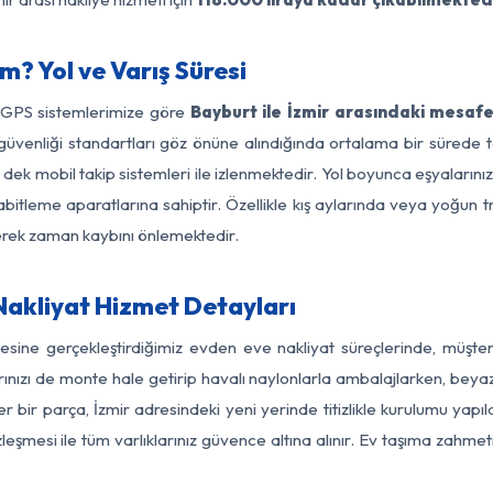
m? Yol ve Varış Süresi
e GPS sistemlerimize göre
Bayburt ile İzmir arasındaki mesafe
 yol güvenliği standartları göz önüne alındığında ortalama bir sür
 dek mobil takip sistemleri ile izlenmektedir. Yol boyunca eşyalarını
abitleme aparatlarına sahiptir. Özellikle kış aylarında veya yoğun t
derek zaman kaybını önlemektedir.
Nakliyat Hizmet Detayları
gesine gerçekleştirdiğimiz evden eve nakliyat süreçlerinde, müşt
ızı de monte hale getirip havalı naylonlarla ambalajlarken, beyaz eşy
 bir parça, İzmir adresindeki yeni yerinde titizlikle kurulumu yapıl
zleşmesi ile tüm varlıklarınız güvence altına alınır. Ev taşıma zahmet