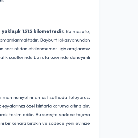
 yaklaşık 1315 kilometredir.
Bu mesafe,
ede tamamlanmaktadır. Bayburt lokasyonundan
zın sarsıntıdan etkilenmemesi için araçlarımız
rafik saatlerinde bu rota üzerinde deneyimli
eri memnuniyetini en üst safhada tutuyoruz.
alarınızı özel kılıflarla koruma altına alır.
arak teslim edilir. Bu süreçte sadece taşıma
ini bir kenara bırakın ve sadece yeni evinize