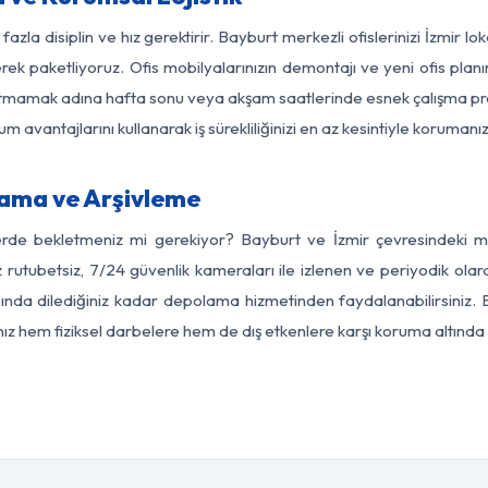
azla disiplin ve hız gerektirir. Bayburt merkezli ofislerinizi İzmir l
rek paketliyoruz. Ofis mobilyalarınızın demontajı ve yeni ofis planı
i aksatmamak adına hafta sonu veya akşam saatlerinde esnek çalışma 
lum avantajlarını kullanarak iş sürekliliğinizi en az kesintiyle koruman
lama ve Arşivleme
erde bekletmeniz mi gerekiyor? Bayburt ve İzmir çevresindeki mod
z rutubetsiz, 7/24 güvenlik kameraları ile izlenen ve periyodik olar
ında dilediğiniz kadar depolama hizmetinden faydalanabilirsiniz. E
nız hem fiziksel darbelere hem de dış etkenlere karşı koruma altında 