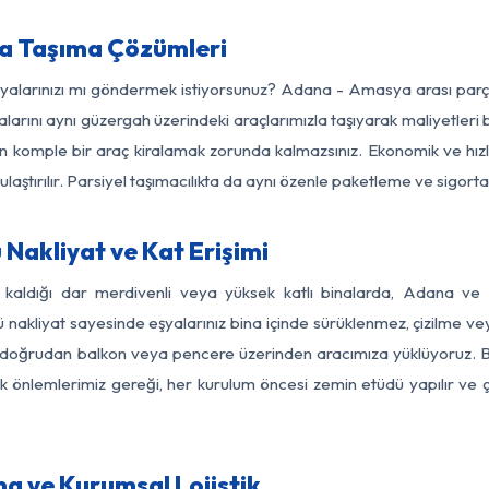
a Taşıma Çözümleri
eşyalarınızı mı göndermek istiyorsunuz? Adana - Amasya arası par
larını aynı güzergah üzerindeki araçlarımızla taşıyarak maliyetleri b
için komple bir araç kiralamak zorunda kalmazsınız. Ekonomik ve hız
 ulaştırılır. Parsiyel taşımacılıkta da aynı özenle paketleme ve sigor
akliyat ve Kat Erişimi
z kaldığı dar merdivenli veya yüksek katlı binalarda, Adana 
nakliyat sayesinde eşyalarınız bina içinde sürüklenmez, çizilme veya 
nızı doğrudan balkon veya pencere üzerinden aracımıza yüklüyoruz.
nlik önlemlerimiz gereği, her kurulum öncesi zemin etüdü yapılır ve
a ve Kurumsal Lojistik