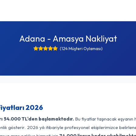
Adana - Amasya Nakliyat
(124 Müşteri Oylaması)
iyatları 2026
rı
54.000 TL'den başlamaktadır.
Bu fiyatlar taşınacak eşyanın 
lik gösterir. 2026 yılı itibariyle profesyonel ekiplerimizce belirle
sya arası nakliye hizmeti için
74.000 liraya kadar çıkabilmekte