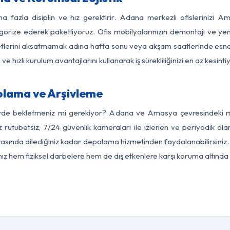
ha fazla disiplin ve hız gerektirir. Adana merkezli ofislerinizi A
egorize ederek paketliyoruz. Ofis mobilyalarınızın demontajı ve yeni
aaliyetlerini aksatmamak adına hafta sonu veya akşam saatlerinde e
 ve hızlı kurulum avantajlarını kullanarak iş sürekliliğinizi en az kesi
lama ve Arşivleme
erde bekletmeniz mi gerekiyor? Adana ve Amasya çevresindeki mod
z rutubetsiz, 7/24 güvenlik kameraları ile izlenen ve periyodik ol
ında dilediğiniz kadar depolama hizmetinden faydalanabilirsiniz. 
nız hem fiziksel darbelere hem de dış etkenlere karşı koruma altında 