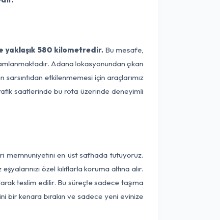
 yaklaşık 580 kilometredir.
Bu mesafe,
 tamamlanmaktadır. Adana lokasyonundan çıkan
n sarsıntıdan etkilenmemesi için araçlarımız
rafik saatlerinde bu rota üzerinde deneyimli
ri memnuniyetini en üst safhada tutuyoruz.
alarınızı özel kılıflarla koruma altına alır.
arak teslim edilir. Bu süreçte sadece taşıma
ini bir kenara bırakın ve sadece yeni evinize