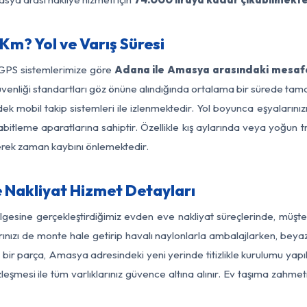
m? Yol ve Varış Süresi
 GPS sistemlerimize göre
Adana ile Amasya arasındaki mesafe
yol güvenliği standartları göz önüne alındığında ortalama bir sürede
k mobil takip sistemleri ile izlenmektedir. Yol boyunca eşyalarınızı
abitleme aparatlarına sahiptir. Özellikle kış aylarında veya yoğun t
derek zaman kaybını önlemektedir.
Nakliyat Hizmet Detayları
gesine gerçekleştirdiğimiz evden eve nakliyat süreçlerinde, müşte
ızı de monte hale getirip havalı naylonlarla ambalajlarken, beyaz eşy
ir parça, Amasya adresindeki yeni yerinde titizlikle kurulumu yapıl
zleşmesi ile tüm varlıklarınız güvence altına alınır. Ev taşıma zahmet