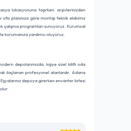
masya lokasyonuna taşırken, arşivlerinizden
 ofis planınıza göre montajı teknik ekibimiz
snek çalışma programları sunuyoruz. Kurumsal
ntiyle korumanıza yardımcı oluyoruz.
ern depolarımızda, kişiye özel kilitli oda
arak ilaçlanan profesyonel alanlardır. Adana
Eşyalarınız depoya girerken envanter listesi
olur.