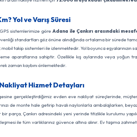
m? Yol ve Varış Süresi
e GPS sistemlerimize göre
Adana ile Çankırı arasındaki mesafe
yol güvenliği standartları göz önüne alındığında ortalama bir sürede
 mobil takip sistemleri ile izlenmektedir. Yol boyunca eşyalarınızın s
leme aparatlarına sahiptir. Özellikle kış aylarında veya yoğun tr
derek zaman kaybını önlemektedir.
Nakliyat Hizmet Detayları
gesine gerçekleştirdiğimiz evden eve nakliyat süreçlerinde, müşt
ızı de monte hale getirip havalı naylonlarla ambalajlarken, beyaz eşy
ir parça, Çankırı adresindeki yeni yerinde titizlikle kurulumu yapıl
zleşmesi ile tüm varlıklarınız güvence altına alınır. Ev taşıma zahmet