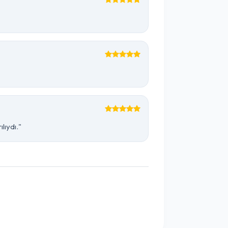
lıydı."