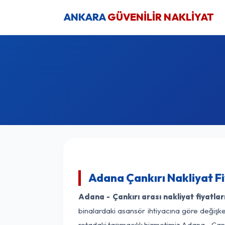
ANKARA
GÜVENİLİR NAKLİYAT
Adana Çankırı Nakliyat F
Adana - Çankırı arası nakliyat fiyatlar
binalardaki asansör ihtiyacına göre değişken
rotadaki taşımacılık hizmetimiz Adana - Çankı