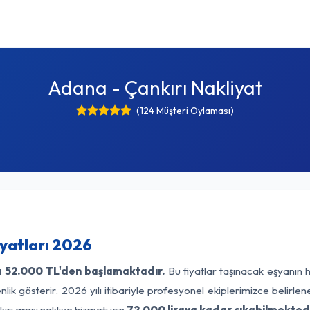
Adana - Çankırı Nakliyat
(124 Müşteri Oylaması)
iyatları 2026
ı
52.000 TL'den başlamaktadır.
Bu fiyatlar taşınacak eşyanın 
lik gösterir. 2026 yılı itibariyle profesyonel ekiplerimizce belirle
rı arası nakliye hizmeti için
72.000 liraya kadar çıkabilmektedi