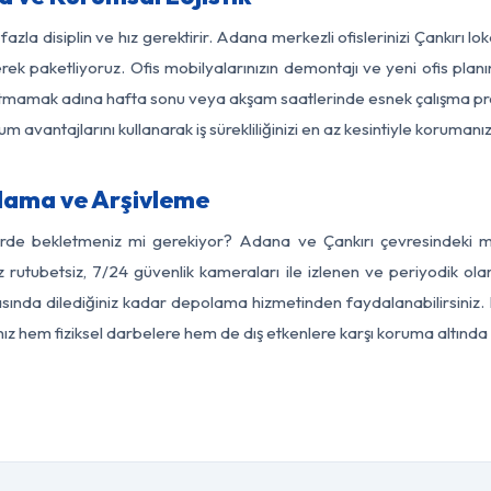
azla disiplin ve hız gerektirir. Adana merkezli ofislerinizi Çankırı l
rek paketliyoruz. Ofis mobilyalarınızın demontajı ve yeni ofis planı
i aksatmamak adına hafta sonu veya akşam saatlerinde esnek çalışma 
lum avantajlarını kullanarak iş sürekliliğinizi en az kesintiyle koruman
lama ve Arşivleme
erde bekletmeniz mi gerekiyor? Adana ve Çankırı çevresindeki mod
z rutubetsiz, 7/24 güvenlik kameraları ile izlenen ve periyodik ol
sında dilediğiniz kadar depolama hizmetinden faydalanabilirsiniz. 
nız hem fiziksel darbelere hem de dış etkenlere karşı koruma altında 