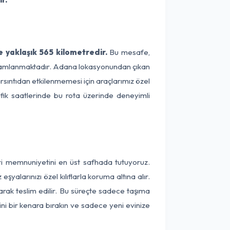
 yaklaşık 565 kilometredir.
Bu mesafe,
 tamamlanmaktadır. Adana lokasyonundan çıkan
arsıntıdan etkilenmemesi için araçlarımız özel
afik saatlerinde bu rota üzerinde deneyimli
eri memnuniyetini en üst safhada tutuyoruz.
alarınızı özel kılıflarla koruma altına alır.
arak teslim edilir. Bu süreçte sadece taşıma
ini bir kenara bırakın ve sadece yeni evinize