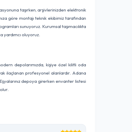
okasyonuna taşırken, arşivlerinizden elektronik
nıza göre montajı teknik ekibimiz tarafından
programları sunuyoruz. Kurumsal taşımacılıkta
ıza yardımcı oluyoruz.
ern depolarımızda, kişiye özel kilitli oda
arak ilaçlanan profesyonel alanlardır. Adana
Eşyalarınız depoya girerken envanter listesi
olur.