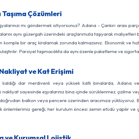
a Taşıma Çözümleri
eşyalarınızı mı göndermek istiyorsunuz? Adana - Çankırı arası par
larını aynı güzergah üzerindeki araçlarımızla taşıyarak maliyetleri b
için komple bir araç kiralamak zorunda kalmazsınız. Ekonomik ve hız
 ulaştırılır. Parsiyel taşımacılıkta da aynı özenle paketleme ve sigor
akliyat ve Kat Erişimi
z kaldığı dar merdivenli veya yüksek katlı binalarda, Adana v
nakliyat sayesinde eşyalarınız bina içinde sürüklenmez, çizilme veya 
nızı doğrudan balkon veya pencere üzerinden aracımıza yüklüyoruz.
nlik önlemlerimiz gereği, her kurulum öncesi zemin etüdü yapılır ve
a ve Kurumsal Lojistik