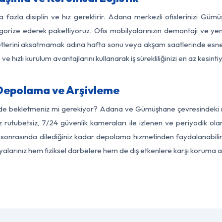
a fazla disiplin ve hız gerektirir. Adana merkezli ofislerinizi Güm
egorize ederek paketliyoruz. Ofis mobilyalarınızın demontajı ve yeni
aaliyetlerini aksatmamak adına hafta sonu veya akşam saatlerinde e
 ve hızlı kurulum avantajlarını kullanarak iş sürekliliğinizi en az kesi
epolama ve Arşivleme
rde bekletmeniz mi gerekiyor? Adana ve Gümüşhane çevresindeki mo
z rutubetsiz, 7/24 güvenlik kameraları ile izlenen ve periyodik ol
onrasında dilediğiniz kadar depolama hizmetinden faydalanabilirs
eşyalarınız hem fiziksel darbelere hem de dış etkenlere karşı koruma al