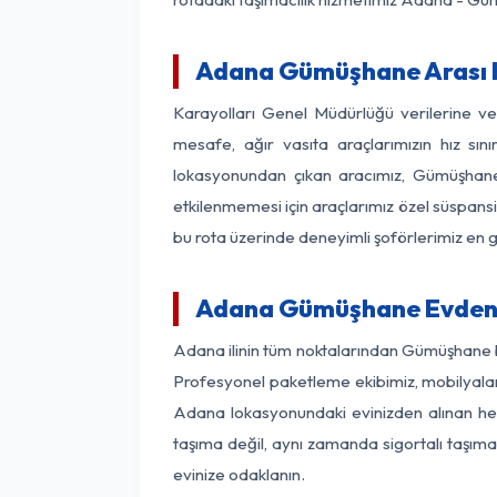
Adana Gümüşhane Arası Ka
Karayolları Genel Müdürlüğü verilerine 
mesafe, ağır vasıta araçlarımızın hız sı
lokasyonundan çıkan aracımız, Gümüşhane v
etkilenmemesi için araçlarımız özel süspansi
bu rota üzerinde deneyimli şoförlerimiz en g
Adana Gümüşhane Evden E
Adana ilinin tüm noktalarından Gümüşhane b
Profesyonel paketleme ekibimiz, mobilyaların
Adana lokasyonundaki evinizden alınan her 
taşıma değil, aynı zamanda sigortalı taşımac
evinize odaklanın.