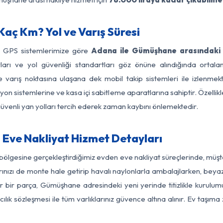
ç Km? Yol ve Varış Süresi
ve GPS sistemlerimize göre
Adana ile Gümüşhane arasındaki 
nırları ve yol güvenliği standartları göz önüne alındığında or
arış noktasına ulaşana dek mobil takip sistemleri ile izlenmekte
yon sistemlerine ve kasa içi sabitleme aparatlarına sahiptir. Özellikl
üvenli yan yolları tercih ederek zaman kaybını önlemektedir.
ve Nakliyat Hizmet Detayları
ölgesine gerçekleştirdiğimiz evden eve nakliyat süreçlerinde, müşt
ızı de monte hale getirip havalı naylonlarla ambalajlarken, beyaz eşy
bir parça, Gümüşhane adresindeki yeni yerinde titizlikle kurulumu
ılık sözleşmesi ile tüm varlıklarınız güvence altına alınır. Ev taşım