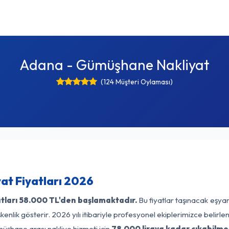
Adana - Gümüşhane Nakliyat
(124 Müşteri Oylaması)
t Fiyatları 2026
tları
58.000 TL'den başlamaktadır.
Bu fiyatlar taşınacak eşyan
enlik gösterir. 2026 yılı itibariyle profesyonel ekiplerimizce belirl
üşhane arası nakliye hizmeti için
78.000 liraya kadar çıkabilme