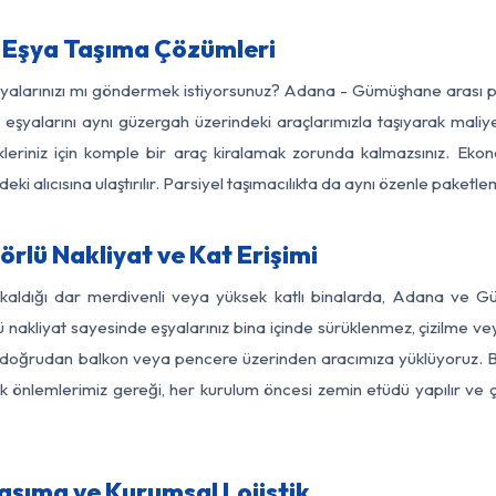
Eşya Taşıma Çözümleri
eşyalarınızı mı göndermek istiyorsunuz? Adana - Gümüşhane arası 
eşyalarını aynı güzergah üzerindeki araçlarımızla taşıyarak maliye
kleriniz için komple bir araç kiralamak zorunda kalmazsınız. Ekon
ki alıcısına ulaştırılır. Parsiyel taşımacılıkta da aynı özenle paket
lü Nakliyat ve Kat Erişimi
 kaldığı dar merdivenli veya yüksek katlı binalarda, Adana ve
nakliyat sayesinde eşyalarınız bina içinde sürüklenmez, çizilme veya 
nızı doğrudan balkon veya pencere üzerinden aracımıza yüklüyoruz.
nlik önlemlerimiz gereği, her kurulum öncesi zemin etüdü yapılır ve
şıma ve Kurumsal Lojistik