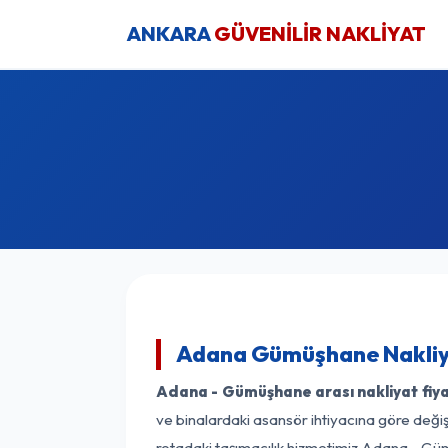
ANKARA
GÜVENİLİR NAKLİYAT
Adana Gümüşhane Nakliya
Adana - Gümüşhane arası nakliyat fiya
ve binalardaki asansör ihtiyacına göre değişk
rotadaki taşımacılık hizmetimiz Adana - Güm