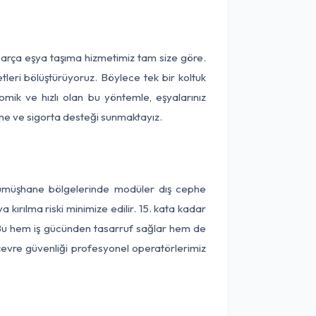
parça eşya taşıma hizmetimiz tam size göre.
tleri bölüştürüyoruz. Böylece tek bir koltuk
omik ve hızlı olan bu yöntemle, eşyalarınız
leme ve sigorta desteği sunmaktayız.
 Gümüşhane bölgelerinde modüler dış cephe
kırılma riski minimize edilir. 15. kata kadar
 Bu hem iş gücünden tasarruf sağlar hem de
 çevre güvenliği profesyonel operatörlerimiz