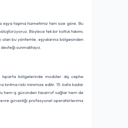
ça eşya taşıma hizmetimiz tam size göre. Bu
ölüştürüyoruz. Böylece tek bir koltuk takımı,
lı olan bu yöntemle, eşyalarınız bölgesinden
ta desteği sunmaktayız.
e Isparta bölgelerinde modüler dış cephe
kırılma riski minimize edilir. 15. kata kadar
 Bu hem iş gücünden tasarruf sağlar hem de
 çevre güvenliği profesyonel operatörlerimiz