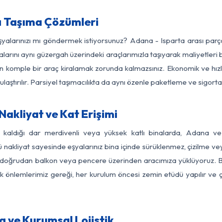
a Taşıma Çözümleri
eşyalarınızı mı göndermek istiyorsunuz? Adana - Isparta arası par
larını aynı güzergah üzerindeki araçlarımızla taşıyarak maliyetleri b
için komple bir araç kiralamak zorunda kalmazsınız. Ekonomik ve hız
 ulaştırılır. Parsiyel taşımacılıkta da aynı özenle paketleme ve sigor
akliyat ve Kat Erişimi
z kaldığı dar merdivenli veya yüksek katlı binalarda, Adana v
nakliyat sayesinde eşyalarınız bina içinde sürüklenmez, çizilme veya 
nızı doğrudan balkon veya pencere üzerinden aracımıza yüklüyoruz.
nlik önlemlerimiz gereği, her kurulum öncesi zemin etüdü yapılır ve
a ve Kurumsal Lojistik