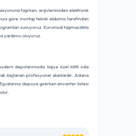
okasyonuna taşırken, arşivlerinizden elektronik
nıza göre montajı teknik ekibimiz tarafından
programları sunuyoruz. Kurumsal taşımacılıkta
ıza yardımcı oluyoruz.
ern depolarımızda, kişiye özel kilitli oda
arak ilaçlanan profesyonel alanlardır. Adana
Eşyalarınız depoya girerken envanter listesi
olur.