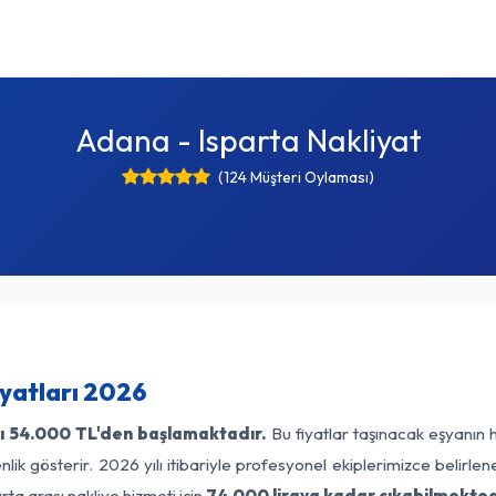
Adana - Isparta Nakliyat
(124 Müşteri Oylaması)
iyatları 2026
ı
54.000 TL'den başlamaktadır.
Bu fiyatlar taşınacak eşyanın 
lik gösterir. 2026 yılı itibariyle profesyonel ekiplerimizce belirle
ta arası nakliye hizmeti için
74.000 liraya kadar çıkabilmekted