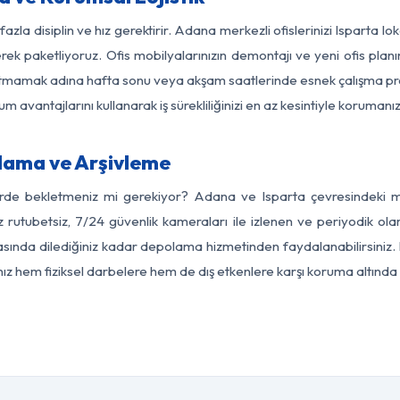
azla disiplin ve hız gerektirir. Adana merkezli ofislerinizi Isparta l
rek paketliyoruz. Ofis mobilyalarınızın demontajı ve yeni ofis planı
i aksatmamak adına hafta sonu veya akşam saatlerinde esnek çalışma 
lum avantajlarını kullanarak iş sürekliliğinizi en az kesintiyle koruman
lama ve Arşivleme
erde bekletmeniz mi gerekiyor? Adana ve Isparta çevresindeki mod
z rutubetsiz, 7/24 güvenlik kameraları ile izlenen ve periyodik ol
sında dilediğiniz kadar depolama hizmetinden faydalanabilirsiniz. 
nız hem fiziksel darbelere hem de dış etkenlere karşı koruma altında 