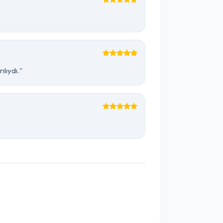
lıydı."