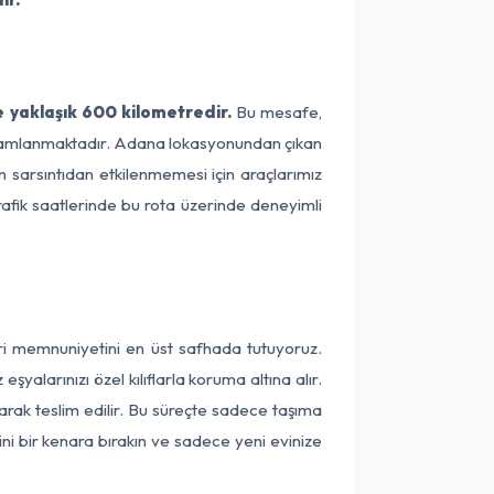
 yaklaşık 600 kilometredir.
Bu mesafe,
 tamamlanmaktadır. Adana lokasyonundan çıkan
ın sarsıntıdan etkilenmemesi için araçlarımız
rafik saatlerinde bu rota üzerinde deneyimli
eri memnuniyetini en üst safhada tutuyoruz.
alarınızı özel kılıflarla koruma altına alır.
arak teslim edilir. Bu süreçte sadece taşıma
ini bir kenara bırakın ve sadece yeni evinize