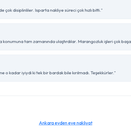
ok disiplinliler. Isparta nakliye süreci çok hızlı bitti."
 konumuna tam zamanında ulaştırdılar. Marangozluk işleri çok başarı
 o kadar iyiydi ki tek bir bardak bile kırılmadı. Teşekkürler."
Ankara evden eve nakliyat