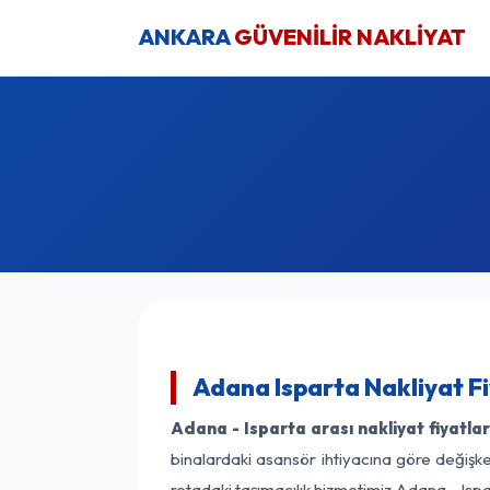
ANKARA
GÜVENİLİR NAKLİYAT
Adana Isparta Nakliyat F
Adana - Isparta arası nakliyat fiyatlar
binalardaki asansör ihtiyacına göre değişken
rotadaki taşımacılık hizmetimiz Adana - Ispar