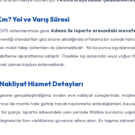
m? Yol ve Varış Süresi
 GPS sistemlerimize göre
Adana ile Isparta arasındaki mesafe
yol güvenliği standartları göz önüne alındığında ortalama bir sürede
k mobil takip sistemleri ile izlenmektedir. Yol boyunca eşyalarınız
abitleme aparatlarına sahiptir. Özellikle kış aylarında veya yoğun t
derek zaman kaybını önlemektedir.
Nakliyat Hizmet Detayları
gesine gerçekleştirdiğimiz evden eve nakliyat süreçlerinde, müşt
ızı de monte hale getirip havalı naylonlarla ambalajlarken, beyaz eşy
ir parça, Isparta adresindeki yeni yerinde titizlikle kurulumu yapıl
zleşmesi ile tüm varlıklarınız güvence altına alınır. Ev taşıma zahmet