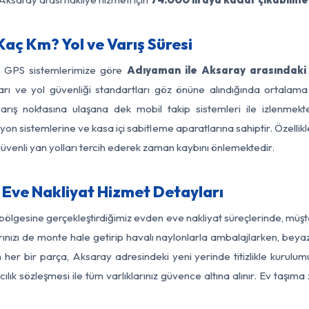
aç Km? Yol ve Varış Süresi
ve GPS sistemlerimize göre
Adıyaman ile Aksaray arasındaki 
ırları ve yol güvenliği standartları göz önüne alındığında orta
ış noktasına ulaşana dek mobil takip sistemleri ile izlenmekte
yon sistemlerine ve kasa içi sabitleme aparatlarına sahiptir. Özellikl
üvenli yan yolları tercih ederek zaman kaybını önlemektedir.
Eve Nakliyat Hizmet Detayları
ölgesine gerçekleştirdiğimiz evden eve nakliyat süreçlerinde, müş
ızı de monte hale getirip havalı naylonlarla ambalajlarken, beyaz eşy
er bir parça, Aksaray adresindeki yeni yerinde titizlikle kurulumu
ılık sözleşmesi ile tüm varlıklarınız güvence altına alınır. Ev taşım