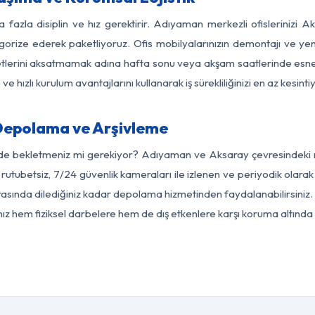
a fazla disiplin ve hız gerektirir. Adıyaman merkezli ofislerinizi A
egorize ederek paketliyoruz. Ofis mobilyalarınızın demontajı ve yeni
aaliyetlerini aksatmamak adına hafta sonu veya akşam saatlerinde e
 ve hızlı kurulum avantajlarını kullanarak iş sürekliliğinizi en az kesi
Depolama ve Arşivleme
rde bekletmeniz mi gerekiyor? Adıyaman ve Aksaray çevresindeki mo
 rutubetsiz, 7/24 güvenlik kameraları ile izlenen ve periyodik olar
sında dilediğiniz kadar depolama hizmetinden faydalanabilirsiniz. 
nız hem fiziksel darbelere hem de dış etkenlere karşı koruma altında 