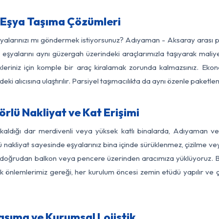
Eşya Taşıma Çözümleri
eşyalarınızı mı göndermek istiyorsunuz? Adıyaman - Aksaray arası 
eşyalarını aynı güzergah üzerindeki araçlarımızla taşıyarak maliye
kleriniz için komple bir araç kiralamak zorunda kalmazsınız. Ekon
ki alıcısına ulaştırılır. Parsiyel taşımacılıkta da aynı özenle paket
lü Nakliyat ve Kat Erişimi
 kaldığı dar merdivenli veya yüksek katlı binalarda, Adıyaman 
nakliyat sayesinde eşyalarınız bina içinde sürüklenmez, çizilme veya 
nızı doğrudan balkon veya pencere üzerinden aracımıza yüklüyoruz.
nlik önlemlerimiz gereği, her kurulum öncesi zemin etüdü yapılır ve
şıma ve Kurumsal Lojistik