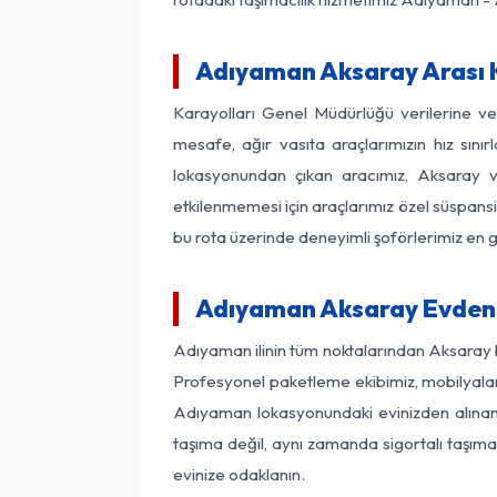
Adıyaman Aksaray Arası K
Karayolları Genel Müdürlüğü verilerine 
mesafe, ağır vasıta araçlarımızın hız sın
lokasyonundan çıkan aracımız, Aksaray var
etkilenmemesi için araçlarımız özel süspansi
bu rota üzerinde deneyimli şoförlerimiz en g
Adıyaman Aksaray Evden 
Adıyaman ilinin tüm noktalarından Aksaray b
Profesyonel paketleme ekibimiz, mobilyaların
Adıyaman lokasyonundaki evinizden alınan h
taşıma değil, aynı zamanda sigortalı taşımac
evinize odaklanın.