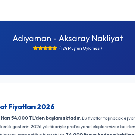
Adıyaman - Aksaray Nakliyat
(124 Müşteri Oylaması)
t Fiyatları 2026
tları
54.000 TL'den başlamaktadır.
Bu fiyatlar taşınacak eşyan
enlik gösterir. 2026 yılı itibariyle profesyonel ekiplerimizce belirl
ksaray arası nakliye hizmeti için
74.000 liraya kadar çıkabilme