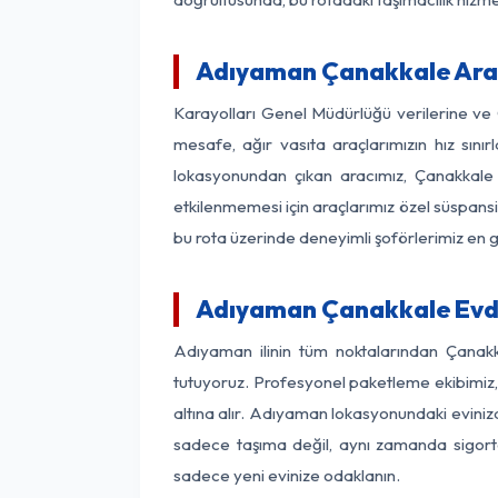
Adıyaman Çanakkale Arası
Karayolları Genel Müdürlüğü verilerine v
mesafe, ağır vasıta araçlarımızın hız sın
lokasyonundan çıkan aracımız, Çanakkale v
etkilenmemesi için araçlarımız özel süspansi
bu rota üzerinde deneyimli şoförlerimiz en g
Adıyaman Çanakkale Evde
Adıyaman ilinin tüm noktalarından Çanakk
tutuyoruz. Profesyonel paketleme ekibimiz, m
altına alır. Adıyaman lokasyonundaki evinizd
sadece taşıma değil, aynı zamanda sigortalı
sadece yeni evinize odaklanın.