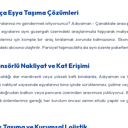
ça Eşya Taşıma Çözümleri
şyalarınızı mı göndermek istiyorsunuz? Adıyaman - Çanakkale arası
eşyalarını aynı güzergah üzerindeki araçlarımızla taşıyarak maliye
kleriniz için komple bir araç kiralamak zorunda kalmazsınız. Ekon
ki alıcısına ulaştırılır. Parsiyel taşımacılıkta da aynı özenle paket
örlü Nakliyat ve Kat Erişimi
kaldığı dar merdivenli veya yüksek katlı binalarda, Adıyaman v
nakliyat sayesinde eşyalarınız bina içinde sürüklenmez, çizilme veya 
nızı doğrudan balkon veya pencere üzerinden aracımıza yüklüyoruz.
nlik önlemlerimiz gereği, her kurulum öncesi zemin etüdü yapılır ve
Taşıma ve Kurumsal Lojistik