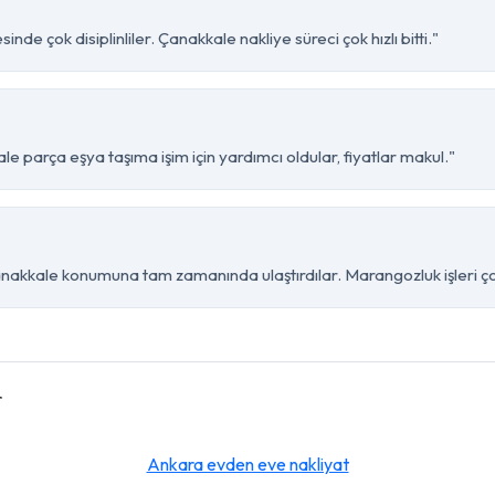
de çok disiplinliler. Çanakkale nakliye süreci çok hızlı bitti."
 parça eşya taşıma işim için yardımcı oldular, fiyatlar makul."
akkale konumuna tam zamanında ulaştırdılar. Marangozluk işleri çok
r
Ankara evden eve nakliyat