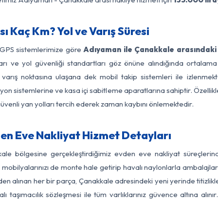
 Kaç Km? Yol ve Varış Süresi
e GPS sistemlerimize göre
Adıyaman ile Çanakkale arasındaki 
ırları ve yol güvenliği standartları göz önüne alındığında orta
arış noktasına ulaşana dek mobil takip sistemleri ile izlenmekte
yon sistemlerine ve kasa içi sabitleme aparatlarına sahiptir. Özellikl
üvenli yan yolları tercih ederek zaman kaybını önlemektedir.
n Eve Nakliyat Hizmet Detayları
ale bölgesine gerçekleştirdiğimiz evden eve nakliyat süreçleri
obilyalarınızı de monte hale getirip havalı naylonlarla ambalajlark
en alınan her bir parça, Çanakkale adresindeki yeni yerinde titizlikle
 taşımacılık sözleşmesi ile tüm varlıklarınız güvence altına alını