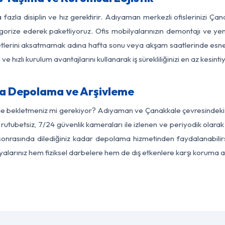
 fazla disiplin ve hız gerektirir. Adıyaman merkezli ofislerinizi Ça
egorize ederek paketliyoruz. Ofis mobilyalarınızın demontajı ve yeni
aaliyetlerini aksatmamak adına hafta sonu veya akşam saatlerinde e
 ve hızlı kurulum avantajlarını kullanarak iş sürekliliğinizi en az kesi
a Depolama ve Arşivleme
de bekletmeniz mi gerekiyor? Adıyaman ve Çanakkale çevresindeki m
 rutubetsiz, 7/24 güvenlik kameraları ile izlenen ve periyodik olar
onrasında dilediğiniz kadar depolama hizmetinden faydalanabilirs
eşyalarınız hem fiziksel darbelere hem de dış etkenlere karşı koruma al