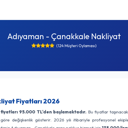
Adıyaman - Çanakkale Nakliyat
(124 Müşteri Oylaması)
iyat Fiyatları 2026
iyatları
95.000 TL'den başlamaktadır.
Bu fiyatlar taşınaca
 göre değişkenlik gösterir. 2026 yılı itibariyle profesyonel ekipl
etimiz Adıyaman - Çanakkale arası nakliye hizmeti için
135.000 lir