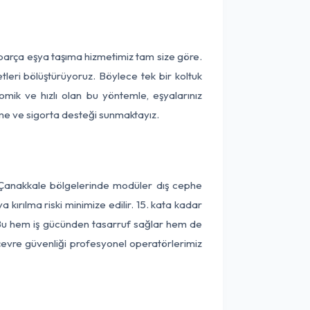
 parça eşya taşıma hizmetimiz tam size göre.
tleri bölüştürüyoruz. Böylece tek bir koltuk
omik ve hızlı olan bu yöntemle, eşyalarınız
leme ve sigorta desteği sunmaktayız.
e Çanakkale bölgelerinde modüler dış cephe
kırılma riski minimize edilir. 15. kata kadar
 Bu hem iş gücünden tasarruf sağlar hem de
 çevre güvenliği profesyonel operatörlerimiz