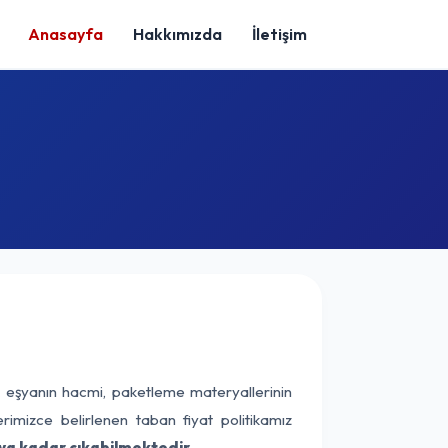
Anasayfa
Hakkımızda
İletişim
k eşyanın hacmi, paketleme materyallerinin
erimizce belirlenen taban fiyat politikamız
aya kadar çıkabilmektedir.