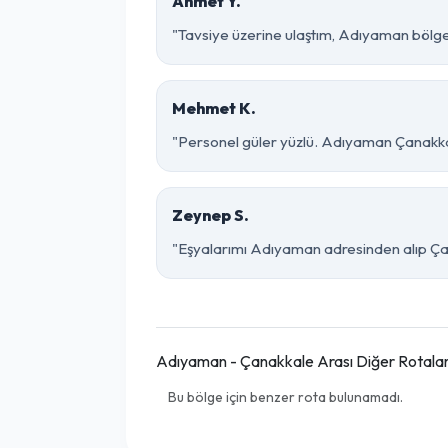
Ahmet Y.
"Tavsiye üzerine ulaştım, Adıyaman bölgesin
Mehmet K.
"Personel güler yüzlü. Adıyaman Çanakkale
Zeynep S.
"Eşyalarımı Adıyaman adresinden alıp Çan
Adıyaman - Çanakkale Arası Diğer Rotala
Bu bölge için benzer rota bulunamadı.