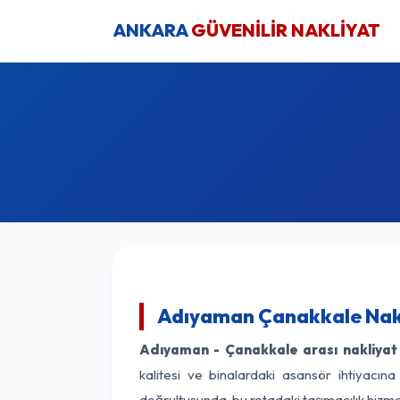
ANKARA
GÜVENİLİR NAKLİYAT
Adıyaman Çanakkale Nakl
Adıyaman - Çanakkale arası nakliyat f
kalitesi ve binalardaki asansör ihtiyacına
doğrultusunda, bu rotadaki taşımacılık hizm