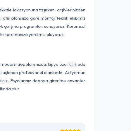
nakkale lokasyonuna taşırken, arşivlerinizden
 ofis planınıza göre montajı teknik ekibimiz
snek çalışma programları sunuyoruz. Kurumsal
ntiyle korumanıza yardımcı oluyoruz.
odern depolarımızda, kişiye özel kilitli oda
ak ilaçlanan profesyonel alanlardır. Adıyaman
iniz. Eşyalarınız depoya girerken envanter
tında olur.