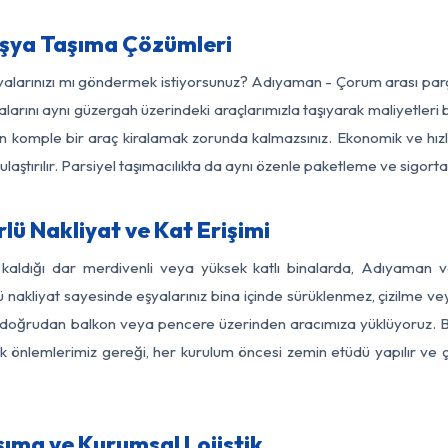
şya Taşıma Çözümleri
eşyalarınızı mı göndermek istiyorsunuz? Adıyaman - Çorum arası par
larını aynı güzergah üzerindeki araçlarımızla taşıyarak maliyetleri b
için komple bir araç kiralamak zorunda kalmazsınız. Ekonomik ve hız
 ulaştırılır. Parsiyel taşımacılıkta da aynı özenle paketleme ve sigor
 Nakliyat ve Kat Erişimi
z kaldığı dar merdivenli veya yüksek katlı binalarda, Adıyaman
nakliyat sayesinde eşyalarınız bina içinde sürüklenmez, çizilme veya 
nızı doğrudan balkon veya pencere üzerinden aracımıza yüklüyoruz.
nlik önlemlerimiz gereği, her kurulum öncesi zemin etüdü yapılır ve
ıma ve Kurumsal Lojistik