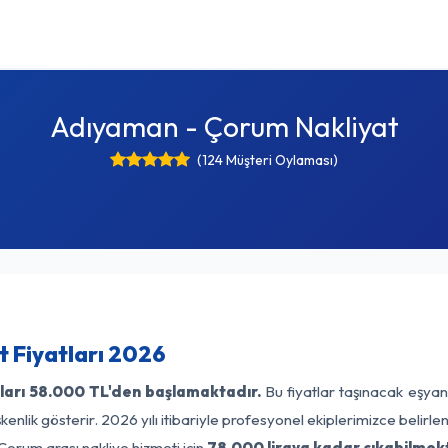
Adıyaman - Çorum Nakliyat
(124 Müşteri Oylaması)
 Fiyatları 2026
ları
58.000 TL'den başlamaktadır.
Bu fiyatlar taşınacak eşyan
enlik gösterir. 2026 yılı itibariyle profesyonel ekiplerimizce belirl
Çorum arası nakliye hizmeti için
78.000 liraya kadar çıkabilmek