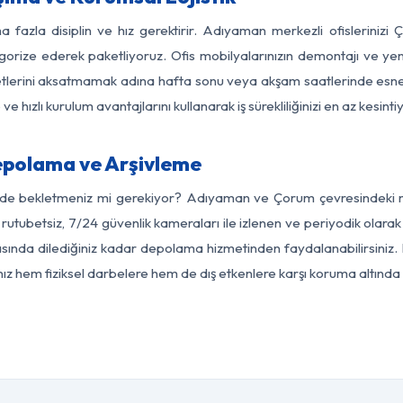
a fazla disiplin ve hız gerektirir. Adıyaman merkezli ofislerinizi
egorize ederek paketliyoruz. Ofis mobilyalarınızın demontajı ve yeni
aaliyetlerini aksatmamak adına hafta sonu veya akşam saatlerinde e
 ve hızlı kurulum avantajlarını kullanarak iş sürekliliğinizi en az kesi
polama ve Arşivleme
erde bekletmeniz mi gerekiyor? Adıyaman ve Çorum çevresindeki mod
 rutubetsiz, 7/24 güvenlik kameraları ile izlenen ve periyodik olar
ında dilediğiniz kadar depolama hizmetinden faydalanabilirsiniz. E
nız hem fiziksel darbelere hem de dış etkenlere karşı koruma altında 