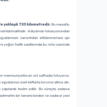
 yaklaşık 720 kilometredir.
Bu mesafe,
ede tamamlanmaktadır. Adıyaman lokasyonundan
yalarınızın sarsıntıdan etkilenmemesi için
eya yoğun trafik saatlerinde bu rota üzerinde
eri memnuniyetini en üst safhada tutuyoruz.
alarınızı özel kılıflarla koruma altına alır.
 yapılarak teslim edilir. Bu süreçte sadece
a zahmetini bir kenara bırakın ve sadece yeni