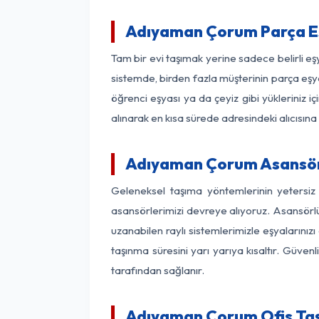
Adıyaman Çorum Parça E
Tam bir evi taşımak yerine sadece belirli 
sistemde, birden fazla müşterinin parça eşya
öğrenci eşyası ya da çeyiz gibi yükleriniz 
alınarak en kısa sürede adresindeki alıcısına
Adıyaman Çorum Asansörlü
Geleneksel taşıma yöntemlerinin yetersi
asansörlerimizi devreye alıyoruz. Asansörlü 
uzanabilen raylı sistemlerimizle eşyaları
taşınma süresini yarı yarıya kısaltır. Güve
tarafından sağlanır.
Adıyaman Çorum Ofis Taş