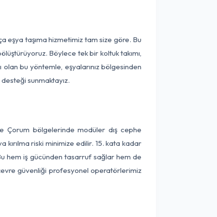
ça eşya taşıma hizmetimiz tam size göre. Bu
ölüştürüyoruz. Böylece tek bir koltuk takımı,
lı olan bu yöntemle, eşyalarınız bölgesinden
ta desteği sunmaktayız.
 ve Çorum bölgelerinde modüler dış cephe
kırılma riski minimize edilir. 15. kata kadar
 Bu hem iş gücünden tasarruf sağlar hem de
 çevre güvenliği profesyonel operatörlerimiz