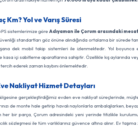
 Km? Yol ve Varış Süresi
GPS sistemlerimize göre
Adıyaman ile Çorum arasındaki mesafe
yol güvenliği standartları göz önüne alındığında ortalama bir sür
şana dek mobil takip sistemleri ile izlenmektedir. Yol boyunca eş
 kasa içi sabitleme aparatlarına sahiptir. Özellikle kış aylarında v
ı tercih ederek zaman kaybını önlemektedir.
e Nakliyat Hizmet Detayları
lgesine gerçekleştirdiğimiz evden eve nakliyat süreçlerinde, müşt
ızı de monte hale getirip havalı naylonlarla ambalajlarken, beyaz eşy
er bir parça, Çorum adresindeki yeni yerinde titizlikle kurulumu
ılık sözleşmesi ile tüm varlıklarınız güvence altına alınır. Ev taşım