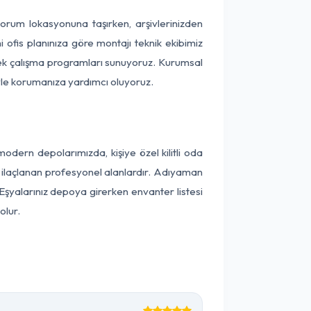
 Çorum lokasyonuna taşırken, arşivlerinizden
 ofis planınıza göre montajı teknik ekibimiz
snek çalışma programları sunuyoruz. Kurumsal
ntiyle korumanıza yardımcı oluyoruz.
ern depolarımızda, kişiye özel kilitli oda
ak ilaçlanan profesyonel alanlardır. Adıyaman
şyalarınız depoya girerken envanter listesi
olur.