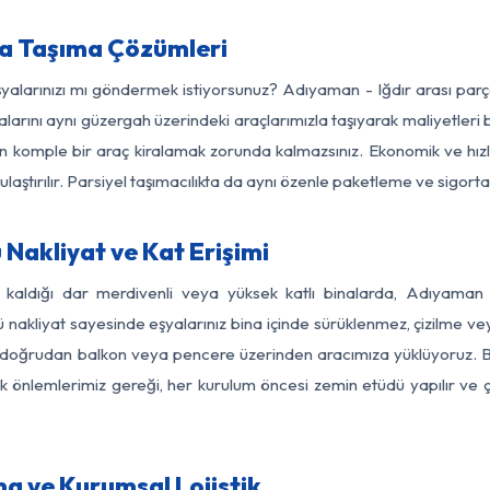
ya Taşıma Çözümleri
eşyalarınızı mı göndermek istiyorsunuz? Adıyaman - Iğdır arası par
larını aynı güzergah üzerindeki araçlarımızla taşıyarak maliyetleri b
için komple bir araç kiralamak zorunda kalmazsınız. Ekonomik ve hız
 ulaştırılır. Parsiyel taşımacılıkta da aynı özenle paketleme ve sigor
Nakliyat ve Kat Erişimi
z kaldığı dar merdivenli veya yüksek katlı binalarda, Adıyaman
nakliyat sayesinde eşyalarınız bina içinde sürüklenmez, çizilme veya 
nızı doğrudan balkon veya pencere üzerinden aracımıza yüklüyoruz.
nlik önlemlerimiz gereği, her kurulum öncesi zemin etüdü yapılır ve
a ve Kurumsal Lojistik