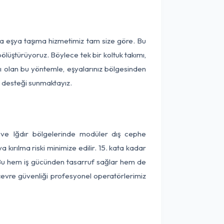
ça eşya taşıma hizmetimiz tam size göre. Bu
ölüştürüyoruz. Böylece tek bir koltuk takımı,
lı olan bu yöntemle, eşyalarınız bölgesinden
ta desteği sunmaktayız.
 ve Iğdır bölgelerinde modüler dış cephe
kırılma riski minimize edilir. 15. kata kadar
 Bu hem iş gücünden tasarruf sağlar hem de
 çevre güvenliği profesyonel operatörlerimiz