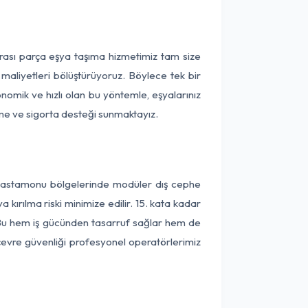
rası parça eşya taşıma hizmetimiz tam size
 maliyetleri bölüştürüyoruz. Böylece tek bir
onomik ve hızlı olan bu yöntemle, eşyalarınız
leme ve sigorta desteği sunmaktayız.
e Kastamonu bölgelerinde modüler dış cephe
kırılma riski minimize edilir. 15. kata kadar
 Bu hem iş gücünden tasarruf sağlar hem de
 çevre güvenliği profesyonel operatörlerimiz