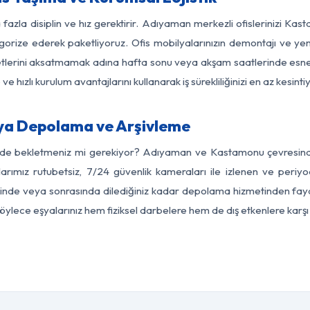
 fazla disiplin ve hız gerektirir. Adıyaman merkezli ofislerinizi Ka
egorize ederek paketliyoruz. Ofis mobilyalarınızın demontajı ve yeni
aaliyetlerini aksatmamak adına hafta sonu veya akşam saatlerinde e
 ve hızlı kurulum avantajlarını kullanarak iş sürekliliğinizi en az kesi
a Depolama ve Arşivleme
erde bekletmeniz mi gerekiyor? Adıyaman ve Kastamonu çevresindeki
arımız rutubetsiz, 7/24 güvenlik kameraları ile izlenen ve periyod
de veya sonrasında dilediğiniz kadar depolama hizmetinden faydal
 Böylece eşyalarınız hem fiziksel darbelere hem de dış etkenlere karşı