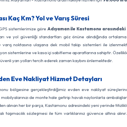
 Kaç Km? Yol ve Varış Süresi
 GPS sistemlerimize göre
Adıyaman ile Kastamonu arasındaki 
ırları ve yol güvenliği standartları göz önüne alındığında orta
arış noktasına ulaşana dek mobil takip sistemleri ile izlenmekte
yon sistemlerine ve kasa içi sabitleme aparatlarına sahiptir. Özellikl
üvenli yan yolları tercih ederek zaman kaybını önlemektedir.
n Eve Nakliyat Hizmet Detayları
onu bölgesine gerçekleştirdiğimiz evden eve nakliyat süreçleri
obilyalarınızı de monte hale getirip havalı naylonlarla ambalajlark
en alınan her bir parça, Kastamonu adresindeki yeni yerinde titizlikle
 taşımacılık sözleşmesi ile tüm varlıklarınız güvence altına alını