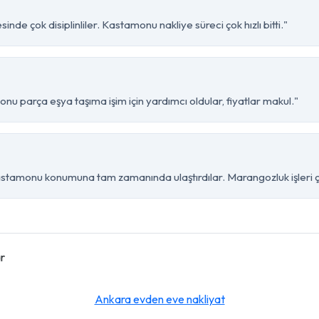
de çok disiplinliler. Kastamonu nakliye süreci çok hızlı bitti."
 parça eşya taşıma işim için yardımcı oldular, fiyatlar makul."
tamonu konumuna tam zamanında ulaştırdılar. Marangozluk işleri ço
r
Ankara evden eve nakliyat