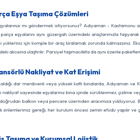
ça Eşya Taşıma Çözümleri
 eşyalarınızı mı göndermek istiyorsunuz? Adıyaman - Kastamonu a
parça eşyalarını aynı güzergah üzerindeki araçlarımızla taşıyarak
bi yükleriniz için komple bir araç kiralamak zorunda kalmazsınız. Ek
ki alıcısına ulaştırılır. Parsiyel taşımacılıkta da aynı özenle paket
sörlü Nakliyat ve Kat Erişimi
kaldığı dar merdivenli veya yüksek katlı binalarda, Adıyaman v
nakliyat sayesinde eşyalarınız bina içinde sürüklenmez, çizilme veya 
nızı doğrudan balkon veya pencere üzerinden aracımıza yüklüyoruz.
nlik önlemlerimiz gereği, her kurulum öncesi zemin etüdü yapılır ve
 Taşıma ve Kurumsal Lojistik