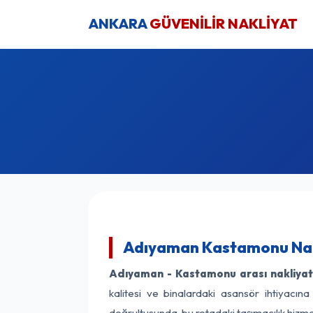
ANKARA
GÜVENİLİR NAKLİYAT
Adıyaman Kastamonu Nakl
Adıyaman - Kastamonu arası nakliyat 
kalitesi ve binalardaki asansör ihtiyacına
doğrultusunda, bu rotadaki taşımacılık hizm