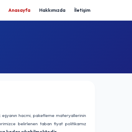
Anasayfa
Hakkımızda
İletişim
k eşyanın hacmi, paketleme materyallerinin
erimizce belirlenen taban fiyat politikamız
aya kadar çıkabilmektedir.