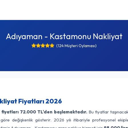
Adıyaman - Kastamonu Nakliyat
(124 Müşteri Oylaması)
iyat Fiyatları 2026
fiyatları
72.000 TL'den başlamaktadır.
Bu fiyatlar taşınaca
 göre değişkenlik gösterir. 2026 yılı itibariyle profesyonel ekipl
etimiz Adıyaman - Kastamonu arası nakliye hizmeti için
98.000 lir