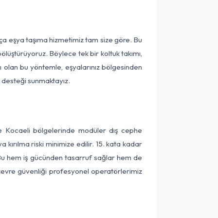
rça eşya taşıma hizmetimiz tam size göre. Bu
ölüştürüyoruz. Böylece tek bir koltuk takımı,
lı olan bu yöntemle, eşyalarınız bölgesinden
ta desteği sunmaktayız.
ve Kocaeli bölgelerinde modüler dış cephe
kırılma riski minimize edilir. 15. kata kadar
 Bu hem iş gücünden tasarruf sağlar hem de
 çevre güvenliği profesyonel operatörlerimiz