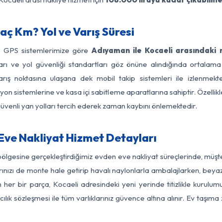
ç Km? Yol ve Varış Süresi
ve GPS sistemlerimize göre
Adıyaman ile Kocaeli arasındaki 
ırları ve yol güvenliği standartları göz önüne alındığında orta
ış noktasına ulaşana dek mobil takip sistemleri ile izlenmekte
yon sistemlerine ve kasa içi sabitleme aparatlarına sahiptir. Özellikl
üvenli yan yolları tercih ederek zaman kaybını önlemektedir.
ve Nakliyat Hizmet Detayları
ölgesine gerçekleştirdiğimiz evden eve nakliyat süreçlerinde, müş
ızı de monte hale getirip havalı naylonlarla ambalajlarken, beyaz eşy
er bir parça, Kocaeli adresindeki yeni yerinde titizlikle kurulumu
ılık sözleşmesi ile tüm varlıklarınız güvence altına alınır. Ev taşım