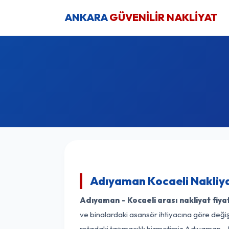
ANKARA
GÜVENİLİR NAKLİYAT
Adıyaman Kocaeli Nakliya
Adıyaman - Kocaeli arası nakliyat fiyat
ve binalardaki asansör ihtiyacına göre değişk
rotadaki taşımacılık hizmetimiz Adıyaman - K