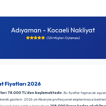
Adıyaman - Kocaeli Nakliyat
(124 Müşteri Oylaması)
t Fiyatları 2026
ları
78.000 TL'den başlamaktadır.
Bu fiyatlar taşınacak eşyan
enlik gösterir. 2026 yılı itibariyle profesyonel ekiplerimizce belirl
ocaeli arası nakliye hizmeti için
108.000 liraya kadar çıkabilme