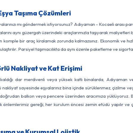
Eşya Taşıma Çözümleri
şyalarınızı mı göndermek istiyorsunuz? Adıyaman - Kocaeli arası pa
larını aynı güzergah üzerindeki araçlarımızla taşıyarak maliyetleri b
için komple bir araç kiralamak zorunda kalmazsınız. Ekonomik ve hız
 ulaştırılır. Parsiyel taşımacılıkta da aynı özenle paketleme ve sigor
lü Nakliyat ve Kat Erişimi
 kaldığı dar merdivenli veya yüksek katlı binalarda, Adıyaman 
nakliyat sayesinde eşyalarınız bina içinde sürüklenmez, çizilme veya 
nızı doğrudan balkon veya pencere üzerinden aracımıza yüklüyoruz.
nlik önlemlerimiz gereği, her kurulum öncesi zemin etüdü yapılır ve
şıma ve Kurumsal Lojistik