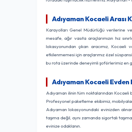
Adıyaman Kocaeli Arası Ka
Karayolları Genel Müdürlüğü verilerine 
mesafe, ağır vasıta araçlarımızın hız sın
lokasyonundan çıkan aracımız, Kocaeli var
etkilenmemesi için araçlarımız özel süspansi
bu rota üzerinde deneyimli şoförlerimiz en g
Adıyaman Kocaeli Evden E
Adıyaman ilinin tüm noktalarından Kocaeli b
Profesyonel paketleme ekibimiz, mobilyaların
Adıyaman lokasyonundaki evinizden alınan h
taşıma değil, aynı zamanda sigortalı taşımac
evinize odaklanın.