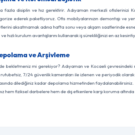
a fazla disiplin ve hız gerektirir. Adıyaman merkezli ofislerinizi K
egorize ederek paketliyoruz. Ofis mobilyalarınızın demontajı ve yeni
aaliyetlerini aksatmamak adına hafta sonu veya akşam saatlerinde e
 ve hızlı kurulum avantajlarını kullanarak iş sürekliliğinizi en az kesi
epolama ve Arşivleme
rde bekletmeniz mi gerekiyor? Adıyaman ve Kocaeli çevresindeki mo
 rutubetsiz, 7/24 güvenlik kameraları ile izlenen ve periyodik olar
sında dilediğiniz kadar depolama hizmetinden faydalanabilirsiniz. 
nız hem fiziksel darbelere hem de dış etkenlere karşı koruma altında 