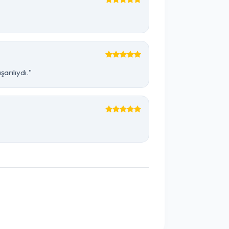
arılıydı."