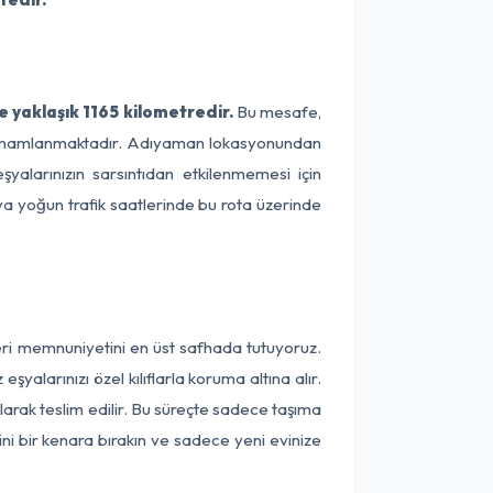
 yaklaşık 1165 kilometredir.
Bu mesafe,
ede tamamlanmaktadır. Adıyaman lokasyonundan
yalarınızın sarsıntıdan etkilenmemesi için
eya yoğun trafik saatlerinde bu rota üzerinde
eri memnuniyetini en üst safhada tutuyoruz.
alarınızı özel kılıflarla koruma altına alır.
larak teslim edilir. Bu süreçte sadece taşıma
ini bir kenara bırakın ve sadece yeni evinize