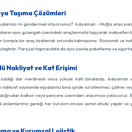
ya Taşıma Çözümleri
eşyalarınızı mı göndermek istiyorsunuz? Adıyaman - Muğla arası par
larını aynı güzergah üzerindeki araçlarımızla taşıyarak maliyetleri b
için komple bir araç kiralamak zorunda kalmazsınız. Ekonomik ve hız
 ulaştırılır. Parsiyel taşımacılıkta da aynı özenle paketleme ve sigor
 Nakliyat ve Kat Erişimi
z kaldığı dar merdivenli veya yüksek katlı binalarda, Adıyaman
nakliyat sayesinde eşyalarınız bina içinde sürüklenmez, çizilme veya 
nızı doğrudan balkon veya pencere üzerinden aracımıza yüklüyoruz.
nlik önlemlerimiz gereği, her kurulum öncesi zemin etüdü yapılır ve
ma ve Kurumsal Lojistik