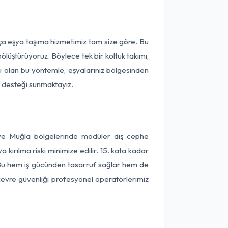
ça eşya taşıma hizmetimiz tam size göre. Bu
ölüştürüyoruz. Böylece tek bir koltuk takımı,
lı olan bu yöntemle, eşyalarınız bölgesinden
ta desteği sunmaktayız.
 ve Muğla bölgelerinde modüler dış cephe
kırılma riski minimize edilir. 15. kata kadar
 Bu hem iş gücünden tasarruf sağlar hem de
 çevre güvenliği profesyonel operatörlerimiz