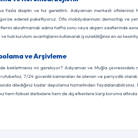
a fazla disiplin ve hız gerektirir. Adıyaman merkezli ofislerinizi
egorize ederek paketliyoruz. Ofis mobilyalarınızın demontajı ve yeni
aaliyetlerini aksatmamak adına hafta sonu veya akşam saatlerinde e
 ve hızlı kurulum avantajlarını kullanarak iş sürekliliğinizi en az kesi
polama ve Arşivleme
erde bekletmeniz mi gerekiyor? Adıyaman ve Muğla çevresindeki mod
 rutubetsiz, 7/24 güvenlik kameraları ile izlenen ve periyodik olar
ında dilediğiniz kadar depolama hizmetinden faydalanabilirsiniz. E
nız hem fiziksel darbelere hem de dış etkenlere karşı koruma altında 