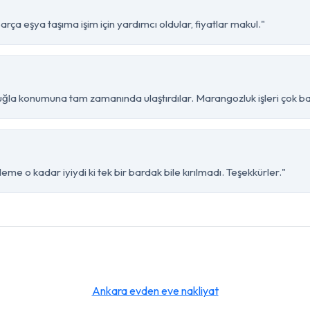
ça eşya taşıma işim için yardımcı oldular, fiyatlar makul."
la konumuna tam zamanında ulaştırdılar. Marangozluk işleri çok baş
me o kadar iyiydi ki tek bir bardak bile kırılmadı. Teşekkürler."
Ankara evden eve nakliyat