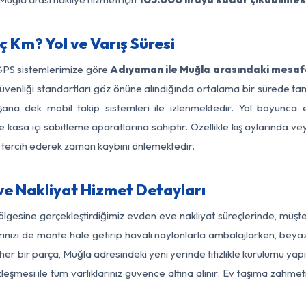
 Km? Yol ve Varış Süresi
 GPS sistemlerimize göre
Adıyaman ile Muğla arasındaki mesafe
yol güvenliği standartları göz önüne alındığında ortalama bir sür
şana dek mobil takip sistemleri ile izlenmektedir. Yol boyunca eş
 kasa içi sabitleme aparatlarına sahiptir. Özellikle kış aylarında v
ı tercih ederek zaman kaybını önlemektedir.
e Nakliyat Hizmet Detayları
lgesine gerçekleştirdiğimiz evden eve nakliyat süreçlerinde, müşt
ızı de monte hale getirip havalı naylonlarla ambalajlarken, beyaz eşy
 bir parça, Muğla adresindeki yeni yerinde titizlikle kurulumu yapı
zleşmesi ile tüm varlıklarınız güvence altına alınır. Ev taşıma zahmet