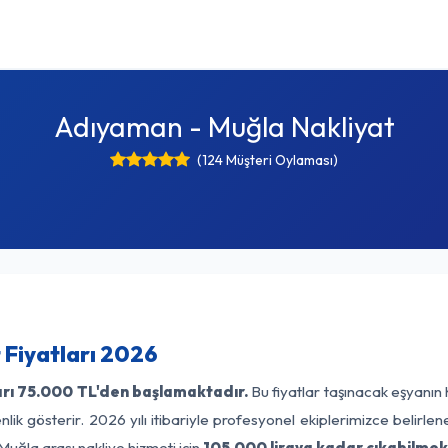
Adıyaman - Muğla Nakliyat
(124 Müşteri Oylaması)
Fiyatları 2026
rı
75.000 TL'den başlamaktadır.
Bu fiyatlar taşınacak eşyanın 
lik gösterir. 2026 yılı itibariyle profesyonel ekiplerimizce belirle
uğla arası nakliye hizmeti için
105.000 liraya kadar çıkabilmek