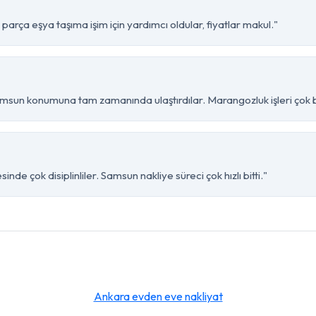
rça eşya taşıma işim için yardımcı oldular, fiyatlar makul."
sun konumuna tam zamanında ulaştırdılar. Marangozluk işleri çok ba
de çok disiplinliler. Samsun nakliye süreci çok hızlı bitti."
Ankara evden eve nakliyat