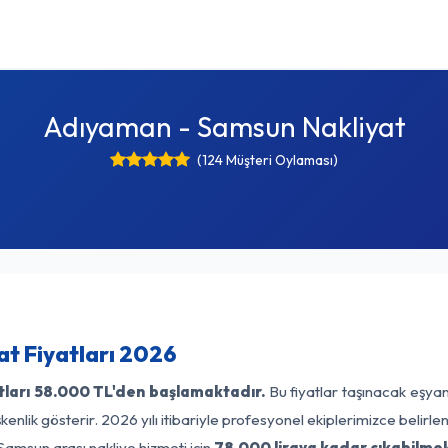
Adıyaman - Samsun Nakliyat
(124 Müşteri Oylaması)
t Fiyatları 2026
ları
58.000 TL'den başlamaktadır.
Bu fiyatlar taşınacak eşyan
enlik gösterir. 2026 yılı itibariyle profesyonel ekiplerimizce belirl
Samsun arası nakliye hizmeti için
78.000 liraya kadar çıkabilmek