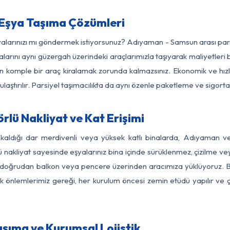
Eşya Taşıma Çözümleri
şyalarınızı mı göndermek istiyorsunuz? Adıyaman - Samsun arası pa
larını aynı güzergah üzerindeki araçlarımızla taşıyarak maliyetleri b
için komple bir araç kiralamak zorunda kalmazsınız. Ekonomik ve hız
 ulaştırılır. Parsiyel taşımacılıkta da aynı özenle paketleme ve sigor
ü Nakliyat ve Kat Erişimi
 kaldığı dar merdivenli veya yüksek katlı binalarda, Adıyaman
nakliyat sayesinde eşyalarınız bina içinde sürüklenmez, çizilme veya 
nızı doğrudan balkon veya pencere üzerinden aracımıza yüklüyoruz.
nlik önlemlerimiz gereği, her kurulum öncesi zemin etüdü yapılır ve
şıma ve Kurumsal Lojistik