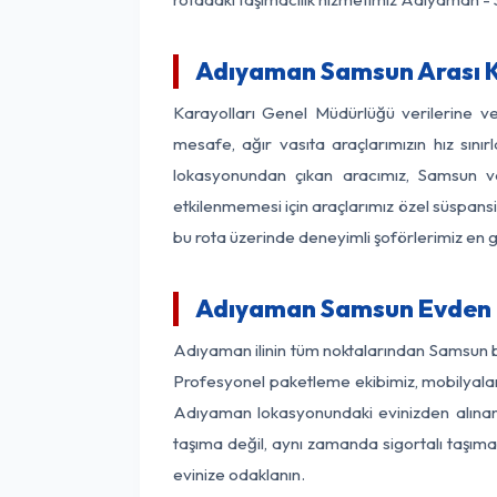
Adıyaman Samsun Arası Ka
Karayolları Genel Müdürlüğü verilerine 
mesafe, ağır vasıta araçlarımızın hız sın
lokasyonundan çıkan aracımız, Samsun var
etkilenmemesi için araçlarımız özel süspansi
bu rota üzerinde deneyimli şoförlerimiz en g
Adıyaman Samsun Evden E
Adıyaman ilinin tüm noktalarından Samsun b
Profesyonel paketleme ekibimiz, mobilyaların
Adıyaman lokasyonundaki evinizden alınan h
taşıma değil, aynı zamanda sigortalı taşımac
evinize odaklanın.