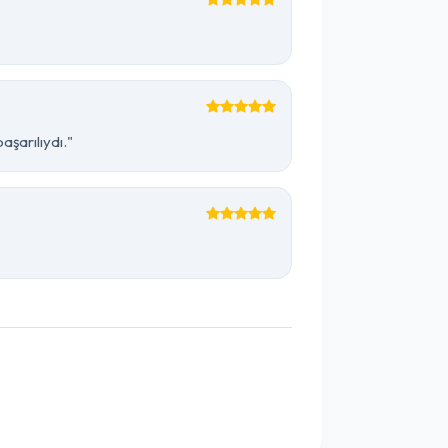
şarılıydı."