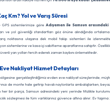
ç Km? Yol ve Varış Süresi
ve GPS sistemlerimize göre
Adıyaman ile Samsun arasındaki 
ırları ve yol güvenliği standartları göz önüne alındığında orta
ış noktasına ulaşana dek mobil takip sistemleri ile izlenmekted
yon sistemlerine ve kasa içi sabitleme aparatlarına sahiptir. Özellikl
üvenli yan yolları tercih ederek zaman kaybını önlemektedir.
ve Nakliyat Hizmet Detayları
ölgesine gerçekleştirdiğimiz evden eve nakliyat süreçlerinde, müşt
ızı de monte hale getirip havalı naylonlarla ambalajlarken, beyaz eşy
er bir parça, Samsun adresindeki yeni yerinde titizlikle kurulumu
ılık sözleşmesi ile tüm varlıklarınız güvence altına alınır. Ev taşım