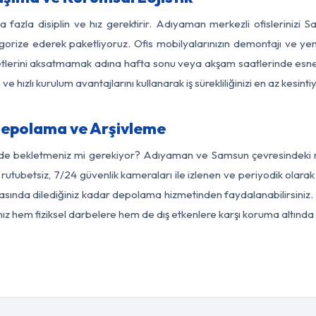
a fazla disiplin ve hız gerektirir. Adıyaman merkezli ofislerinizi 
egorize ederek paketliyoruz. Ofis mobilyalarınızın demontajı ve yeni
aaliyetlerini aksatmamak adına hafta sonu veya akşam saatlerinde e
 ve hızlı kurulum avantajlarını kullanarak iş sürekliliğinizi en az kesi
epolama ve Arşivleme
rde bekletmeniz mi gerekiyor? Adıyaman ve Samsun çevresindeki mo
 rutubetsiz, 7/24 güvenlik kameraları ile izlenen ve periyodik olar
ında dilediğiniz kadar depolama hizmetinden faydalanabilirsiniz. 
nız hem fiziksel darbelere hem de dış etkenlere karşı koruma altında 