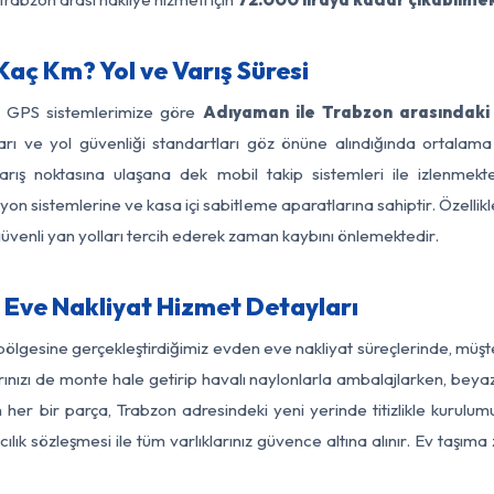
aç Km? Yol ve Varış Süresi
ve GPS sistemlerimize göre
Adıyaman ile Trabzon arasındaki 
ırları ve yol güvenliği standartları göz önüne alındığında orta
ış noktasına ulaşana dek mobil takip sistemleri ile izlenmekte
yon sistemlerine ve kasa içi sabitleme aparatlarına sahiptir. Özellikl
üvenli yan yolları tercih ederek zaman kaybını önlemektedir.
Eve Nakliyat Hizmet Detayları
ölgesine gerçekleştirdiğimiz evden eve nakliyat süreçlerinde, müş
ızı de monte hale getirip havalı naylonlarla ambalajlarken, beyaz eşy
er bir parça, Trabzon adresindeki yeni yerinde titizlikle kurulumu
ılık sözleşmesi ile tüm varlıklarınız güvence altına alınır. Ev taşım