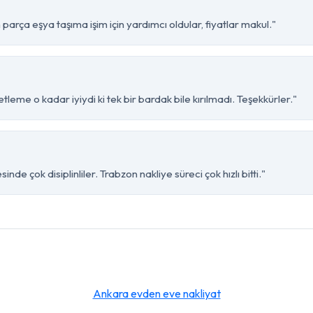
arça eşya taşıma işim için yardımcı oldular, fiyatlar makul."
leme o kadar iyiydi ki tek bir bardak bile kırılmadı. Teşekkürler."
e çok disiplinliler. Trabzon nakliye süreci çok hızlı bitti."
Ankara evden eve nakliyat