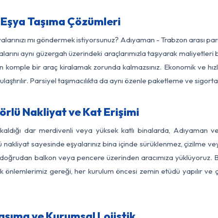
Eşya Taşıma Çözümleri
şyalarınızı mı göndermek istiyorsunuz? Adıyaman - Trabzon arası pa
larını aynı güzergah üzerindeki araçlarımızla taşıyarak maliyetleri b
için komple bir araç kiralamak zorunda kalmazsınız. Ekonomik ve hız
 ulaştırılır. Parsiyel taşımacılıkta da aynı özenle paketleme ve sigor
lü Nakliyat ve Kat Erişimi
 kaldığı dar merdivenli veya yüksek katlı binalarda, Adıyaman 
nakliyat sayesinde eşyalarınız bina içinde sürüklenmez, çizilme veya 
nızı doğrudan balkon veya pencere üzerinden aracımıza yüklüyoruz.
nlik önlemlerimiz gereği, her kurulum öncesi zemin etüdü yapılır ve
şıma ve Kurumsal Lojistik