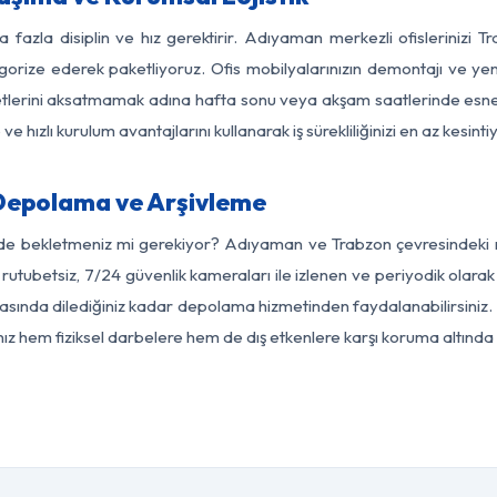
a fazla disiplin ve hız gerektirir. Adıyaman merkezli ofislerinizi T
egorize ederek paketliyoruz. Ofis mobilyalarınızın demontajı ve yeni
aaliyetlerini aksatmamak adına hafta sonu veya akşam saatlerinde e
 ve hızlı kurulum avantajlarını kullanarak iş sürekliliğinizi en az kesi
Depolama ve Arşivleme
rde bekletmeniz mi gerekiyor? Adıyaman ve Trabzon çevresindeki mo
 rutubetsiz, 7/24 güvenlik kameraları ile izlenen ve periyodik olar
sında dilediğiniz kadar depolama hizmetinden faydalanabilirsiniz. 
nız hem fiziksel darbelere hem de dış etkenlere karşı koruma altında 