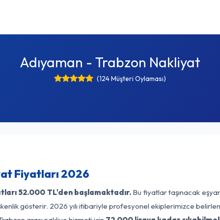
Adıyaman - Trabzon Nakliyat
(124 Müşteri Oylaması)
at Fiyatları 2026
tları
52.000 TL'den başlamaktadır.
Bu fiyatlar taşınacak eşyan
enlik gösterir. 2026 yılı itibariyle profesyonel ekiplerimizce belirl
rabzon arası nakliye hizmeti için
72.000 liraya kadar çıkabilmek