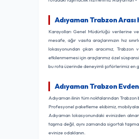
Adıyaman Trabzon Arası K
Karayolları Genel Müdürlüğü verilerine 
mesafe, ağır vasıta araçlarımızın hız sın
lokasyonundan çıkan aracımız, Trabzon var
etkilenmemesi için araçlarımız özel süspansi
bu rota üzerinde deneyimli şoförlerimiz en g
Adıyaman Trabzon Evden 
Adıyaman ilinin tüm noktalarından Trabzon b
Profesyonel paketleme ekibimiz, mobilyaların
Adıyaman lokasyonundaki evinizden alınan h
taşıma değil, aynı zamanda sigortalı taşımac
evinize odaklanın.