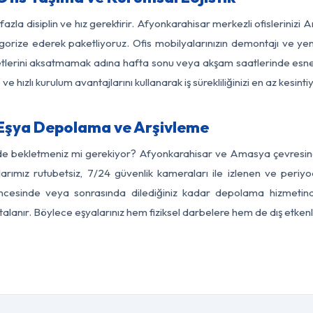
fazla disiplin ve hız gerektirir. Afyonkarahisar merkezli ofisleriniz
egorize ederek paketliyoruz. Ofis mobilyalarınızın demontajı ve yeni
aaliyetlerini aksatmamak adına hafta sonu veya akşam saatlerinde e
 ve hızlı kurulum avantajlarını kullanarak iş sürekliliğinizi en az kesi
Eşya Depolama ve Arşivleme
rde bekletmeniz mi gerekiyor? Afyonkarahisar ve Amasya çevresindek
arımız rutubetsiz, 7/24 güvenlik kameraları ile izlenen ve periyod
cesinde veya sonrasında dilediğiniz kadar depolama hizmetinden
rtalanır. Böylece eşyalarınız hem fiziksel darbelere hem de dış etkenl