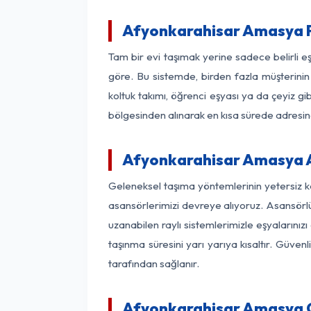
Afyonkarahisar Amasya P
Tam bir evi taşımak yerine sadece belirli 
göre. Bu sistemde, birden fazla müşterinin 
koltuk takımı, öğrenci eşyası ya da çeyiz gi
bölgesinden alınarak en kısa sürede adresinde
Afyonkarahisar Amasya As
Geleneksel taşıma yöntemlerinin yetersiz 
asansörlerimizi devreye alıyoruz. Asansörlü 
uzanabilen raylı sistemlerimizle eşyaları
taşınma süresini yarı yarıya kısaltır. Güve
tarafından sağlanır.
Afyonkarahisar Amasya Of