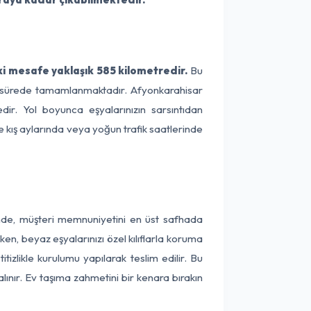
i mesafe yaklaşık 585 kilometredir.
Bu
 bir sürede tamamlanmaktadır. Afyonkarahisar
ir. Yol boyunca eşyalarınızın sarsıntıdan
e kış aylarında veya yoğun trafik saatlerinde
inde, müşteri memnuniyetini en üst safhada
en, beyaz eşyalarınızı özel kılıflarla koruma
izlikle kurulumu yapılarak teslim edilir. Bu
lınır. Ev taşıma zahmetini bir kenara bırakın