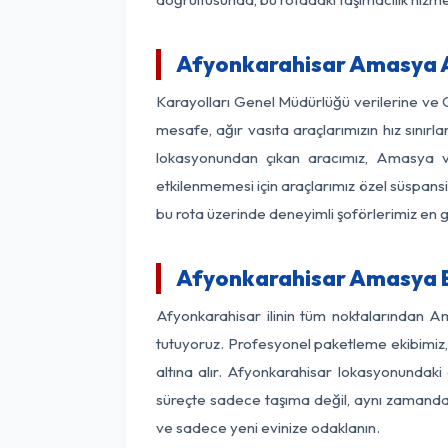
Afyonkarahisar Amasya Ar
Karayolları Genel Müdürlüğü verilerine ve
mesafe, ağır vasıta araçlarımızın hız sınır
lokasyonundan çıkan aracımız, Amasya var
etkilenmemesi için araçlarımız özel süspansi
bu rota üzerinde deneyimli şoförlerimiz en g
Afyonkarahisar Amasya E
Afyonkarahisar ilinin tüm noktalarından A
tutuyoruz. Profesyonel paketleme ekibimiz, m
altına alır. Afyonkarahisar lokasyonundaki 
süreçte sadece taşıma değil, aynı zamanda si
ve sadece yeni evinize odaklanın.