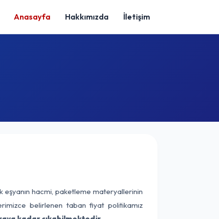
Anasayfa
Hakkımızda
İletişim
ak eşyanın hacmi, paketleme materyallerinin
erimizce belirlenen taban fiyat politikamız
raya kadar çıkabilmektedir.