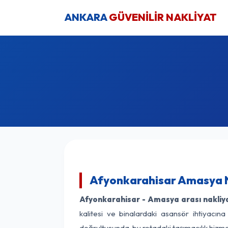
ANKARA
GÜVENİLİR NAKLİYAT
Afyonkarahisar Amasya N
Afyonkarahisar - Amasya arası nakliyat
kalitesi ve binalardaki asansör ihtiyacına
doğrultusunda, bu rotadaki taşımacılık hizm