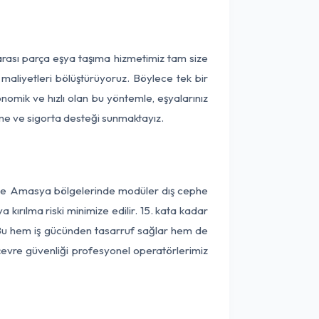
arası parça eşya taşıma hizmetimiz tam size
 maliyetleri bölüştürüyoruz. Böylece tek bir
onomik ve hızlı olan bu yöntemle, eşyalarınız
leme ve sigorta desteği sunmaktayız.
r ve Amasya bölgelerinde modüler dış cephe
kırılma riski minimize edilir. 15. kata kadar
 Bu hem iş gücünden tasarruf sağlar hem de
 çevre güvenliği profesyonel operatörlerimiz