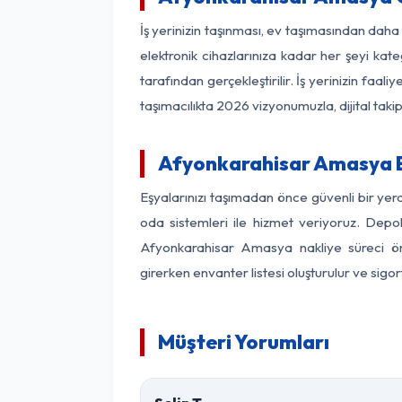
İş yerinizin taşınması, ev taşımasından daha 
elektronik cihazlarınıza kadar her şeyi kat
tarafından gerçekleştirilir. İş yerinizin f
taşımacılıkta 2026 vizyonumuzla, dijital takip
Afyonkarahisar Amasya 
Eşyalarınızı taşımadan önce güvenli bir ye
oda sistemleri ile hizmet veriyoruz. Depol
Afyonkarahisar Amasya nakliye süreci ön
girerken envanter listesi oluşturulur ve sigo
Müşteri Yorumları