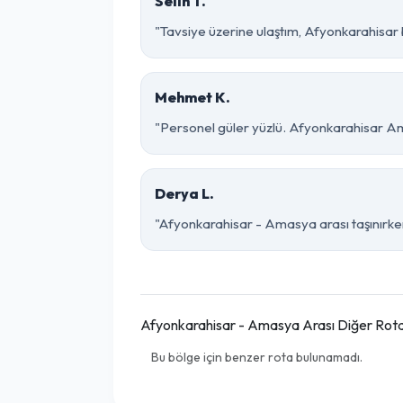
Selin T.
"Tavsiye üzerine ulaştım, Afyonkarahisar bö
Mehmet K.
"Personel güler yüzlü. Afyonkarahisar Ama
Derya L.
"Afyonkarahisar - Amasya arası taşınırken 
Afyonkarahisar - Amasya Arası Diğer Rota
Bu bölge için benzer rota bulunamadı.