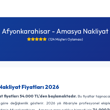
Afyonkarahisar - Amasya Nakliyat
(124 Müşteri Oylaması)
akliyat Fiyatları 2026
 fiyatları
54.000 TL'den başlamaktadır.
Bu fiyatlar taşınac
 göre değişkenlik gösterir. 2026 yılı itibariyle profesyonel ekipl
etimiz Afyonkarahisar - Amasya arası nakliye hizmeti için
74.000 li