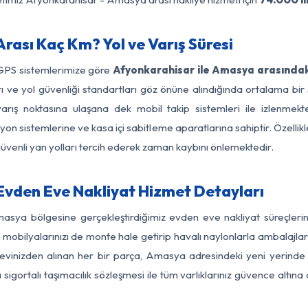
ası Kaç Km? Yol ve Varış Süresi
 GPS sistemlerimize göre
Afyonkarahisar ile Amasya arasındak
ları ve yol güvenliği standartları göz önüne alındığında ortalama
ış noktasına ulaşana dek mobil takip sistemleri ile izlenmekted
yon sistemlerine ve kasa içi sabitleme aparatlarına sahiptir. Özellikl
üvenli yan yolları tercih ederek zaman kaybını önlemektedir.
vden Eve Nakliyat Hizmet Detayları
masya bölgesine gerçekleştirdiğimiz evden eve nakliyat süreçler
obilyalarınızı de monte hale getirip havalı naylonlarla ambalajlark
evinizden alınan her bir parça, Amasya adresindeki yeni yerinde tit
gortalı taşımacılık sözleşmesi ile tüm varlıklarınız güvence altına a