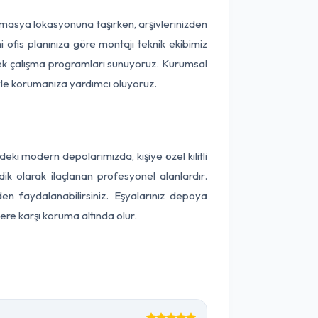
i Amasya lokasyonuna taşırken, arşivlerinizden
 ofis planınıza göre montajı teknik ekibimiz
snek çalışma programları sunuyoruz. Kurumsal
ntiyle korumanıza yardımcı oluyoruz.
i modern depolarımızda, kişiye özel kilitli
ik olarak ilaçlanan profesyonel alanlardır.
 faydalanabilirsiniz. Eşyalarınız depoya
ere karşı koruma altında olur.