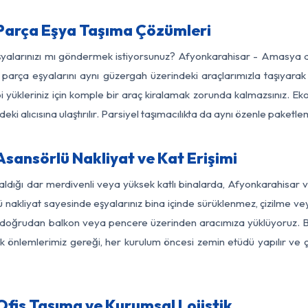
arça Eşya Taşıma Çözümleri
eşyalarınızı mı göndermek istiyorsunuz? Afyonkarahisar - Amasya 
parça eşyalarını aynı güzergah üzerindeki araçlarımızla taşıyarak
bi yükleriniz için komple bir araç kiralamak zorunda kalmazsınız. Ek
ki alıcısına ulaştırılır. Parsiyel taşımacılıkta da aynı özenle paket
ansörlü Nakliyat ve Kat Erişimi
kaldığı dar merdivenli veya yüksek katlı binalarda, Afyonkarahisa
nakliyat sayesinde eşyalarınız bina içinde sürüklenmez, çizilme veya 
nızı doğrudan balkon veya pencere üzerinden aracımıza yüklüyoruz.
nlik önlemlerimiz gereği, her kurulum öncesi zemin etüdü yapılır ve
is Taşıma ve Kurumsal Lojistik