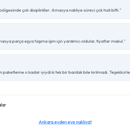
lgesinde çok disiplinliler. Amasya nakliye süreci çok hızlı bitti."
sya parça eşya taşıma işim için yardımcı oldular, fiyatlar makul."
paketleme o kadar iyiydi ki tek bir bardak bile kırılmadı. Teşekkürle
lar
Ankara evden eve nakliyat