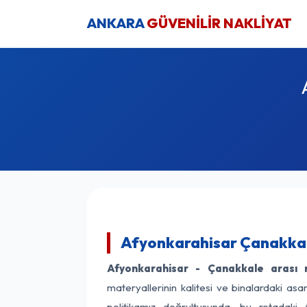
ANKARA
GÜVENİLİR NAKLİYAT
Afyonkarahisar Çanakkale
Afyonkarahisar - Çanakkale arası na
materyallerinin kalitesi ve binalardaki asa
politikamız doğrultusunda, bu rotadaki