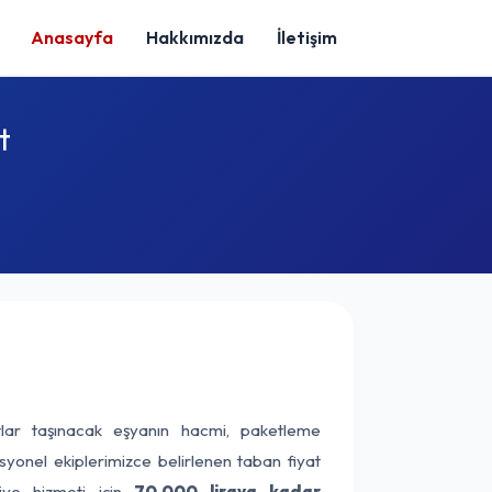
Anasayfa
Hakkımızda
İletişim
t
lar taşınacak eşyanın hacmi, paketleme
esyonel ekiplerimizce belirlenen taban fiyat
liye hizmeti için
70.000 liraya kadar