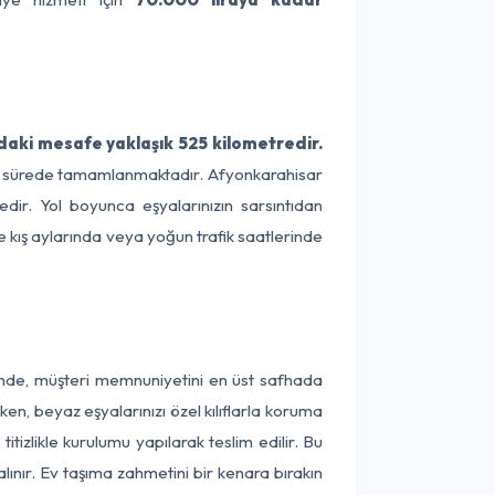
daki mesafe yaklaşık 525 kilometredir.
 bir sürede tamamlanmaktadır. Afyonkarahisar
dir. Yol boyunca eşyalarınızın sarsıntıdan
e kış aylarında veya yoğun trafik saatlerinde
rinde, müşteri memnuniyetini en üst safhada
en, beyaz eşyalarınızı özel kılıflarla koruma
tizlikle kurulumu yapılarak teslim edilir. Bu
lınır. Ev taşıma zahmetini bir kenara bırakın