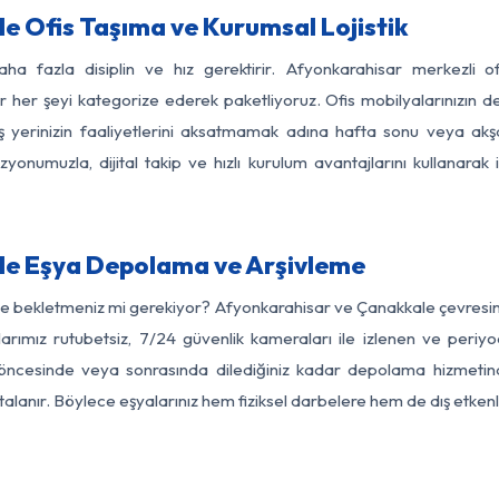
 Ofis Taşıma ve Kurumsal Lojistik
aha fazla disiplin ve hız gerektirir. Afyonkarahisar merkezli of
dar her şeyi kategorize ederek paketliyoruz. Ofis mobilyalarınızın d
r. İş yerinizin faaliyetlerini aksatmamak adına hafta sonu veya 
onumuzla, dijital takip ve hızlı kurulum avantajlarını kullanarak iş
e Eşya Depolama ve Arşivleme
de bekletmeniz mi gerekiyor? Afyonkarahisar ve Çanakkale çevresinde
arımız rutubetsiz, 7/24 güvenlik kameraları ile izlenen ve periyod
öncesinde veya sonrasında dilediğiniz kadar depolama hizmetinde
rtalanır. Böylece eşyalarınız hem fiziksel darbelere hem de dış etkenl