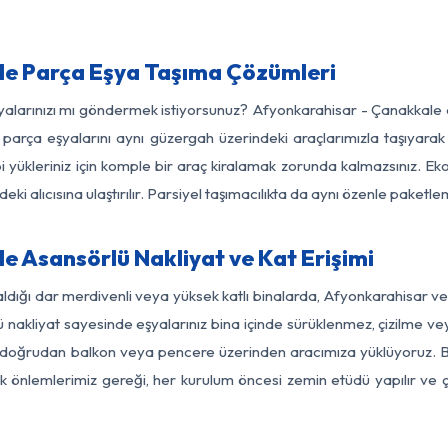
e Parça Eşya Taşıma Çözümleri
şyalarınızı mı göndermek istiyorsunuz? Afyonkarahisar - Çanakkale
parça eşyalarını aynı güzergah üzerindeki araçlarımızla taşıyarak
bi yükleriniz için komple bir araç kiralamak zorunda kalmazsınız. Ek
ki alıcısına ulaştırılır. Parsiyel taşımacılıkta da aynı özenle paket
 Asansörlü Nakliyat ve Kat Erişimi
aldığı dar merdivenli veya yüksek katlı binalarda, Afyonkarahisar 
nakliyat sayesinde eşyalarınız bina içinde sürüklenmez, çizilme veya 
nızı doğrudan balkon veya pencere üzerinden aracımıza yüklüyoruz.
nlik önlemlerimiz gereği, her kurulum öncesi zemin etüdü yapılır ve