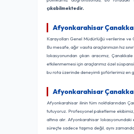
çıkabilmektedir.
Afyonkarahisar Çanakkale
Karayolları Genel Müdürlüğü verilerine ve
Bu mesafe, ağır vasıta araçlarımızın hız sı
lokasyonundan çıkan aracımız, Çanakkale v
etkilenmemesi için araçlarımız özel süspansi
bu rota üzerinde deneyimli şoförlerimiz en g
Afyonkarahisar Çanakkal
Afyonkarahisar ilinin tüm noktalarından Ça
tutuyoruz. Profesyonel paketleme ekibimiz, m
altına alır. Afyonkarahisar lokasyonundaki e
süreçte sadece taşıma değil, aynı zamanda si