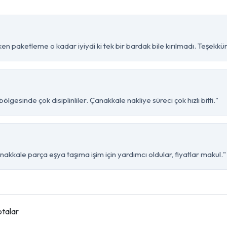
en paketleme o kadar iyiydi ki tek bir bardak bile kırılmadı. Teşekkür
gesinde çok disiplinliler. Çanakkale nakliye süreci çok hızlı bitti."
kkale parça eşya taşıma işim için yardımcı oldular, fiyatlar makul."
otalar