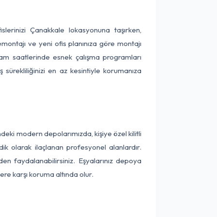
islerinizi Çanakkale lokasyonuna taşırken,
emontajı ve yeni ofis planınıza göre montajı
akşam saatlerinde esnek çalışma programları
 sürekliliğinizi en az kesintiyle korumanıza
ki modern depolarımızda, kişiye özel kilitli
ik olarak ilaçlanan profesyonel alanlardır.
n faydalanabilirsiniz. Eşyalarınız depoya
ere karşı koruma altında olur.