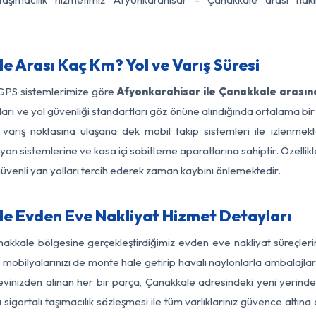
 Arası Kaç Km? Yol ve Varış Süresi
 GPS sistemlerimize göre
Afyonkarahisar ile Çanakkale arasın
nırları ve yol güvenliği standartları göz önüne alındığında ortalama
arış noktasına ulaşana dek mobil takip sistemleri ile izlenmekte
yon sistemlerine ve kasa içi sabitleme aparatlarına sahiptir. Özellikl
üvenli yan yolları tercih ederek zaman kaybını önlemektedir.
e Evden Eve Nakliyat Hizmet Detayları
nakkale bölgesine gerçekleştirdiğimiz evden eve nakliyat süreçle
obilyalarınızı de monte hale getirip havalı naylonlarla ambalajlark
vinizden alınan her bir parça, Çanakkale adresindeki yeni yerinde ti
gortalı taşımacılık sözleşmesi ile tüm varlıklarınız güvence altına a