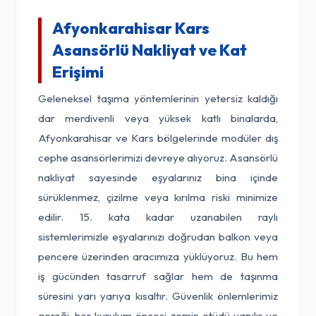
Afyonkarahisar Kars
Asansörlü Nakliyat ve Kat
Erişimi
Geleneksel taşıma yöntemlerinin yetersiz kaldığı
dar merdivenli veya yüksek katlı binalarda,
Afyonkarahisar ve Kars bölgelerinde modüler dış
cephe asansörlerimizi devreye alıyoruz. Asansörlü
nakliyat sayesinde eşyalarınız bina içinde
sürüklenmez, çizilme veya kırılma riski minimize
edilir. 15. kata kadar uzanabilen raylı
sistemlerimizle eşyalarınızı doğrudan balkon veya
pencere üzerinden aracımıza yüklüyoruz. Bu hem
iş gücünden tasarruf sağlar hem de taşınma
süresini yarı yarıya kısaltır. Güvenlik önlemlerimiz
gereği, her kurulum öncesi zemin etüdü yapılır ve