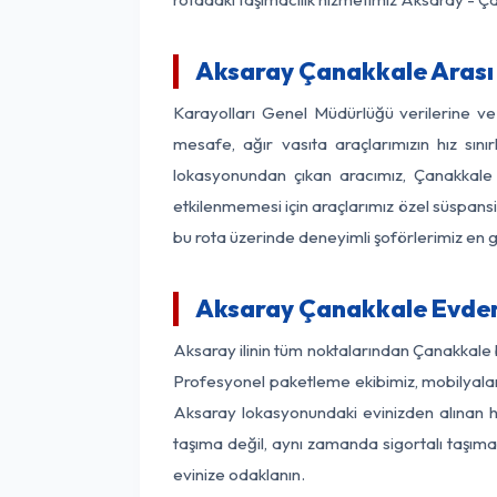
Aksaray Çanakkale Arası 
Karayolları Genel Müdürlüğü verilerine v
mesafe, ağır vasıta araçlarımızın hız sın
lokasyonundan çıkan aracımız, Çanakkale v
etkilenmemesi için araçlarımız özel süspansi
bu rota üzerinde deneyimli şoförlerimiz en g
Aksaray Çanakkale Evden
Aksaray ilinin tüm noktalarından Çanakkale 
Profesyonel paketleme ekibimiz, mobilyaların
Aksaray lokasyonundaki evinizden alınan her
taşıma değil, aynı zamanda sigortalı taşımac
evinize odaklanın.