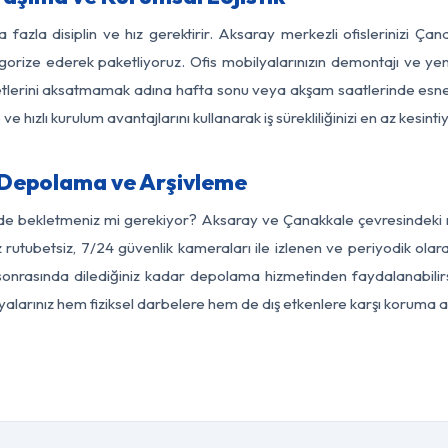
 fazla disiplin ve hız gerektirir. Aksaray merkezli ofislerinizi Ça
egorize ederek paketliyoruz. Ofis mobilyalarınızın demontajı ve yeni
aaliyetlerini aksatmamak adına hafta sonu veya akşam saatlerinde e
 ve hızlı kurulum avantajlarını kullanarak iş sürekliliğinizi en az kesi
Depolama ve Arşivleme
rde bekletmeniz mi gerekiyor? Aksaray ve Çanakkale çevresindeki mo
z rutubetsiz, 7/24 güvenlik kameraları ile izlenen ve periyodik olar
onrasında dilediğiniz kadar depolama hizmetinden faydalanabilirs
eşyalarınız hem fiziksel darbelere hem de dış etkenlere karşı koruma al