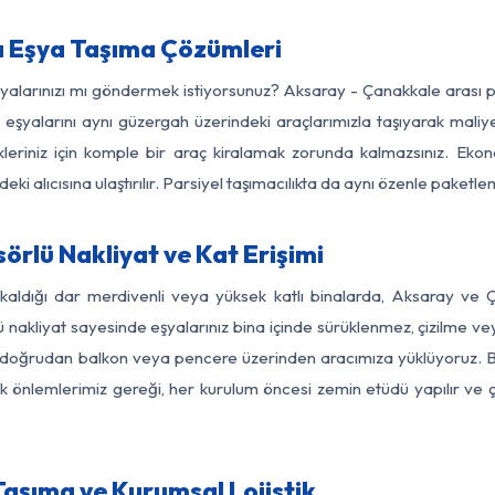
 Eşya Taşıma Çözümleri
eşyalarınızı mı göndermek istiyorsunuz? Aksaray - Çanakkale arası 
eşyalarını aynı güzergah üzerindeki araçlarımızla taşıyarak maliye
kleriniz için komple bir araç kiralamak zorunda kalmazsınız. Ekon
ki alıcısına ulaştırılır. Parsiyel taşımacılıkta da aynı özenle paket
rlü Nakliyat ve Kat Erişimi
 kaldığı dar merdivenli veya yüksek katlı binalarda, Aksaray ve
nakliyat sayesinde eşyalarınız bina içinde sürüklenmez, çizilme veya 
nızı doğrudan balkon veya pencere üzerinden aracımıza yüklüyoruz.
nlik önlemlerimiz gereği, her kurulum öncesi zemin etüdü yapılır ve
aşıma ve Kurumsal Lojistik