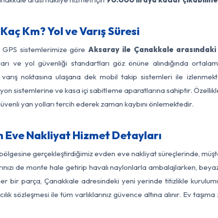
Kaç Km? Yol ve Varış Süresi
e GPS sistemlerimize göre
Aksaray ile Çanakkale arasındaki
ırları ve yol güvenliği standartları göz önüne alındığında ort
arış noktasına ulaşana dek mobil takip sistemleri ile izlenmekte
yon sistemlerine ve kasa içi sabitleme aparatlarına sahiptir. Özellikl
üvenli yan yolları tercih ederek zaman kaybını önlemektedir.
 Eve Nakliyat Hizmet Detayları
bölgesine gerçekleştirdiğimiz evden eve nakliyat süreçlerinde, müş
ızı de monte hale getirip havalı naylonlarla ambalajlarken, beyaz eşy
 bir parça, Çanakkale adresindeki yeni yerinde titizlikle kurulum
ılık sözleşmesi ile tüm varlıklarınız güvence altına alınır. Ev taşım