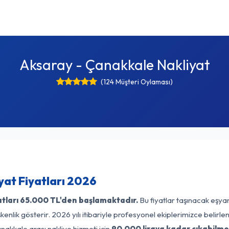
Aksaray - Çanakkale Nakliyat
(124 Müşteri Oylaması)
at Fiyatları 2026
tları
65.000 TL'den başlamaktadır.
Bu fiyatlar taşınacak eşya
enlik gösterir. 2026 yılı itibariyle profesyonel ekiplerimizce belirl
nakkale arası nakliye hizmeti için
90.000 liraya kadar çıkabilme