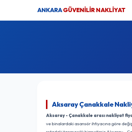
ANKARA
GÜVENİLİR NAKLİYAT
Aksaray Çanakkale Nakliy
Aksaray - Çanakkale arası nakliyat fiya
ve binalardaki asansör ihtiyacına göre değişk
rotadaki taşımacılık hizmetimiz Aksaray - Ça