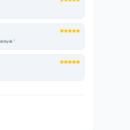
ılıydı."