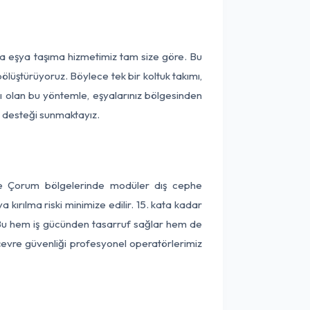
ça eşya taşıma hizmetimiz tam size göre. Bu
ölüştürüyoruz. Böylece tek bir koltuk takımı,
lı olan bu yöntemle, eşyalarınız bölgesinden
ta desteği sunmaktayız.
 ve Çorum bölgelerinde modüler dış cephe
kırılma riski minimize edilir. 15. kata kadar
 Bu hem iş gücünden tasarruf sağlar hem de
 çevre güvenliği profesyonel operatörlerimiz