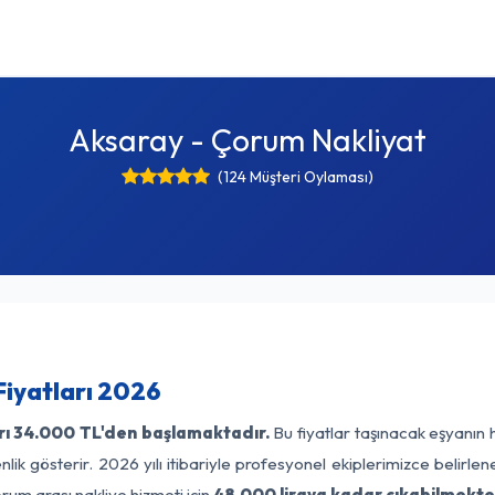
Aksaray - Çorum Nakliyat
(124 Müşteri Oylaması)
iyatları 2026
rı
34.000 TL'den başlamaktadır.
Bu fiyatlar taşınacak eşyanın 
lik gösterir. 2026 yılı itibariyle profesyonel ekiplerimizce belirle
rum arası nakliye hizmeti için
48.000 liraya kadar çıkabilmekte