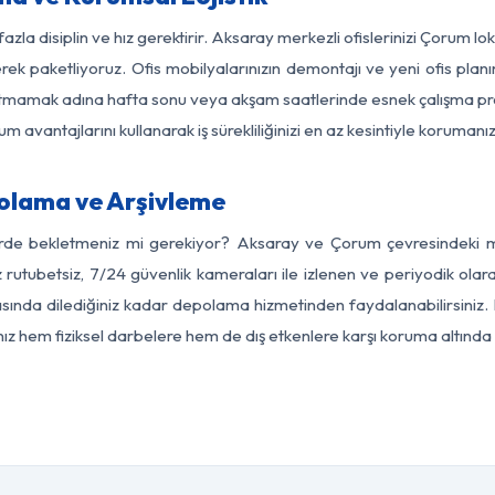
azla disiplin ve hız gerektirir. Aksaray merkezli ofislerinizi Çorum l
rek paketliyoruz. Ofis mobilyalarınızın demontajı ve yeni ofis planı
i aksatmamak adına hafta sonu veya akşam saatlerinde esnek çalışma 
lum avantajlarını kullanarak iş sürekliliğinizi en az kesintiyle koruman
olama ve Arşivleme
erde bekletmeniz mi gerekiyor? Aksaray ve Çorum çevresindeki mod
z rutubetsiz, 7/24 güvenlik kameraları ile izlenen ve periyodik olar
ında dilediğiniz kadar depolama hizmetinden faydalanabilirsiniz. E
nız hem fiziksel darbelere hem de dış etkenlere karşı koruma altında 