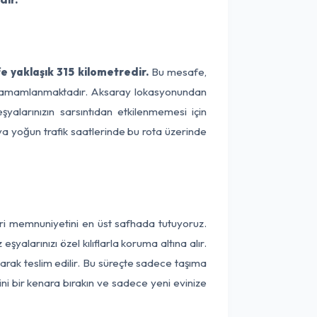
 yaklaşık 315 kilometredir.
Bu mesafe,
ede tamamlanmaktadır. Aksaray lokasyonundan
yalarınızın sarsıntıdan etkilenmemesi için
eya yoğun trafik saatlerinde bu rota üzerinde
eri memnuniyetini en üst safhada tutuyoruz.
alarınızı özel kılıflarla koruma altına alır.
arak teslim edilir. Bu süreçte sadece taşıma
ini bir kenara bırakın ve sadece yeni evinize