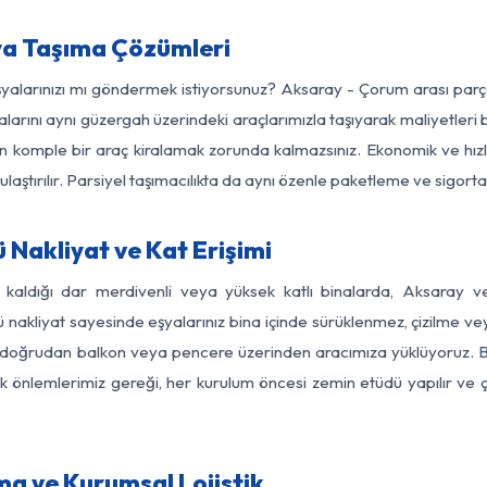
a Taşıma Çözümleri
eşyalarınızı mı göndermek istiyorsunuz? Aksaray - Çorum arası par
larını aynı güzergah üzerindeki araçlarımızla taşıyarak maliyetleri b
için komple bir araç kiralamak zorunda kalmazsınız. Ekonomik ve hız
 ulaştırılır. Parsiyel taşımacılıkta da aynı özenle paketleme ve sigor
Nakliyat ve Kat Erişimi
z kaldığı dar merdivenli veya yüksek katlı binalarda, Aksaray
nakliyat sayesinde eşyalarınız bina içinde sürüklenmez, çizilme veya 
nızı doğrudan balkon veya pencere üzerinden aracımıza yüklüyoruz.
nlik önlemlerimiz gereği, her kurulum öncesi zemin etüdü yapılır ve
a ve Kurumsal Lojistik