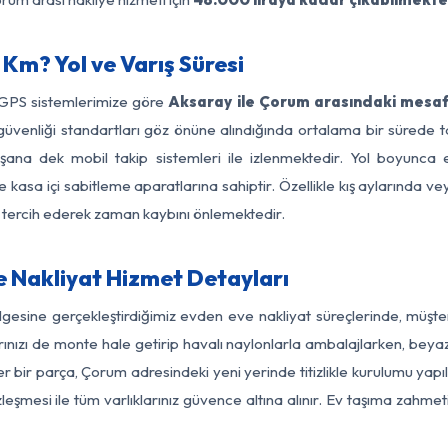
Km? Yol ve Varış Süresi
 GPS sistemlerimize göre
Aksaray ile Çorum arasındaki mesafe
 yol güvenliği standartları göz önüne alındığında ortalama bir sür
şana dek mobil takip sistemleri ile izlenmektedir. Yol boyunca eş
 kasa içi sabitleme aparatlarına sahiptir. Özellikle kış aylarında v
ı tercih ederek zaman kaybını önlemektedir.
 Nakliyat Hizmet Detayları
gesine gerçekleştirdiğimiz evden eve nakliyat süreçlerinde, müşt
ızı de monte hale getirip havalı naylonlarla ambalajlarken, beyaz eşy
 bir parça, Çorum adresindeki yeni yerinde titizlikle kurulumu yapıl
zleşmesi ile tüm varlıklarınız güvence altına alınır. Ev taşıma zahmet