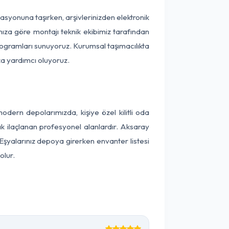
okasyonuna taşırken, arşivlerinizden elektronik
nıza göre montajı teknik ekibimiz tarafından
programları sunuyoruz. Kurumsal taşımacılıkta
ıza yardımcı oluyoruz.
ern depolarımızda, kişiye özel kilitli oda
ak ilaçlanan profesyonel alanlardır. Aksaray
şyalarınız depoya girerken envanter listesi
olur.