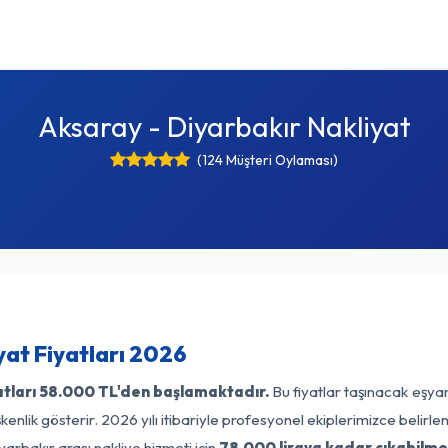
Aksaray - Diyarbakır Nakliyat
(124 Müşteri Oylaması)
yat Fiyatları 2026
tları
58.000 TL'den başlamaktadır.
Bu fiyatlar taşınacak eşya
enlik gösterir. 2026 yılı itibariyle profesyonel ekiplerimizce belirl
arbakır arası nakliye hizmeti için
78.000 liraya kadar çıkabilme