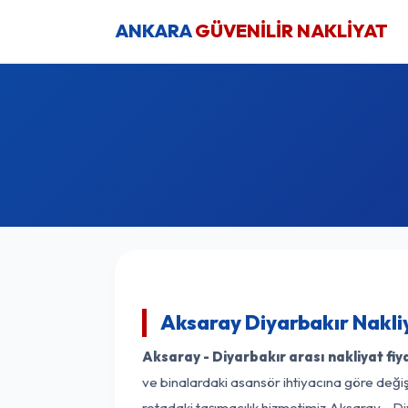
ANKARA
GÜVENİLİR NAKLİYAT
Aksaray Diyarbakır Nakli
Aksaray - Diyarbakır arası nakliyat fiya
ve binalardaki asansör ihtiyacına göre değişk
rotadaki taşımacılık hizmetimiz Aksaray - Diy