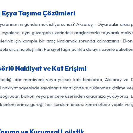
a Eşya Taşıma Çözümleri
şyalarınızı mı göndermek istiyorsunuz? Aksaray - Diyarbakır arası
eşyalarını aynı güzergah üzerindeki araçlarımızla taşıyarak maliye
kleriniz için komple bir araç kiralamak zorunda kalmazsınız. Ekon
ki alıcısına ulaştırılır. Parsiyel taşımacılıkta da aynı özenle paket
rlü Nakliyat ve Kat Erişimi
kaldığı dar merdivenli veya yüksek katlı binalarda, Aksaray ve
nakliyat sayesinde eşyalarınız bina içinde sürüklenmez, çizilme veya 
nızı doğrudan balkon veya pencere üzerinden aracımıza yüklüyoruz.
nlik önlemlerimiz gereği, her kurulum öncesi zemin etüdü yapılır ve
Taşıma ve Kurumsal Lojistik