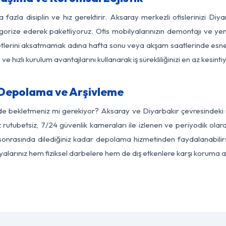
 fazla disiplin ve hız gerektirir. Aksaray merkezli ofislerinizi Diy
egorize ederek paketliyoruz. Ofis mobilyalarınızın demontajı ve yeni
aaliyetlerini aksatmamak adına hafta sonu veya akşam saatlerinde e
 ve hızlı kurulum avantajlarını kullanarak iş sürekliliğinizi en az kesi
 Depolama ve Arşivleme
de bekletmeniz mi gerekiyor? Aksaray ve Diyarbakır çevresindeki m
z rutubetsiz, 7/24 güvenlik kameraları ile izlenen ve periyodik olar
sonrasında dilediğiniz kadar depolama hizmetinden faydalanabilirs
eşyalarınız hem fiziksel darbelere hem de dış etkenlere karşı koruma al