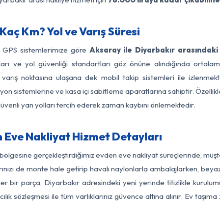
Kaç Km? Yol ve Varış Süresi
e GPS sistemlerimize göre
Aksaray ile Diyarbakır arasındaki
ırları ve yol güvenliği standartları göz önüne alındığında ort
varış noktasına ulaşana dek mobil takip sistemleri ile izlenmekte
yon sistemlerine ve kasa içi sabitleme aparatlarına sahiptir. Özellikl
üvenli yan yolları tercih ederek zaman kaybını önlemektedir.
 Eve Nakliyat Hizmet Detayları
 bölgesine gerçekleştirdiğimiz evden eve nakliyat süreçlerinde, müş
ızı de monte hale getirip havalı naylonlarla ambalajlarken, beyaz eşy
 bir parça, Diyarbakır adresindeki yeni yerinde titizlikle kurulum
ılık sözleşmesi ile tüm varlıklarınız güvence altına alınır. Ev taşım