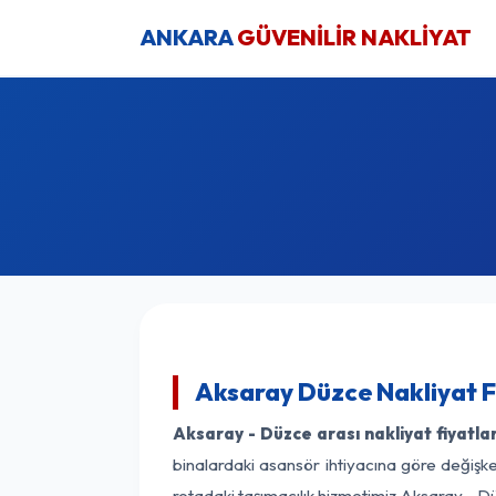
ANKARA
GÜVENİLİR NAKLİYAT
Aksaray Düzce Nakliyat F
Aksaray - Düzce arası nakliyat fiyatlar
binalardaki asansör ihtiyacına göre değişken
rotadaki taşımacılık hizmetimiz Aksaray - Dü