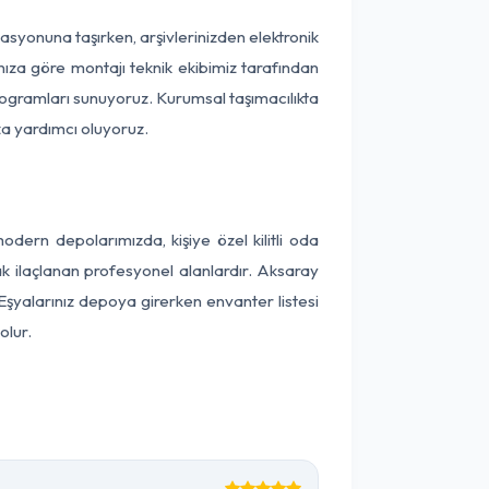
okasyonuna taşırken, arşivlerinizden elektronik
nıza göre montajı teknik ekibimiz tarafından
programları sunuyoruz. Kurumsal taşımacılıkta
ıza yardımcı oluyoruz.
ern depolarımızda, kişiye özel kilitli oda
ak ilaçlanan profesyonel alanlardır. Aksaray
şyalarınız depoya girerken envanter listesi
olur.