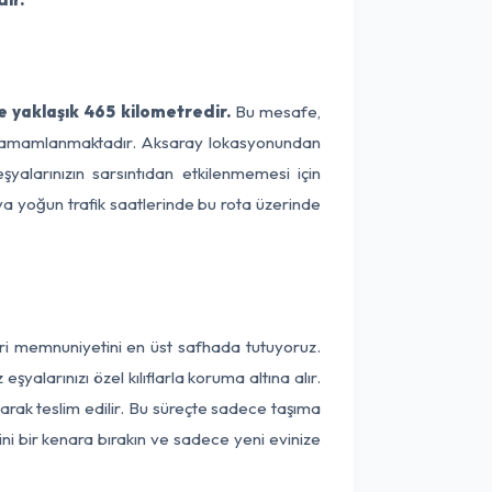
 yaklaşık 465 kilometredir.
Bu mesafe,
ede tamamlanmaktadır. Aksaray lokasyonundan
yalarınızın sarsıntıdan etkilenmemesi için
eya yoğun trafik saatlerinde bu rota üzerinde
eri memnuniyetini en üst safhada tutuyoruz.
alarınızı özel kılıflarla koruma altına alır.
arak teslim edilir. Bu süreçte sadece taşıma
ini bir kenara bırakın ve sadece yeni evinize