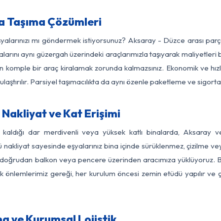
a Taşıma Çözümleri
eşyalarınızı mı göndermek istiyorsunuz? Aksaray - Düzce arası par
larını aynı güzergah üzerindeki araçlarımızla taşıyarak maliyetleri b
için komple bir araç kiralamak zorunda kalmazsınız. Ekonomik ve hız
 ulaştırılır. Parsiyel taşımacılıkta da aynı özenle paketleme ve sigor
Nakliyat ve Kat Erişimi
z kaldığı dar merdivenli veya yüksek katlı binalarda, Aksaray
nakliyat sayesinde eşyalarınız bina içinde sürüklenmez, çizilme veya 
nızı doğrudan balkon veya pencere üzerinden aracımıza yüklüyoruz.
nlik önlemlerimiz gereği, her kurulum öncesi zemin etüdü yapılır ve
a ve Kurumsal Lojistik