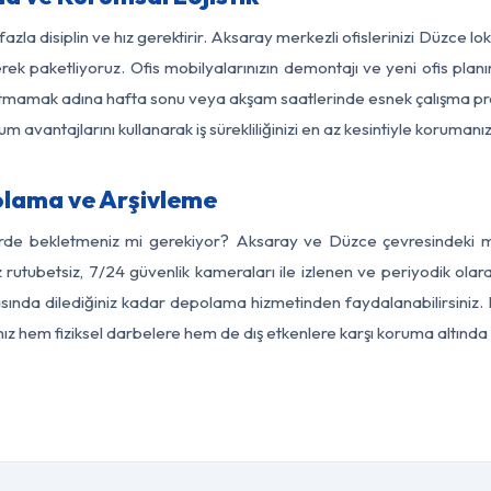
azla disiplin ve hız gerektirir. Aksaray merkezli ofislerinizi Düzce l
rek paketliyoruz. Ofis mobilyalarınızın demontajı ve yeni ofis planı
i aksatmamak adına hafta sonu veya akşam saatlerinde esnek çalışma 
lum avantajlarını kullanarak iş sürekliliğinizi en az kesintiyle koruman
lama ve Arşivleme
erde bekletmeniz mi gerekiyor? Aksaray ve Düzce çevresindeki mod
z rutubetsiz, 7/24 güvenlik kameraları ile izlenen ve periyodik olar
ında dilediğiniz kadar depolama hizmetinden faydalanabilirsiniz. E
nız hem fiziksel darbelere hem de dış etkenlere karşı koruma altında 