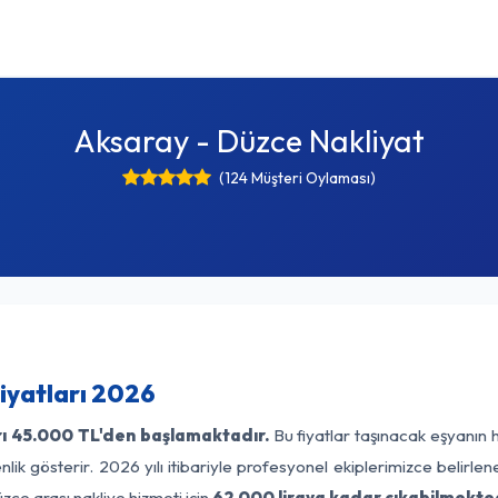
Aksaray - Düzce Nakliyat
(124 Müşteri Oylaması)
iyatları 2026
ı
45.000 TL'den başlamaktadır.
Bu fiyatlar taşınacak eşyanın 
lik gösterir. 2026 yılı itibariyle profesyonel ekiplerimizce belirle
zce arası nakliye hizmeti için
62.000 liraya kadar çıkabilmekted