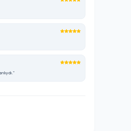
ılıydı."