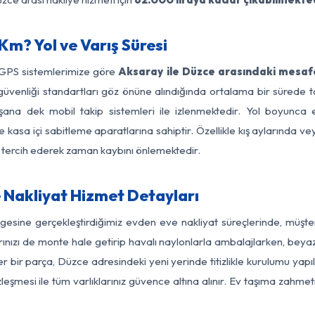
m? Yol ve Varış Süresi
 GPS sistemlerimize göre
Aksaray ile Düzce arasındaki mesafe
 yol güvenliği standartları göz önüne alındığında ortalama bir sür
şana dek mobil takip sistemleri ile izlenmektedir. Yol boyunca eş
 kasa içi sabitleme aparatlarına sahiptir. Özellikle kış aylarında v
ı tercih ederek zaman kaybını önlemektedir.
Nakliyat Hizmet Detayları
gesine gerçekleştirdiğimiz evden eve nakliyat süreçlerinde, müşt
ızı de monte hale getirip havalı naylonlarla ambalajlarken, beyaz eşy
 bir parça, Düzce adresindeki yeni yerinde titizlikle kurulumu yapıl
zleşmesi ile tüm varlıklarınız güvence altına alınır. Ev taşıma zahmet