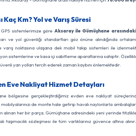
Kaç Km? Yol ve Varış Süresi
e GPS sistemlerimize göre
Aksaray ile Gümüşhane arasındaki 
ırları ve yol güvenliği standartları göz önüne alındığında ort
arış noktasına ulaşana dek mobil takip sistemleri ile izlenmekte
yon sistemlerine ve kasa içi sabitleme aparatlarına sahiptir. Özellikl
üvenli yan yolları tercih ederek zaman kaybını önlemektedir.
 Eve Nakliyat Hizmet Detayları
ne bölgesine gerçekleştirdiğimiz evden eve nakliyat süreçleri
obilyalarınızı de monte hale getirip havalı naylonlarla ambalajlark
n alınan her bir parça, Gümüşhane adresindeki yeni yerinde titizlikle
 taşımacılık sözleşmesi ile tüm varlıklarınız güvence altına alını