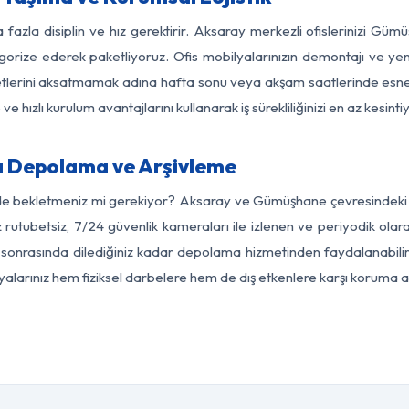
 fazla disiplin ve hız gerektirir. Aksaray merkezli ofislerinizi Gü
egorize ederek paketliyoruz. Ofis mobilyalarınızın demontajı ve yeni
aaliyetlerini aksatmamak adına hafta sonu veya akşam saatlerinde e
 ve hızlı kurulum avantajlarını kullanarak iş sürekliliğinizi en az kesi
 Depolama ve Arşivleme
rde bekletmeniz mi gerekiyor? Aksaray ve Gümüşhane çevresindeki mo
z rutubetsiz, 7/24 güvenlik kameraları ile izlenen ve periyodik olar
onrasında dilediğiniz kadar depolama hizmetinden faydalanabilirs
eşyalarınız hem fiziksel darbelere hem de dış etkenlere karşı koruma al