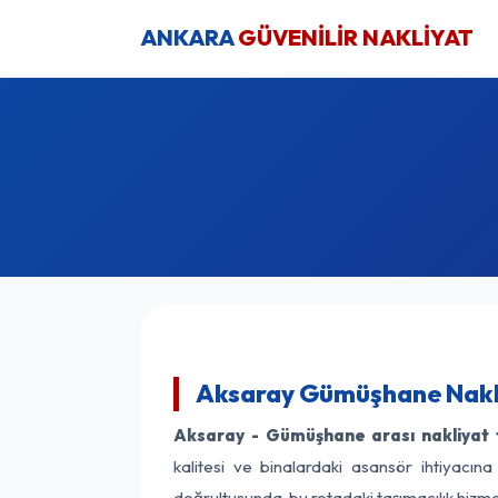
ANKARA
GÜVENİLİR NAKLİYAT
Aksaray Gümüşhane Nakli
Aksaray - Gümüşhane arası nakliyat f
kalitesi ve binalardaki asansör ihtiyacına
doğrultusunda, bu rotadaki taşımacılık hizm