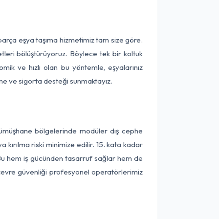
parça eşya taşıma hizmetimiz tam size göre.
tleri bölüştürüyoruz. Böylece tek bir koltuk
omik ve hızlı olan bu yöntemle, eşyalarınız
leme ve sigorta desteği sunmaktayız.
 Gümüşhane bölgelerinde modüler dış cephe
kırılma riski minimize edilir. 15. kata kadar
 Bu hem iş gücünden tasarruf sağlar hem de
 çevre güvenliği profesyonel operatörlerimiz