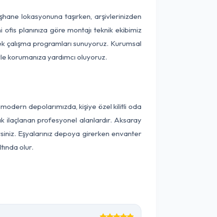
müşhane lokasyonuna taşırken, arşivlerinizden
 ofis planınıza göre montajı teknik ekibimiz
snek çalışma programları sunuyoruz. Kurumsal
ntiyle korumanıza yardımcı oluyoruz.
dern depolarımızda, kişiye özel kilitli oda
ak ilaçlanan profesyonel alanlardır. Aksaray
iniz. Eşyalarınız depoya girerken envanter
tında olur.