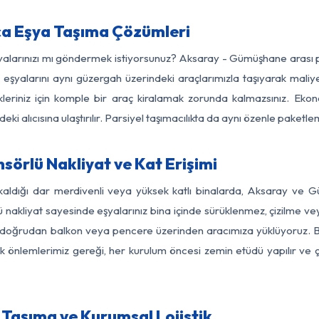
a Eşya Taşıma Çözümleri
eşyalarınızı mı göndermek istiyorsunuz? Aksaray - Gümüşhane arası 
eşyalarını aynı güzergah üzerindeki araçlarımızla taşıyarak maliye
kleriniz için komple bir araç kiralamak zorunda kalmazsınız. Ekon
ki alıcısına ulaştırılır. Parsiyel taşımacılıkta da aynı özenle paket
rlü Nakliyat ve Kat Erişimi
 kaldığı dar merdivenli veya yüksek katlı binalarda, Aksaray ve
nakliyat sayesinde eşyalarınız bina içinde sürüklenmez, çizilme veya 
nızı doğrudan balkon veya pencere üzerinden aracımıza yüklüyoruz.
nlik önlemlerimiz gereği, her kurulum öncesi zemin etüdü yapılır ve
Taşıma ve Kurumsal Lojistik