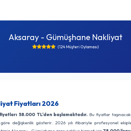
Aksaray - Gümüşhane Nakliyat
(124 Müşteri Oylaması)
yat Fiyatları 2026
iyatları
58.000 TL'den başlamaktadır.
Bu fiyatlar taşınaca
 göre değişkenlik gösterir. 2026 yılı itibariyle profesyonel ekipl
etimiz Aksaray - Gümüşhane arası nakliye hizmeti için
78.000 liray