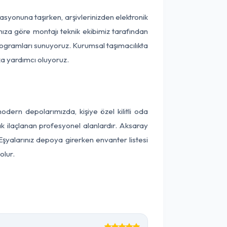
okasyonuna taşırken, arşivlerinizden elektronik
nıza göre montajı teknik ekibimiz tarafından
programları sunuyoruz. Kurumsal taşımacılıkta
ıza yardımcı oluyoruz.
ern depolarımızda, kişiye özel kilitli oda
ak ilaçlanan profesyonel alanlardır. Aksaray
şyalarınız depoya girerken envanter listesi
olur.