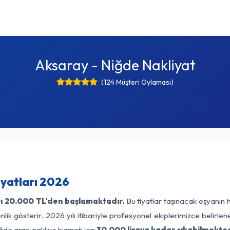
Aksaray - Niğde Nakliyat
(124 Müşteri Oylaması)
iyatları 2026
ı
20.000 TL'den başlamaktadır.
Bu fiyatlar taşınacak eşyanın 
lik gösterir. 2026 yılı itibariyle profesyonel ekiplerimizce belirle
de arası nakliye hizmeti için
30.000 liraya kadar çıkabilmekted