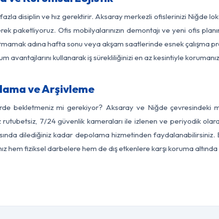
azla disiplin ve hız gerektirir. Aksaray merkezli ofislerinizi Niğde l
rek paketliyoruz. Ofis mobilyalarınızın demontajı ve yeni ofis planı
i aksatmamak adına hafta sonu veya akşam saatlerinde esnek çalışma 
lum avantajlarını kullanarak iş sürekliliğinizi en az kesintiyle koruman
lama ve Arşivleme
erde bekletmeniz mi gerekiyor? Aksaray ve Niğde çevresindeki mod
z rutubetsiz, 7/24 güvenlik kameraları ile izlenen ve periyodik olar
ında dilediğiniz kadar depolama hizmetinden faydalanabilirsiniz. E
nız hem fiziksel darbelere hem de dış etkenlere karşı koruma altında 