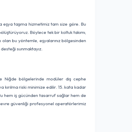
ça eşya taşıma hizmetimiz tam size göre. Bu
ölüştürüyoruz. Böylece tek bir koltuk takımı,
lı olan bu yöntemle, eşyalarınız bölgesinden
ta desteği sunmaktayız.
 ve Niğde bölgelerinde modüler dış cephe
kırılma riski minimize edilir. 15. kata kadar
 Bu hem iş gücünden tasarruf sağlar hem de
 çevre güvenliği profesyonel operatörlerimiz