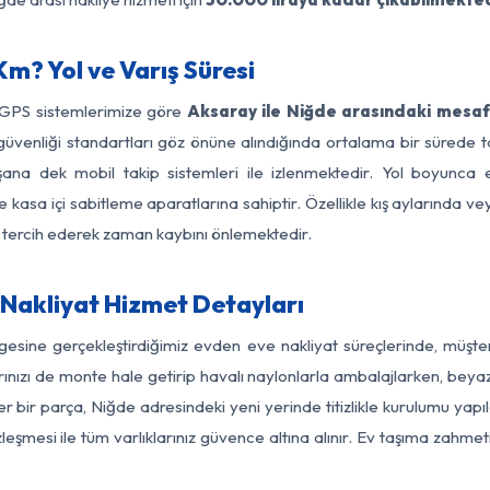
m? Yol ve Varış Süresi
 GPS sistemlerimize göre
Aksaray ile Niğde arasındaki mesafe
 yol güvenliği standartları göz önüne alındığında ortalama bir sür
şana dek mobil takip sistemleri ile izlenmektedir. Yol boyunca eş
 kasa içi sabitleme aparatlarına sahiptir. Özellikle kış aylarında v
ı tercih ederek zaman kaybını önlemektedir.
Nakliyat Hizmet Detayları
gesine gerçekleştirdiğimiz evden eve nakliyat süreçlerinde, müşt
ızı de monte hale getirip havalı naylonlarla ambalajlarken, beyaz eşy
 bir parça, Niğde adresindeki yeni yerinde titizlikle kurulumu yapıl
zleşmesi ile tüm varlıklarınız güvence altına alınır. Ev taşıma zahmet