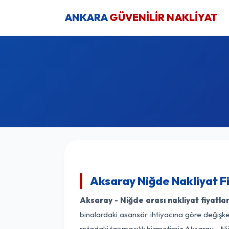
ANKARA
GÜVENİLİR NAKLİYAT
Aksaray Niğde Nakliyat F
Aksaray - Niğde arası nakliyat fiyatlar
binalardaki asansör ihtiyacına göre değişken
rotadaki taşımacılık hizmetimiz Aksaray - Niğ