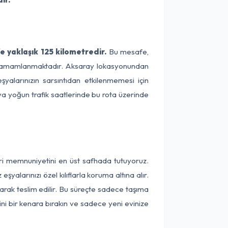
 yaklaşık 125 kilometredir.
Bu mesafe,
ede tamamlanmaktadır. Aksaray lokasyonundan
yalarınızın sarsıntıdan etkilenmemesi için
eya yoğun trafik saatlerinde bu rota üzerinde
eri memnuniyetini en üst safhada tutuyoruz.
alarınızı özel kılıflarla koruma altına alır.
arak teslim edilir. Bu süreçte sadece taşıma
ini bir kenara bırakın ve sadece yeni evinize