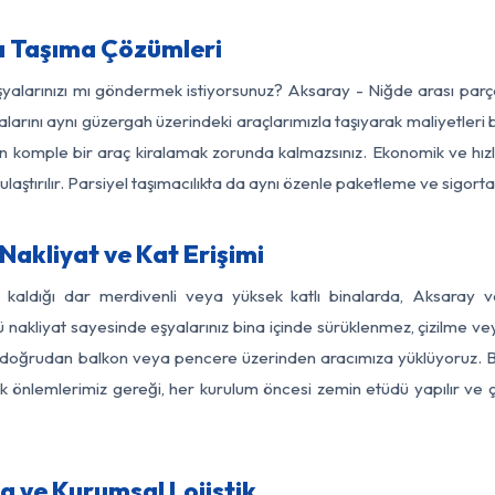
a Taşıma Çözümleri
eşyalarınızı mı göndermek istiyorsunuz? Aksaray - Niğde arası par
larını aynı güzergah üzerindeki araçlarımızla taşıyarak maliyetleri b
için komple bir araç kiralamak zorunda kalmazsınız. Ekonomik ve hız
 ulaştırılır. Parsiyel taşımacılıkta da aynı özenle paketleme ve sigor
akliyat ve Kat Erişimi
z kaldığı dar merdivenli veya yüksek katlı binalarda, Aksaray
nakliyat sayesinde eşyalarınız bina içinde sürüklenmez, çizilme veya 
nızı doğrudan balkon veya pencere üzerinden aracımıza yüklüyoruz.
nlik önlemlerimiz gereği, her kurulum öncesi zemin etüdü yapılır ve
a ve Kurumsal Lojistik