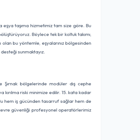
ça eşya taşıma hizmetimiz tam size göre. Bu
ölüştürüyoruz. Böylece tek bir koltuk takımı,
lı olan bu yöntemle, eşyalarınız bölgesinden
ta desteği sunmaktayız.
ve Şırnak bölgelerinde modüler dış cephe
kırılma riski minimize edilir. 15. kata kadar
 Bu hem iş gücünden tasarruf sağlar hem de
 çevre güvenliği profesyonel operatörlerimiz