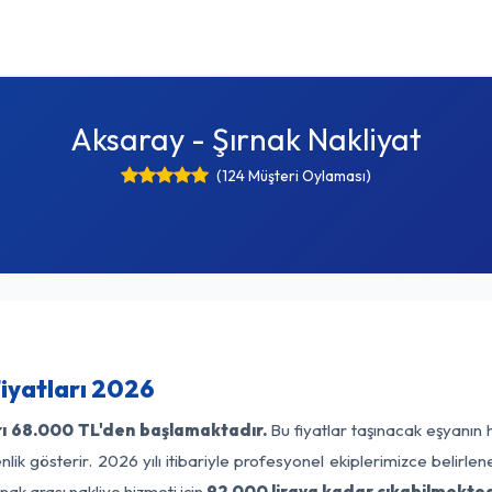
Aksaray - Şırnak Nakliyat
(124 Müşteri Oylaması)
iyatları 2026
ı
68.000 TL'den başlamaktadır.
Bu fiyatlar taşınacak eşyanın 
lik gösterir. 2026 yılı itibariyle profesyonel ekiplerimizce belirle
nak arası nakliye hizmeti için
92.000 liraya kadar çıkabilmekted