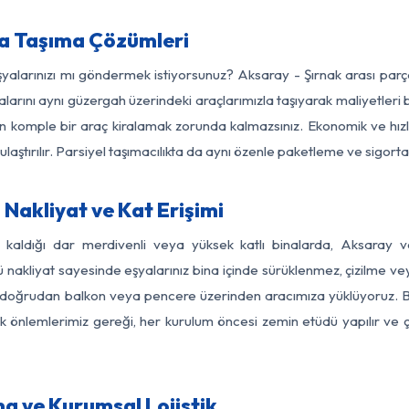
ya Taşıma Çözümleri
eşyalarınızı mı göndermek istiyorsunuz? Aksaray - Şırnak arası par
larını aynı güzergah üzerindeki araçlarımızla taşıyarak maliyetleri b
için komple bir araç kiralamak zorunda kalmazsınız. Ekonomik ve hız
 ulaştırılır. Parsiyel taşımacılıkta da aynı özenle paketleme ve sigor
Nakliyat ve Kat Erişimi
z kaldığı dar merdivenli veya yüksek katlı binalarda, Aksaray 
nakliyat sayesinde eşyalarınız bina içinde sürüklenmez, çizilme veya 
nızı doğrudan balkon veya pencere üzerinden aracımıza yüklüyoruz.
nlik önlemlerimiz gereği, her kurulum öncesi zemin etüdü yapılır ve
a ve Kurumsal Lojistik