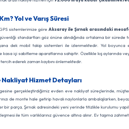
Km? Yol ve Varış Süresi
 GPS sistemlerimize göre
Aksaray ile Şırnak arasındaki mesafe
 yol güvenliği standartları göz önüne alındığında ortalama bir sür
şana dek mobil takip sistemleri ile izlenmektedir. Yol boyunca e
 kasa içi sabitleme aparatlarına sahiptir. Özellikle kış aylarında v
ı tercih ederek zaman kaybını önlemektedir.
 Nakliyat Hizmet Detayları
lgesine gerçekleştirdiğimiz evden eve nakliyat süreçlerinde, müşt
ızı de monte hale getirip havalı naylonlarla ambalajlarken, beyaz eşy
bir parça, Şırnak adresindeki yeni yerinde titizlikle kurulumu yapı
zleşmesi ile tüm varlıklarınız güvence altına alınır. Ev taşıma zahmet