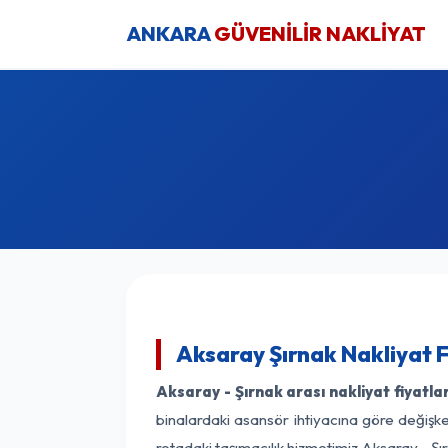
ANKARA
GÜVENİLİR NAKLİYAT
Aksaray Şırnak Nakliyat F
Aksaray - Şırnak arası nakliyat fiyatlar
binalardaki asansör ihtiyacına göre değişken
rotadaki taşımacılık hizmetimiz Aksaray - Şır