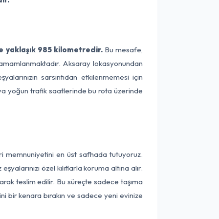
 yaklaşık 985 kilometredir.
Bu mesafe,
ede tamamlanmaktadır. Aksaray lokasyonundan
şyalarınızın sarsıntıdan etkilenmemesi için
eya yoğun trafik saatlerinde bu rota üzerinde
eri memnuniyetini en üst safhada tutuyoruz.
alarınızı özel kılıflarla koruma altına alır.
larak teslim edilir. Bu süreçte sadece taşıma
ini bir kenara bırakın ve sadece yeni evinize