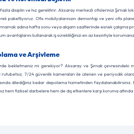
azla disiplin ve hız gerektirir. Aksaray merkezli ofislerinizi Şırnak l
rek paketliyoruz. Ofis mobilyalarınızın demontajı ve yeni ofis planı
i aksatmamak adına hafta sonu veya akşam saatlerinde esnek çalışma 
lum avantajlarını kullanarak iş sürekliliğinizi en az kesintiyle koruman
olama ve Arşivleme
erde bekletmeniz mi gerekiyor? Aksaray ve Şırnak çevresindeki mod
z rutubetsiz, 7/24 güvenlik kameraları ile izlenen ve periyodik olar
ında dilediğiniz kadar depolama hizmetinden faydalanabilirsiniz. 
nız hem fiziksel darbelere hem de dış etkenlere karşı koruma altında 