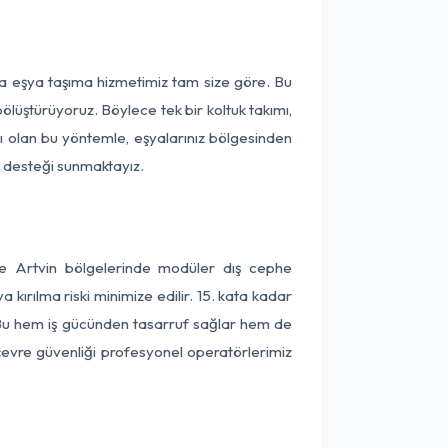
ça eşya taşıma hizmetimiz tam size göre. Bu
ölüştürüyoruz. Böylece tek bir koltuk takımı,
lı olan bu yöntemle, eşyalarınız bölgesinden
ta desteği sunmaktayız.
ve Artvin bölgelerinde modüler dış cephe
kırılma riski minimize edilir. 15. kata kadar
 Bu hem iş gücünden tasarruf sağlar hem de
 çevre güvenliği profesyonel operatörlerimiz