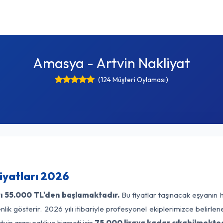
Amasya - Artvin Nakliyat
(124 Müşteri Oylaması)
iyatları 2026
ı
55.000 TL'den başlamaktadır.
Bu fiyatlar taşınacak eşyanın 
lik gösterir. 2026 yılı itibariyle profesyonel ekiplerimizce belirle
vin arası nakliye hizmeti için
75.000 liraya kadar çıkabilmekted