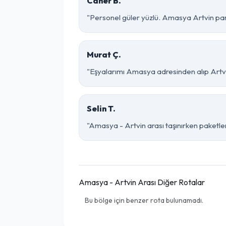
Caner B.
"Personel güler yüzlü. Amasya Artvin parça
Murat Ç.
"Eşyalarımı Amasya adresinden alıp Artvin
Selin T.
"Amasya - Artvin arası taşınırken paketleme
Amasya - Artvin Arası Diğer Rotalar
Bu bölge için benzer rota bulunamadı.