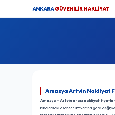
ANKARA
GÜVENİLİR NAKLİYAT
Amasya Artvin Nakliyat F
Amasya - Artvin arası nakliyat fiyatlar
binalardaki asansör ihtiyacına göre değişken
rotadaki taşımacılık hizmetimiz Amasya - Art