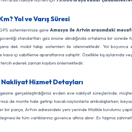
m? Yol ve Varış Süresi
 GPS sistemlerimize göre
Amasya ile Artvin arasındaki mesafe
 yol güvenliği standartları göz önüne alındığında ortalama bir sü
şana dek mobil takip sistemleri ile izlenmektedir. Yol boyunca e
 kasa içi sabitleme aparatlarına sahiptir. Özellikle kış aylarında v
ı tercih ederek zaman kaybını önlemektedir.
Nakliyat Hizmet Detayları
gesine gerçekleştirdiğimiz evden eve nakliyat süreçlerinde, müşt
ızı de monte hale getirip havalı naylonlarla ambalajlarken, beyaz eşy
bir parça, Artvin adresindeki yeni yerinde titizlikle kurulumu yapıl
zleşmesi ile tüm varlıklarınız güvence altına alınır. Ev taşıma zahmet