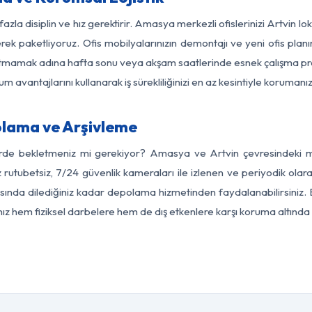
azla disiplin ve hız gerektirir. Amasya merkezli ofislerinizi Artvin l
rek paketliyoruz. Ofis mobilyalarınızın demontajı ve yeni ofis planı
i aksatmamak adına hafta sonu veya akşam saatlerinde esnek çalışma 
lum avantajlarını kullanarak iş sürekliliğinizi en az kesintiyle koruman
lama ve Arşivleme
erde bekletmeniz mi gerekiyor? Amasya ve Artvin çevresindeki mod
z rutubetsiz, 7/24 güvenlik kameraları ile izlenen ve periyodik ola
ında dilediğiniz kadar depolama hizmetinden faydalanabilirsiniz. 
nız hem fiziksel darbelere hem de dış etkenlere karşı koruma altında 