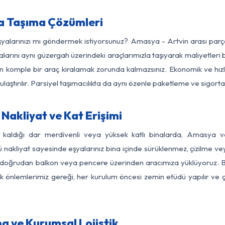
a Taşıma Çözümleri
eşyalarınızı mı göndermek istiyorsunuz? Amasya - Artvin arası par
larını aynı güzergah üzerindeki araçlarımızla taşıyarak maliyetleri b
için komple bir araç kiralamak zorunda kalmazsınız. Ekonomik ve hız
 ulaştırılır. Parsiyel taşımacılıkta da aynı özenle paketleme ve sigor
Nakliyat ve Kat Erişimi
z kaldığı dar merdivenli veya yüksek katlı binalarda, Amasya 
nakliyat sayesinde eşyalarınız bina içinde sürüklenmez, çizilme veya 
nızı doğrudan balkon veya pencere üzerinden aracımıza yüklüyoruz.
nlik önlemlerimiz gereği, her kurulum öncesi zemin etüdü yapılır ve
a ve Kurumsal Lojistik