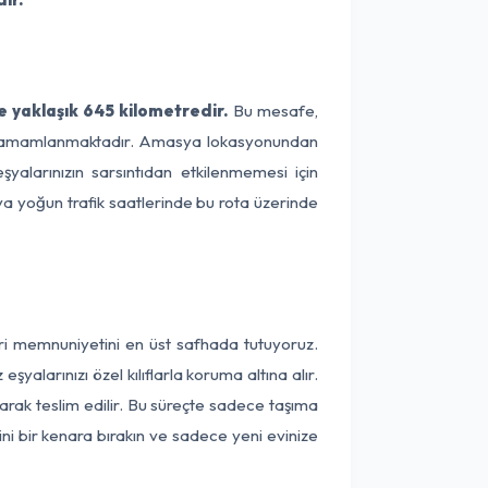
 yaklaşık 645 kilometredir.
Bu mesafe,
rede tamamlanmaktadır. Amasya lokasyonundan
şyalarınızın sarsıntıdan etkilenmemesi için
eya yoğun trafik saatlerinde bu rota üzerinde
eri memnuniyetini en üst safhada tutuyoruz.
alarınızı özel kılıflarla koruma altına alır.
arak teslim edilir. Bu süreçte sadece taşıma
ini bir kenara bırakın ve sadece yeni evinize