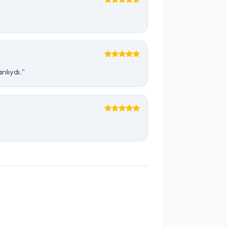
ılıydı."