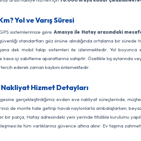
m? Yol ve Varış Süresi
 GPS sistemlerimize göre
Amasya ile Hatay arasındaki mesafe
 yol güvenliği standartları göz önüne alındığında ortalama bir sü
şana dek mobil takip sistemleri ile izlenmektedir. Yol boyunca eş
 kasa içi sabitleme aparatlarına sahiptir. Özellikle kış aylarında v
ı tercih ederek zaman kaybını önlemektedir.
Nakliyat Hizmet Detayları
gesine gerçekleştirdiğimiz evden eve nakliyat süreçlerinde, müşte
ızı de monte hale getirip havalı naylonlarla ambalajlarken, beyaz eşy
bir parça, Hatay adresindeki yeni yerinde titizlikle kurulumu yapıl
zleşmesi ile tüm varlıklarınız güvence altına alınır. Ev taşıma zahmet