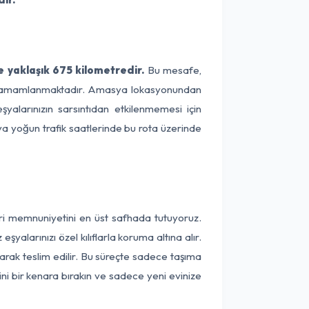
 yaklaşık 675 kilometredir.
Bu mesafe,
rede tamamlanmaktadır. Amasya lokasyonundan
yalarınızın sarsıntıdan etkilenmemesi için
eya yoğun trafik saatlerinde bu rota üzerinde
ri memnuniyetini en üst safhada tutuyoruz.
alarınızı özel kılıflarla koruma altına alır.
arak teslim edilir. Bu süreçte sadece taşıma
ini bir kenara bırakın ve sadece yeni evinize