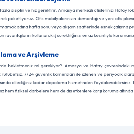
fazla disiplin ve hız gerektirir. Amasya merkezli ofislerinizi Hatay lo
rek paketliyoruz. Ofis mobilyalarınızın demontajı ve yeni ofis planı
i aksatmamak adına hafta sonu veya akşam saatlerinde esnek çalışma 
lum avantajlarını kullanarak iş sürekliliğinizi en az kesintiyle koruman
lama ve Arşivleme
erde bekletmeniz mi gerekiyor? Amasya ve Hatay çevresindeki mod
z rutubetsiz, 7/24 güvenlik kameraları ile izlenen ve periyodik ola
ında dilediğiniz kadar depolama hizmetinden faydalanabilirsiniz. E
nız hem fiziksel darbelere hem de dış etkenlere karşı koruma altında 