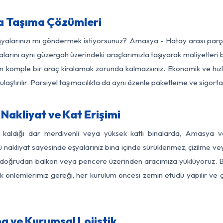
a Taşıma Çözümleri
eşyalarınızı mı göndermek istiyorsunuz? Amasya - Hatay arası par
larını aynı güzergah üzerindeki araçlarımızla taşıyarak maliyetleri b
için komple bir araç kiralamak zorunda kalmazsınız. Ekonomik ve hız
 ulaştırılır. Parsiyel taşımacılıkta da aynı özenle paketleme ve sigor
akliyat ve Kat Erişimi
z kaldığı dar merdivenli veya yüksek katlı binalarda, Amasya
nakliyat sayesinde eşyalarınız bina içinde sürüklenmez, çizilme veya 
nızı doğrudan balkon veya pencere üzerinden aracımıza yüklüyoruz.
nlik önlemlerimiz gereği, her kurulum öncesi zemin etüdü yapılır ve
 ve Kurumsal Lojistik