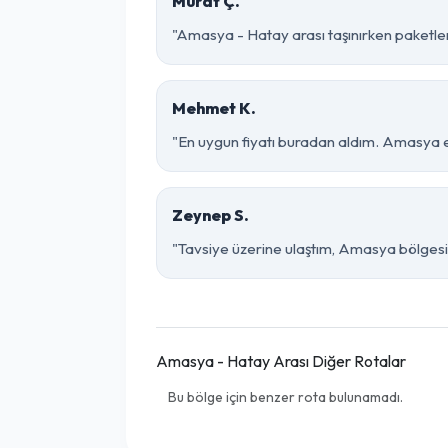
Murat Ç.
"Amasya - Hatay arası taşınırken paketleme
Mehmet K.
"En uygun fiyatı buradan aldım. Amasya e
Zeynep S.
"Tavsiye üzerine ulaştım, Amasya bölgesinde 
Amasya - Hatay Arası Diğer Rotalar
Bu bölge için benzer rota bulunamadı.