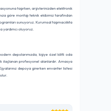
kasyonuna taşırken, arşivlerinizden elektronik
nıza göre montajı teknik ekibimiz tarafından
programları sunuyoruz. Kurumsal taşımacılıkta
ıza yardımcı oluyoruz.
ern depolarımızda, kişiye özel kilitli oda
rak ilaçlanan profesyonel alanlardır. Amasya
şyalarınız depoya girerken envanter listesi
olur.