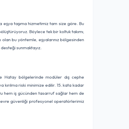
ça eşya taşıma hizmetimiz tam size göre. Bu
ölüştürüyoruz. Böylece tek bir koltuk takımı,
lı olan bu yöntemle, eşyalarınız bölgesinden
ta desteği sunmaktayız.
 ve Hatay bölgelerinde modüler dış cephe
kırılma riski minimize edilir. 15. kata kadar
 Bu hem iş gücünden tasarruf sağlar hem de
 çevre güvenliği profesyonel operatörlerimiz