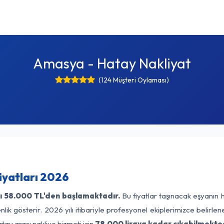
Amasya - Hatay Nakliyat
(124 Müşteri Oylaması)
iyatları 2026
ı
58.000 TL'den başlamaktadır.
Bu fiyatlar taşınacak eşyanın 
lik gösterir. 2026 yılı itibariyle profesyonel ekiplerimizce belirle
ay arası nakliye hizmeti için
78.000 liraya kadar çıkabilmekted