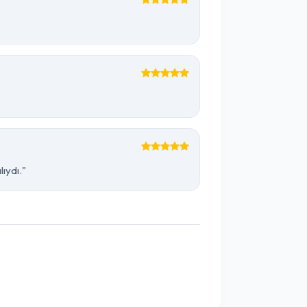
ıydı."