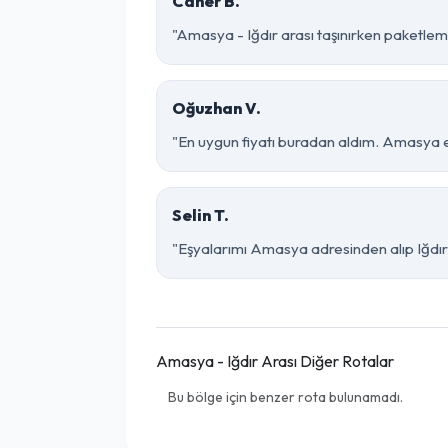
Caner B.
"Amasya - Iğdır arası taşınırken paketleme 
Oğuzhan V.
"En uygun fiyatı buradan aldım. Amasya ek
Selin T.
"Eşyalarımı Amasya adresinden alıp Iğdır 
Amasya - Iğdır Arası Diğer Rotalar
Bu bölge için benzer rota bulunamadı.