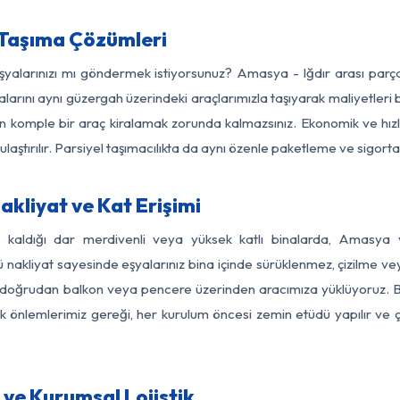
 Taşıma Çözümleri
eşyalarınızı mı göndermek istiyorsunuz? Amasya - Iğdır arası par
larını aynı güzergah üzerindeki araçlarımızla taşıyarak maliyetleri b
için komple bir araç kiralamak zorunda kalmazsınız. Ekonomik ve hız
 ulaştırılır. Parsiyel taşımacılıkta da aynı özenle paketleme ve sigor
kliyat ve Kat Erişimi
z kaldığı dar merdivenli veya yüksek katlı binalarda, Amasya
nakliyat sayesinde eşyalarınız bina içinde sürüklenmez, çizilme veya 
nızı doğrudan balkon veya pencere üzerinden aracımıza yüklüyoruz.
nlik önlemlerimiz gereği, her kurulum öncesi zemin etüdü yapılır ve
 ve Kurumsal Lojistik