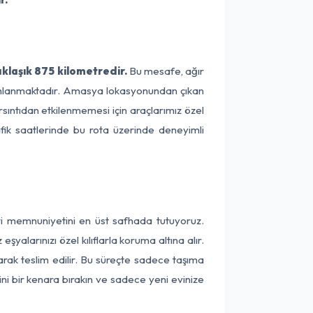
klaşık 875 kilometredir.
Bu mesafe, ağır
amamlanmaktadır. Amasya lokasyonundan çıkan
rsıntıdan etkilenmemesi için araçlarımız özel
afik saatlerinde bu rota üzerinde deneyimli
ri memnuniyetini en üst safhada tutuyoruz.
alarınızı özel kılıflarla koruma altına alır.
arak teslim edilir. Bu süreçte sadece taşıma
ini bir kenara bırakın ve sadece yeni evinize