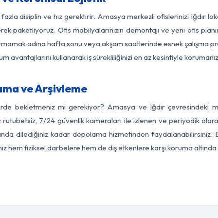
fazla disiplin ve hız gerektirir. Amasya merkezli ofislerinizi Iğdır lo
rek paketliyoruz. Ofis mobilyalarınızın demontajı ve yeni ofis planı
i aksatmamak adına hafta sonu veya akşam saatlerinde esnek çalışma 
lum avantajlarını kullanarak iş sürekliliğinizi en az kesintiyle koruman
ama ve Arşivleme
erde bekletmeniz mi gerekiyor? Amasya ve Iğdır çevresindeki mod
z rutubetsiz, 7/24 güvenlik kameraları ile izlenen ve periyodik ola
ında dilediğiniz kadar depolama hizmetinden faydalanabilirsiniz. E
nız hem fiziksel darbelere hem de dış etkenlere karşı koruma altında 