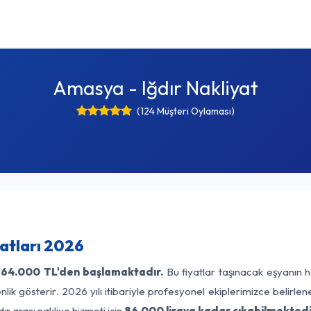
Amasya - Iğdır Nakliyat
(124 Müşteri Oylaması)
yatları 2026
64.000 TL'den başlamaktadır.
Bu fiyatlar taşınacak eşyanın h
lik gösterir. 2026 yılı itibariyle profesyonel ekiplerimizce belirle
r arası nakliye hizmeti için
86.000 liraya kadar çıkabilmektedi