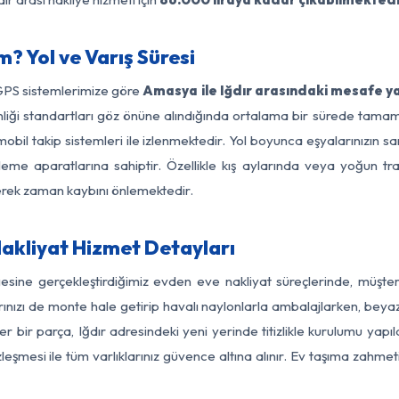
? Yol ve Varış Süresi
 GPS sistemlerimize göre
Amasya ile Iğdır arasındaki mesafe ya
güvenliği standartları göz önüne alındığında ortalama bir sürede t
mobil takip sistemleri ile izlenmektedir. Yol boyunca eşyalarınızın sa
leme aparatlarına sahiptir. Özellikle kış aylarında veya yoğun tr
derek zaman kaybını önlemektedir.
akliyat Hizmet Detayları
gesine gerçekleştirdiğimiz evden eve nakliyat süreçlerinde, müşte
ızı de monte hale getirip havalı naylonlarla ambalajlarken, beyaz eşy
bir parça, Iğdır adresindeki yeni yerinde titizlikle kurulumu yapıl
zleşmesi ile tüm varlıklarınız güvence altına alınır. Ev taşıma zahmet