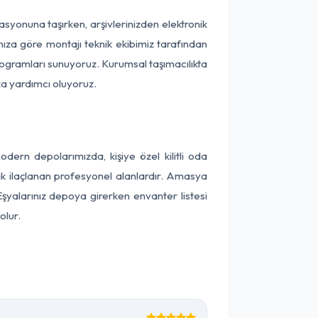
kasyonuna taşırken, arşivlerinizden elektronik
nıza göre montajı teknik ekibimiz tarafından
programları sunuyoruz. Kurumsal taşımacılıkta
ıza yardımcı oluyoruz.
ern depolarımızda, kişiye özel kilitli oda
rak ilaçlanan profesyonel alanlardır. Amasya
şyalarınız depoya girerken envanter listesi
olur.