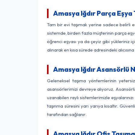
Amasya Iğdır Parça Eşya
Tam bir evi taşımak yerine sadece belirli 
sistemde, birden fazla müşterinin parça eşya
öğrenci eşyası ya da çeyiz gibi yükleriniz 
alınarak en kısa sürede adresindeki alıcısına
Amasya Iğdır Asansörlü Na
Geleneksel taşıma yöntemlerinin yetersi
asansörlerimizi devreye alıyoruz. Asansörlü 
uzanabilen raylı sistemlerimizle eşyaları
taşınma süresini yarı yarıya kısaltır. Güve
tarafından sağlanır.
Amasya Iğdır Ofis Taşıma