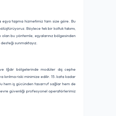
ça eşya taşıma hizmetimiz tam size göre. Bu
ölüştürüyoruz. Böylece tek bir koltuk takımı,
lı olan bu yöntemle, eşyalarınız bölgesinden
ta desteği sunmaktayız.
 ve Iğdır bölgelerinde modüler dış cephe
kırılma riski minimize edilir. 15. kata kadar
 Bu hem iş gücünden tasarruf sağlar hem de
 çevre güvenliği profesyonel operatörlerimiz