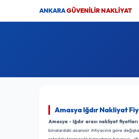
ANKARA
GÜVENİLİR NAKLİYAT
Amasya Iğdır Nakliyat Fi
Amasya - Iğdır arası nakliyat fiyatları
binalardaki asansör ihtiyacına göre değişken
rotadaki taşımacılık hizmetimiz Amasya - Iğdı