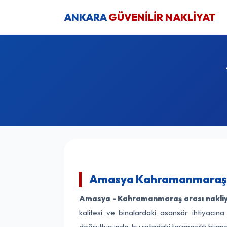
ANKARA
GÜVENİLİR NAKLİYAT
Amasya Kahramanmaraş N
Amasya - Kahramanmaraş arası nakliya
kalitesi ve binalardaki asansör ihtiyacına
doğrultusunda, bu rotadaki taşımacılık hiz