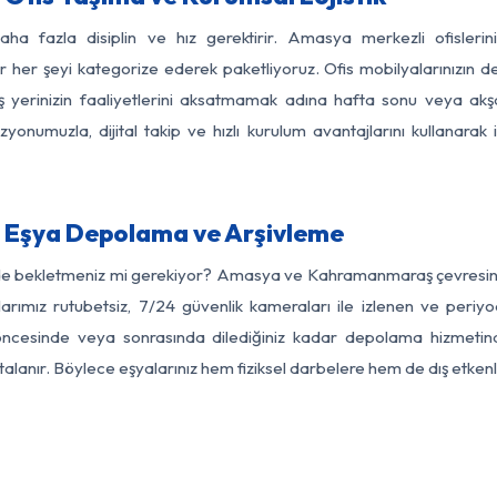
daha fazla disiplin ve hız gerektirir. Amasya merkezli ofisler
dar her şeyi kategorize ederek paketliyoruz. Ofis mobilyalarınızın d
r. İş yerinizin faaliyetlerini aksatmamak adına hafta sonu veya 
onumuzla, dijital takip ve hızlı kurulum avantajlarını kullanarak iş
Eşya Depolama ve Arşivleme
rde bekletmeniz mi gerekiyor? Amasya ve Kahramanmaraş çevresindek
arımız rutubetsiz, 7/24 güvenlik kameraları ile izlenen ve periyod
esinde veya sonrasında dilediğiniz kadar depolama hizmetinden
rtalanır. Böylece eşyalarınız hem fiziksel darbelere hem de dış etkenl