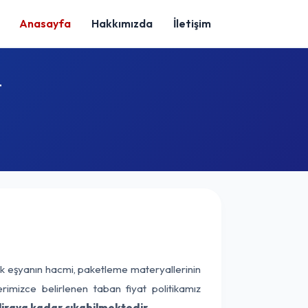
Anasayfa
Hakkımızda
İletişim
t
ak eşyanın hacmi, paketleme materyallerinin
erimizce belirlenen taban fiyat politikamız
iraya kadar çıkabilmektedir.