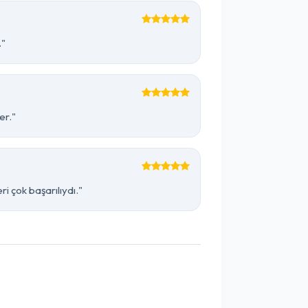
."
er."
 çok başarılıydı."