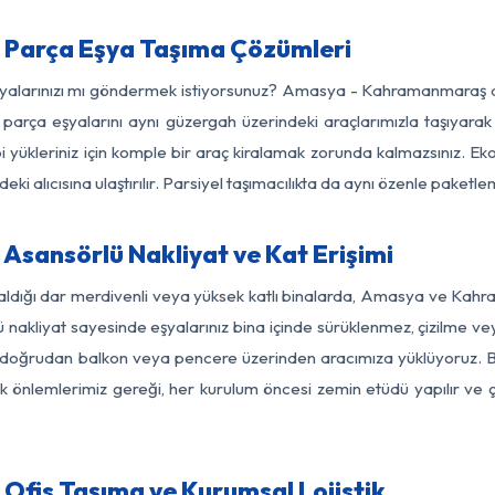
arça Eşya Taşıma Çözümleri
 eşyalarınızı mı göndermek istiyorsunuz? Amasya - Kahramanmaraş a
parça eşyalarını aynı güzergah üzerindeki araçlarımızla taşıyarak
bi yükleriniz için komple bir araç kiralamak zorunda kalmazsınız. Ek
ki alıcısına ulaştırılır. Parsiyel taşımacılıkta da aynı özenle paket
ansörlü Nakliyat ve Kat Erişimi
kaldığı dar merdivenli veya yüksek katlı binalarda, Amasya ve Ka
nakliyat sayesinde eşyalarınız bina içinde sürüklenmez, çizilme veya 
nızı doğrudan balkon veya pencere üzerinden aracımıza yüklüyoruz.
nlik önlemlerimiz gereği, her kurulum öncesi zemin etüdü yapılır ve
is Taşıma ve Kurumsal Lojistik