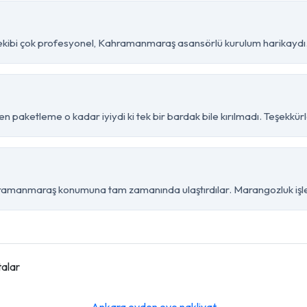
ekibi çok profesyonel, Kahramanmaraş asansörlü kurulum harikaydı
paketleme o kadar iyiydi ki tek bir bardak bile kırılmadı. Teşekkürl
amanmaraş konumuna tam zamanında ulaştırdılar. Marangozluk işleri
alar