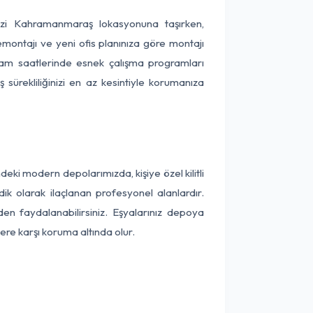
inizi Kahramanmaraş lokasyonuna taşırken,
emontajı ve yeni ofis planınıza göre montajı
akşam saatlerinde esnek çalışma programları
 sürekliliğinizi en az kesintiyle korumanıza
i modern depolarımızda, kişiye özel kilitli
ik olarak ilaçlanan profesyonel alanlardır.
 faydalanabilirsiniz. Eşyalarınız depoya
ere karşı koruma altında olur.