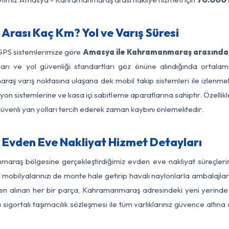
ası Kaç Km? Yol ve Varış Süresi
 GPS sistemlerimize göre
Amasya ile Kahramanmaraş arasındaki
nırları ve yol güvenliği standartları göz önüne alındığında ort
ş varış noktasına ulaşana dek mobil takip sistemleri ile izlenmekt
yon sistemlerine ve kasa içi sabitleme aparatlarına sahiptir. Özellikl
üvenli yan yolları tercih ederek zaman kaybını önlemektedir.
vden Eve Nakliyat Hizmet Detayları
araş bölgesine gerçekleştirdiğimiz evden eve nakliyat süreçler
obilyalarınızı de monte hale getirip havalı naylonlarla ambalajlark
n alınan her bir parça, Kahramanmaraş adresindeki yeni yerinde tit
gortalı taşımacılık sözleşmesi ile tüm varlıklarınız güvence altına a