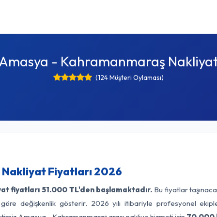
Amasya - Kahramanmaraş Nakliya
(124 Müşteri Oylaması)
akliyat Fiyatları 2026
t fiyatları
51.000 TL'den başlamaktadır.
Bu fiyatlar taşınac
 göre değişkenlik gösterir. 2026 yılı itibariyle profesyonel ekipl
metimiz Amasya - Kahramanmaraş arası nakliye hizmeti için
70.000 l