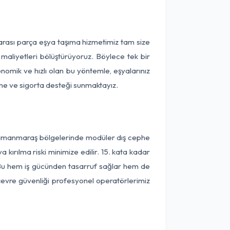
rası parça eşya taşıma hizmetimiz tam size
 maliyetleri bölüştürüyoruz. Böylece tek bir
onomik ve hızlı olan bu yöntemle, eşyalarınız
leme ve sigorta desteği sunmaktayız.
hramanmaraş bölgelerinde modüler dış cephe
kırılma riski minimize edilir. 15. kata kadar
 Bu hem iş gücünden tasarruf sağlar hem de
 çevre güvenliği profesyonel operatörlerimiz