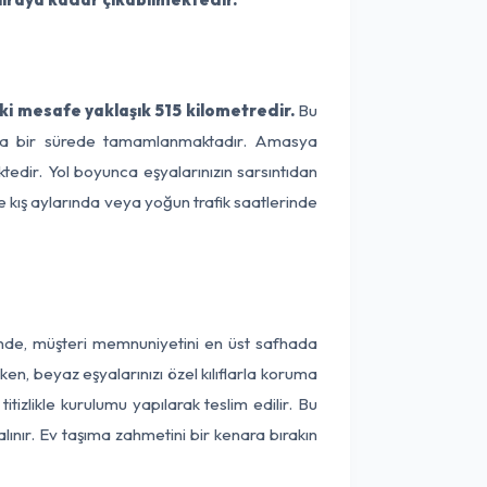
 mesafe yaklaşık 515 kilometredir.
Bu
alama bir sürede tamamlanmaktadır. Amasya
edir. Yol boyunca eşyalarınızın sarsıntıdan
e kış aylarında veya yoğun trafik saatlerinde
inde, müşteri memnuniyetini en üst safhada
en, beyaz eşyalarınızı özel kılıflarla koruma
izlikle kurulumu yapılarak teslim edilir. Bu
lınır. Ev taşıma zahmetini bir kenara bırakın