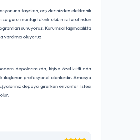
kasyonuna taşırken, arşivlerinizden elektronik
nıza göre montajı teknik ekibimiz tarafından
programları sunuyoruz. Kurumsal taşımacılıkta
ıza yardımcı oluyoruz.
ern depolarımızda, kişiye özel kilitli oda
rak ilaçlanan profesyonel alanlardır. Amasya
şyalarınız depoya girerken envanter listesi
olur.