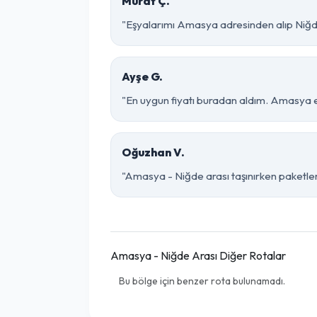
Murat Ç.
"Eşyalarımı Amasya adresinden alıp Niğde
Ayşe G.
"En uygun fiyatı buradan aldım. Amasya e
Oğuzhan V.
"Amasya - Niğde arası taşınırken paketleme
Amasya - Niğde Arası Diğer Rotalar
Bu bölge için benzer rota bulunamadı.