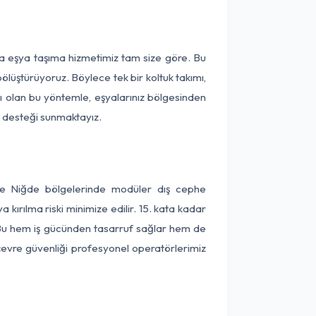
ça eşya taşıma hizmetimiz tam size göre. Bu
ölüştürüyoruz. Böylece tek bir koltuk takımı,
lı olan bu yöntemle, eşyalarınız bölgesinden
ta desteği sunmaktayız.
 ve Niğde bölgelerinde modüler dış cephe
kırılma riski minimize edilir. 15. kata kadar
 Bu hem iş gücünden tasarruf sağlar hem de
 çevre güvenliği profesyonel operatörlerimiz