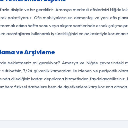
fazla disiplin ve hız gerektirir. Amasya merkezli ofislerinizi Niğde lo
rek paketliyoruz. Ofis mobilyalarınızın demontajı ve yeni ofis planı
i aksatmamak adına hafta sonu veya akşam saatlerinde esnek çalışma 
lum avantajlarını kullanarak iş sürekliliğinizi en az kesintiyle koruman
lama ve Arşivleme
erde bekletmeniz mi gerekiyor? Amasya ve Niğde çevresindeki mod
z rutubetsiz, 7/24 güvenlik kameraları ile izlenen ve periyodik ola
ında dilediğiniz kadar depolama hizmetinden faydalanabilirsiniz. E
nız hem fiziksel darbelere hem de dış etkenlere karşı koruma altında 