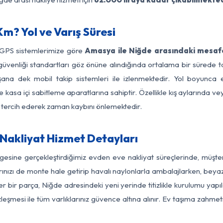
m? Yol ve Varış Süresi
 GPS sistemlerimize göre
Amasya ile Niğde arasındaki mesafe
 yol güvenliği standartları göz önüne alındığında ortalama bir sü
şana dek mobil takip sistemleri ile izlenmektedir. Yol boyunca eş
 kasa içi sabitleme aparatlarına sahiptir. Özellikle kış aylarında v
ı tercih ederek zaman kaybını önlemektedir.
Nakliyat Hizmet Detayları
gesine gerçekleştirdiğimiz evden eve nakliyat süreçlerinde, müşte
ızı de monte hale getirip havalı naylonlarla ambalajlarken, beyaz eşy
bir parça, Niğde adresindeki yeni yerinde titizlikle kurulumu yapıl
zleşmesi ile tüm varlıklarınız güvence altına alınır. Ev taşıma zahmet