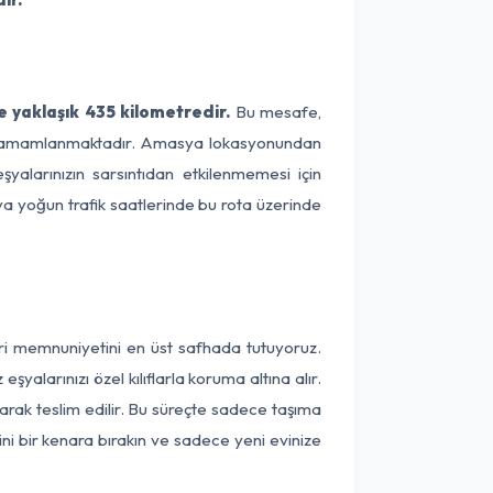
 yaklaşık 435 kilometredir.
Bu mesafe,
rede tamamlanmaktadır. Amasya lokasyonundan
yalarınızın sarsıntıdan etkilenmemesi için
eya yoğun trafik saatlerinde bu rota üzerinde
ri memnuniyetini en üst safhada tutuyoruz.
alarınızı özel kılıflarla koruma altına alır.
arak teslim edilir. Bu süreçte sadece taşıma
ini bir kenara bırakın ve sadece yeni evinize