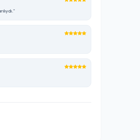
ılıydı."