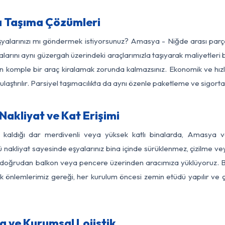
 Taşıma Çözümleri
eşyalarınızı mı göndermek istiyorsunuz? Amasya - Niğde arası par
larını aynı güzergah üzerindeki araçlarımızla taşıyarak maliyetleri b
için komple bir araç kiralamak zorunda kalmazsınız. Ekonomik ve hız
 ulaştırılır. Parsiyel taşımacılıkta da aynı özenle paketleme ve sigor
akliyat ve Kat Erişimi
z kaldığı dar merdivenli veya yüksek katlı binalarda, Amasya
nakliyat sayesinde eşyalarınız bina içinde sürüklenmez, çizilme veya 
nızı doğrudan balkon veya pencere üzerinden aracımıza yüklüyoruz.
nlik önlemlerimiz gereği, her kurulum öncesi zemin etüdü yapılır ve
 ve Kurumsal Lojistik