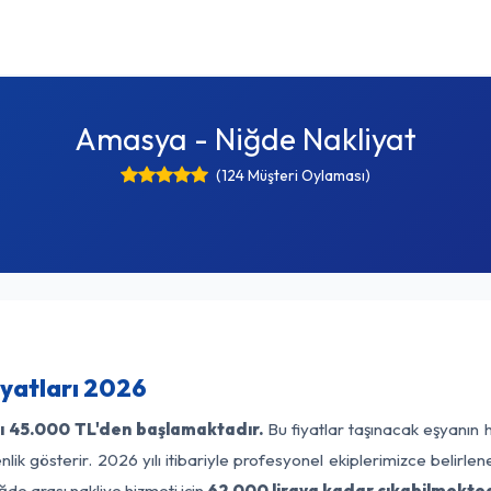
Amasya - Niğde Nakliyat
(124 Müşteri Oylaması)
yatları 2026
ı
45.000 TL'den başlamaktadır.
Bu fiyatlar taşınacak eşyanın 
lik gösterir. 2026 yılı itibariyle profesyonel ekiplerimizce belirle
de arası nakliye hizmeti için
62.000 liraya kadar çıkabilmekted