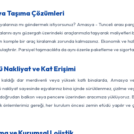
ya Taşıma Çözümleri
eşyalarınızı mı göndermek istiyorsunuz? Amasya - Tunceli arası par
larını aynı güzergah üzerindeki araçlarımızla taşıyarak maliyetleri b
için komple bir araç kiralamak zorunda kalmazsınız. Ekonomik ve hız
 ulaştırılır. Parsiyel taşımacılıkta da aynı özenle paketleme ve sigor
 Nakliyat ve Kat Erişimi
z kaldığı dar merdivenli veya yüksek katlı binalarda, Amasya v
nakliyat sayesinde eşyalarınız bina içinde sürüklenmez, çizilme veya 
nızı doğrudan balkon veya pencere üzerinden aracımıza yüklüyoruz.
nlik önlemlerimiz gereği, her kurulum öncesi zemin etüdü yapılır ve
ma ve Kurumsal Lojistik