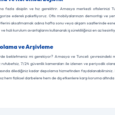
a fazla disiplin ve hız gerektirir. Amasya merkezli ofislerinizi T
egorize ederek paketliyoruz. Ofis mobilyalarınızın demontajı ve yeni
aaliyetlerini aksatmamak adına hafta sonu veya akşam saatlerinde e
 ve hızlı kurulum avantajlarını kullanarak iş sürekliliğinizi en az kesi
olama ve Arşivleme
erde bekletmeniz mi gerekiyor? Amasya ve Tunceli çevresindeki mod
z rutubetsiz, 7/24 güvenlik kameraları ile izlenen ve periyodik ola
sında dilediğiniz kadar depolama hizmetinden faydalanabilirsiniz. 
nız hem fiziksel darbelere hem de dış etkenlere karşı koruma altında 