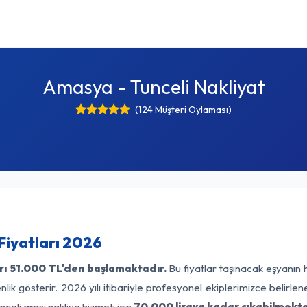
Amasya - Tunceli Nakliyat
(124 Müşteri Oylaması)
Fiyatları 2026
rı
51.000 TL'den başlamaktadır.
Bu fiyatlar taşınacak eşyanın 
lik gösterir. 2026 yılı itibariyle profesyonel ekiplerimizce belirle
celi arası nakliye hizmeti için
70.000 liraya kadar çıkabilmekte