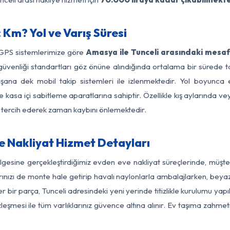
Km? Yol ve Varış Süresi
 GPS sistemlerimize göre
Amasya ile Tunceli arasındaki mesafe
 yol güvenliği standartları göz önüne alındığında ortalama bir sü
aşana dek mobil takip sistemleri ile izlenmektedir. Yol boyunca e
 kasa içi sabitleme aparatlarına sahiptir. Özellikle kış aylarında v
ı tercih ederek zaman kaybını önlemektedir.
 Nakliyat Hizmet Detayları
lgesine gerçekleştirdiğimiz evden eve nakliyat süreçlerinde, müşt
ızı de monte hale getirip havalı naylonlarla ambalajlarken, beyaz eşy
ir parça, Tunceli adresindeki yeni yerinde titizlikle kurulumu yapı
zleşmesi ile tüm varlıklarınız güvence altına alınır. Ev taşıma zahmet