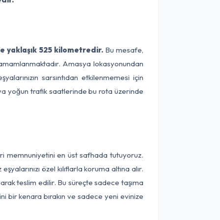
 yaklaşık 525 kilometredir.
Bu mesafe,
rede tamamlanmaktadır. Amasya lokasyonundan
şyalarınızın sarsıntıdan etkilenmemesi için
eya yoğun trafik saatlerinde bu rota üzerinde
eri memnuniyetini en üst safhada tutuyoruz.
alarınızı özel kılıflarla koruma altına alır.
larak teslim edilir. Bu süreçte sadece taşıma
ini bir kenara bırakın ve sadece yeni evinize