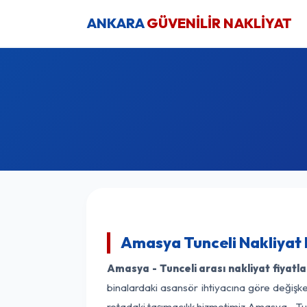
ANKARA
GÜVENİLİR NAKLİYAT
Amasya Tunceli Nakliyat 
Amasya - Tunceli arası nakliyat fiyatla
binalardaki asansör ihtiyacına göre değişken
rotadaki taşımacılık hizmetimiz Amasya - Tun