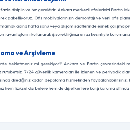
azla disiplin ve hız gerektirir. Ankara merkezli ofislerinizi Bartın l
rek paketliyoruz. Ofis mobilyalarınızın demontajı ve yeni ofis planı
i aksatmamak adına hafta sonu veya akşam saatlerinde esnek çalışma 
lum avantajlarını kullanarak iş sürekliliğinizi en az kesintiyle koruman
lama ve Arşivleme
erde bekletmeniz mi gerekiyor? Ankara ve Bartın çevresindeki mod
z rutubetsiz, 7/24 güvenlik kameraları ile izlenen ve periyodik ola
ında dilediğiniz kadar depolama hizmetinden faydalanabilirsiniz. 
nız hem fiziksel darbelere hem de dış etkenlere karşı koruma altında 