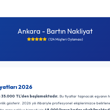
Ankara - Bartın Nakliyat
(124 Müşteri Oylaması)
iyatları 2026
ı
35.000 TL'den başlamaktadır.
Bu fiyatlar taşınacak eşyanın h
lik gösterir. 2026 yılı itibariyle profesyonel ekiplerimizce belirle
ın arası nakliye hizmeti için
48.000 liraya kadar çıkabilmektedi