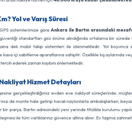
m? Yol ve Varış Süresi
e GPS sistemlerimize göre
Ankara ile Bartın arasındaki mesafe
 yol güvenliği standartları göz önüne alındığında ortalama bir sü
şana dek mobil takip sistemleri ile izlenmektedir. Yol boyunca e
 kasa içi sabitleme aparatlarına sahiptir. Özellikle kış aylarında v
ı tercih ederek zaman kaybını önlemektedir.
Nakliyat Hizmet Detayları
gesine gerçekleştirdiğimiz evden eve nakliyat süreçlerinde, müşt
ızı de monte hale getirip havalı naylonlarla ambalajlarken, beyaz eşy
bir parça, Bartın adresindeki yeni yerinde titizlikle kurulumu yapıl
zleşmesi ile tüm varlıklarınız güvence altına alınır. Ev taşıma zahmet