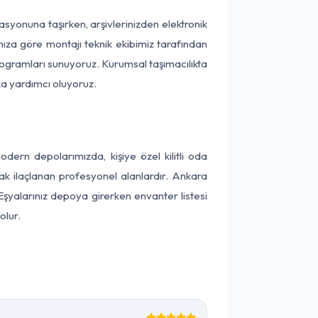
okasyonuna taşırken, arşivlerinizden elektronik
nıza göre montajı teknik ekibimiz tarafından
programları sunuyoruz. Kurumsal taşımacılıkta
ıza yardımcı oluyoruz.
ern depolarımızda, kişiye özel kilitli oda
rak ilaçlanan profesyonel alanlardır. Ankara
Eşyalarınız depoya girerken envanter listesi
olur.