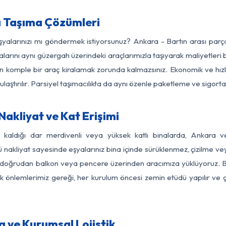
a Taşıma Çözümleri
eşyalarınızı mı göndermek istiyorsunuz? Ankara - Bartın arası par
larını aynı güzergah üzerindeki araçlarımızla taşıyarak maliyetleri b
için komple bir araç kiralamak zorunda kalmazsınız. Ekonomik ve hız
 ulaştırılır. Parsiyel taşımacılıkta da aynı özenle paketleme ve sigor
akliyat ve Kat Erişimi
z kaldığı dar merdivenli veya yüksek katlı binalarda, Ankara 
nakliyat sayesinde eşyalarınız bina içinde sürüklenmez, çizilme veya 
nızı doğrudan balkon veya pencere üzerinden aracımıza yüklüyoruz.
nlik önlemlerimiz gereği, her kurulum öncesi zemin etüdü yapılır ve
a ve Kurumsal Lojistik