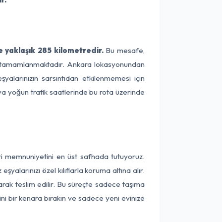
 yaklaşık 285 kilometredir.
Bu mesafe,
rede tamamlanmaktadır. Ankara lokasyonundan
şyalarınızın sarsıntıdan etkilenmemesi için
eya yoğun trafik saatlerinde bu rota üzerinde
eri memnuniyetini en üst safhada tutuyoruz.
alarınızı özel kılıflarla koruma altına alır.
arak teslim edilir. Bu süreçte sadece taşıma
ini bir kenara bırakın ve sadece yeni evinize