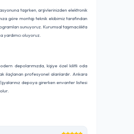
kasyonuna taşırken, arşivlerinizden elektronik
nıza göre montajı teknik ekibimiz tarafından
programları sunuyoruz. Kurumsal taşımacılıkta
ıza yardımcı oluyoruz.
ern depolarımızda, kişiye özel kilitli oda
rak ilaçlanan profesyonel alanlardır. Ankara
şyalarınız depoya girerken envanter listesi
olur.