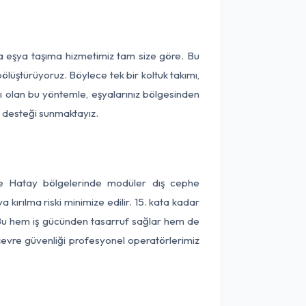
ça eşya taşıma hizmetimiz tam size göre. Bu
ölüştürüyoruz. Böylece tek bir koltuk takımı,
lı olan bu yöntemle, eşyalarınız bölgesinden
ta desteği sunmaktayız.
 ve Hatay bölgelerinde modüler dış cephe
kırılma riski minimize edilir. 15. kata kadar
 Bu hem iş gücünden tasarruf sağlar hem de
 çevre güvenliği profesyonel operatörlerimiz