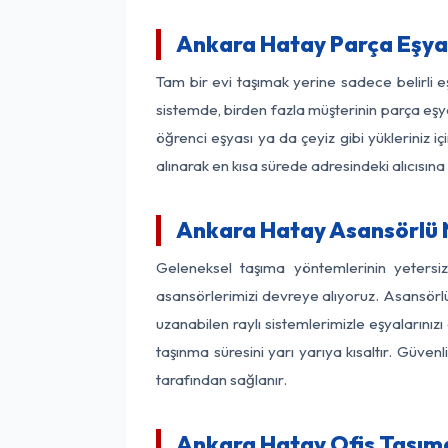
Ankara Hatay Parça Eşya
Tam bir evi taşımak yerine sadece belirli 
sistemde, birden fazla müşterinin parça eşya
öğrenci eşyası ya da çeyiz gibi yükleriniz 
alınarak en kısa sürede adresindeki alıcısına
Ankara Hatay Asansörlü N
Geleneksel taşıma yöntemlerinin yetersi
asansörlerimizi devreye alıyoruz. Asansörlü 
uzanabilen raylı sistemlerimizle eşyaları
taşınma süresini yarı yarıya kısaltır. Güve
tarafından sağlanır.
Ankara Hatay Ofis Taşıma