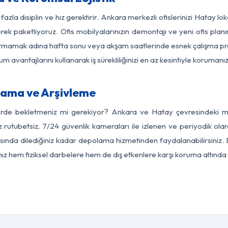
fazla disiplin ve hız gerektirir. Ankara merkezli ofislerinizi Hatay lo
rek paketliyoruz. Ofis mobilyalarınızın demontajı ve yeni ofis planı
i aksatmamak adına hafta sonu veya akşam saatlerinde esnek çalışma 
lum avantajlarını kullanarak iş sürekliliğinizi en az kesintiyle koruman
ama ve Arşivleme
erde bekletmeniz mi gerekiyor? Ankara ve Hatay çevresindeki mod
z rutubetsiz, 7/24 güvenlik kameraları ile izlenen ve periyodik ola
ında dilediğiniz kadar depolama hizmetinden faydalanabilirsiniz. E
nız hem fiziksel darbelere hem de dış etkenlere karşı koruma altında 