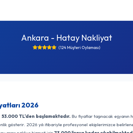
Ankara - Hatay Nakliyat
(124 Müşteri Oylaması)
yatları 2026
ı
53.000 TL'den başlamaktadır.
Bu fiyatlar taşınacak eşyanın h
lik gösterir. 2026 yılı itibariyle profesyonel ekiplerimizce belirle
ay arası nakliye hizmeti için
73.000 liraya kadar çıkabilmektedi