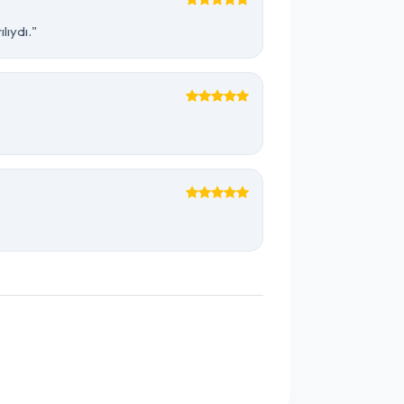
lıydı."