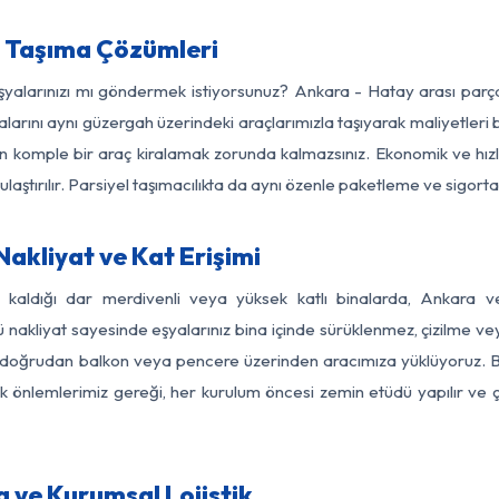
 Taşıma Çözümleri
eşyalarınızı mı göndermek istiyorsunuz? Ankara - Hatay arası par
larını aynı güzergah üzerindeki araçlarımızla taşıyarak maliyetleri b
için komple bir araç kiralamak zorunda kalmazsınız. Ekonomik ve hız
 ulaştırılır. Parsiyel taşımacılıkta da aynı özenle paketleme ve sigor
akliyat ve Kat Erişimi
z kaldığı dar merdivenli veya yüksek katlı binalarda, Ankara
nakliyat sayesinde eşyalarınız bina içinde sürüklenmez, çizilme veya 
nızı doğrudan balkon veya pencere üzerinden aracımıza yüklüyoruz.
nlik önlemlerimiz gereği, her kurulum öncesi zemin etüdü yapılır ve
 ve Kurumsal Lojistik