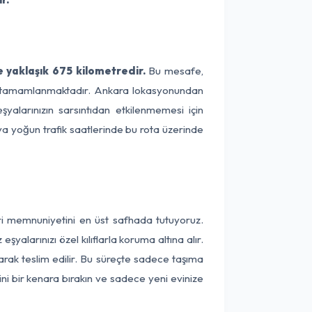
 yaklaşık 675 kilometredir.
Bu mesafe,
rede tamamlanmaktadır. Ankara lokasyonundan
yalarınızın sarsıntıdan etkilenmemesi için
eya yoğun trafik saatlerinde bu rota üzerinde
ri memnuniyetini en üst safhada tutuyoruz.
alarınızı özel kılıflarla koruma altına alır.
arak teslim edilir. Bu süreçte sadece taşıma
ini bir kenara bırakın ve sadece yeni evinize