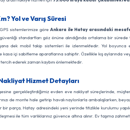
? Yol ve Varış Süresi
e GPS sistemlerimize göre
Ankara ile Hatay arasındaki mesafe
 yol güvenliği standartları göz önüne alındığında ortalama bir sü
şana dek mobil takip sistemleri ile izlenmektedir. Yol boyunca eş
 kasa içi sabitleme aparatlarına sahiptir. Özellikle kış aylarında v
ı tercih ederek zaman kaybını önlemektedir.
Nakliyat Hizmet Detayları
gesine gerçekleştirdiğimiz evden eve nakliyat süreçlerinde, müşte
ızı de monte hale getirip havalı naylonlarla ambalajlarken, beyaz eşy
bir parça, Hatay adresindeki yeni yerinde titizlikle kurulumu yapıl
zleşmesi ile tüm varlıklarınız güvence altına alınır. Ev taşıma zahmet