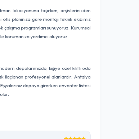
Batman lokasyonuna taşırken, arşivlerinizden
 ofis planınıza göre montajı teknik ekibimiz
snek çalışma programları sunuyoruz. Kurumsal
ntiyle korumanıza yardımcı oluyoruz.
ern depolarımızda, kişiye özel kilitli oda
ak ilaçlanan profesyonel alanlardır. Antalya
Eşyalarınız depoya girerken envanter listesi
olur.