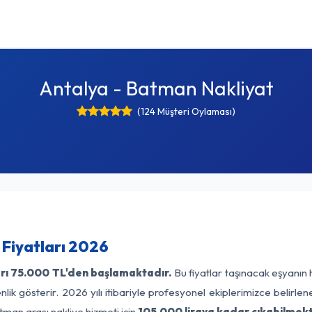
Antalya - Batman Nakliyat
(124 Müşteri Oylaması)
Fiyatları 2026
rı
75.000 TL'den başlamaktadır.
Bu fiyatlar taşınacak eşyanın 
lik gösterir. 2026 yılı itibariyle profesyonel ekiplerimizce belirle
tman arası nakliye hizmeti için
105.000 liraya kadar çıkabilmekt