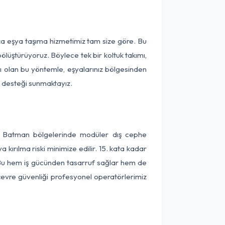
ça eşya taşıma hizmetimiz tam size göre. Bu
ölüştürüyoruz. Böylece tek bir koltuk takımı,
lı olan bu yöntemle, eşyalarınız bölgesinden
ta desteği sunmaktayız.
ve Batman bölgelerinde modüler dış cephe
kırılma riski minimize edilir. 15. kata kadar
 Bu hem iş gücünden tasarruf sağlar hem de
 çevre güvenliği profesyonel operatörlerimiz