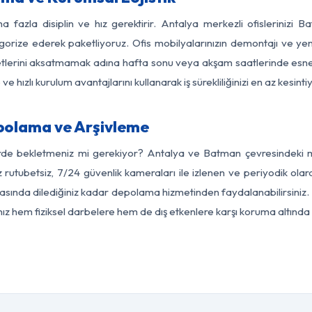
a fazla disiplin ve hız gerektirir. Antalya merkezli ofislerinizi 
egorize ederek paketliyoruz. Ofis mobilyalarınızın demontajı ve yeni
aaliyetlerini aksatmamak adına hafta sonu veya akşam saatlerinde e
 ve hızlı kurulum avantajlarını kullanarak iş sürekliliğinizi en az kesi
polama ve Arşivleme
erde bekletmeniz mi gerekiyor? Antalya ve Batman çevresindeki mod
z rutubetsiz, 7/24 güvenlik kameraları ile izlenen ve periyodik olar
ında dilediğiniz kadar depolama hizmetinden faydalanabilirsiniz. 
nız hem fiziksel darbelere hem de dış etkenlere karşı koruma altında 