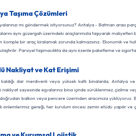
ya Taşıma Çözümleri
eşyalarınızı mı göndermek istiyorsunuz? Antalya - Batman arası par
larını aynı güzergah üzerindeki araçlarımızla taşıyarak maliyetleri b
için komple bir araç kiralamak zorunda kalmazsınız. Ekonomik ve hız
 ulaştırılır. Parsiyel taşımacılıkta da aynı özenle paketleme ve sigor
 Nakliyat ve Kat Erişimi
z kaldığı dar merdivenli veya yüksek katlı binalarda, Antalya 
nakliyat sayesinde eşyalarınız bina içinde sürüklenmez, çizilme veya 
nızı doğrudan balkon veya pencere üzerinden aracımıza yüklüyoruz.
nlik önlemlerimiz gereği, her kurulum öncesi zemin etüdü yapılır ve
ma ve Kurumsal Lojistik