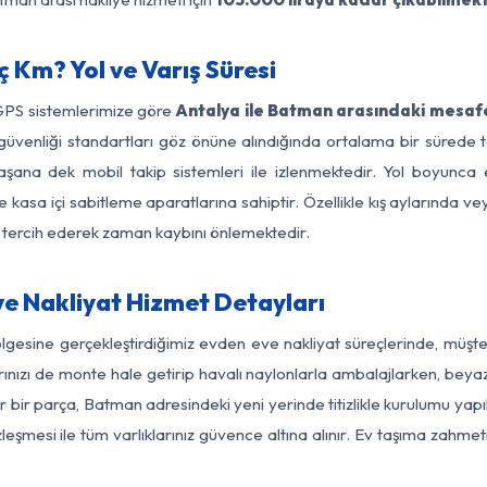
 Km? Yol ve Varış Süresi
 GPS sistemlerimize göre
Antalya ile Batman arasındaki mesafe
 yol güvenliği standartları göz önüne alındığında ortalama bir sür
şana dek mobil takip sistemleri ile izlenmektedir. Yol boyunca e
 kasa içi sabitleme aparatlarına sahiptir. Özellikle kış aylarında v
ı tercih ederek zaman kaybını önlemektedir.
e Nakliyat Hizmet Detayları
lgesine gerçekleştirdiğimiz evden eve nakliyat süreçlerinde, müşt
ızı de monte hale getirip havalı naylonlarla ambalajlarken, beyaz eşy
bir parça, Batman adresindeki yeni yerinde titizlikle kurulumu yapı
zleşmesi ile tüm varlıklarınız güvence altına alınır. Ev taşıma zahmet