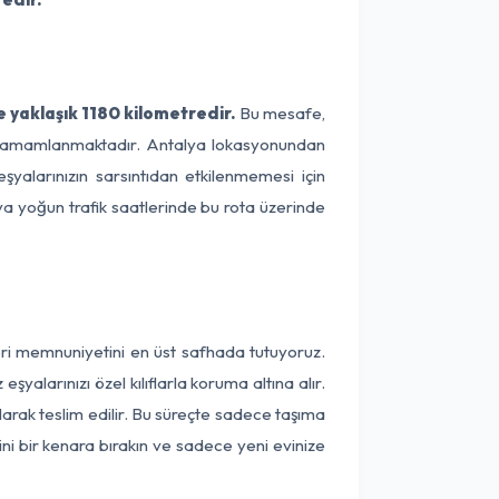
 yaklaşık 1180 kilometredir.
Bu mesafe,
ede tamamlanmaktadır. Antalya lokasyonundan
şyalarınızın sarsıntıdan etkilenmemesi için
eya yoğun trafik saatlerinde bu rota üzerinde
eri memnuniyetini en üst safhada tutuyoruz.
alarınızı özel kılıflarla koruma altına alır.
larak teslim edilir. Bu süreçte sadece taşıma
ini bir kenara bırakın ve sadece yeni evinize