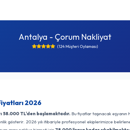
Antalya - Çorum Nakliyat
(124 Müşteri Oylaması)
iyatları 2026
ı
58.000 TL'den başlamaktadır.
Bu fiyatlar taşınacak eşyanın 
lik gösterir. 2026 yılı itibariyle profesyonel ekiplerimizce belirle
rum arası nakliye hizmeti için
78.000 liraya kadar çıkabilmekted