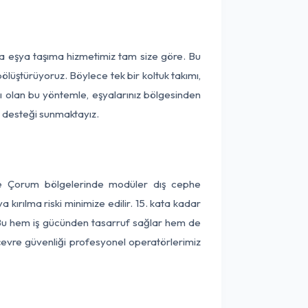
ça eşya taşıma hizmetimiz tam size göre. Bu
ölüştürüyoruz. Böylece tek bir koltuk takımı,
lı olan bu yöntemle, eşyalarınız bölgesinden
ta desteği sunmaktayız.
 ve Çorum bölgelerinde modüler dış cephe
kırılma riski minimize edilir. 15. kata kadar
 Bu hem iş gücünden tasarruf sağlar hem de
 çevre güvenliği profesyonel operatörlerimiz