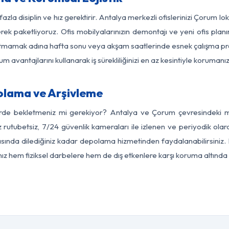
azla disiplin ve hız gerektirir. Antalya merkezli ofislerinizi Çorum l
rek paketliyoruz. Ofis mobilyalarınızın demontajı ve yeni ofis planı
i aksatmamak adına hafta sonu veya akşam saatlerinde esnek çalışma 
lum avantajlarını kullanarak iş sürekliliğinizi en az kesintiyle koruman
lama ve Arşivleme
erde bekletmeniz mi gerekiyor? Antalya ve Çorum çevresindeki mod
z rutubetsiz, 7/24 güvenlik kameraları ile izlenen ve periyodik olar
ında dilediğiniz kadar depolama hizmetinden faydalanabilirsiniz. E
nız hem fiziksel darbelere hem de dış etkenlere karşı koruma altında 