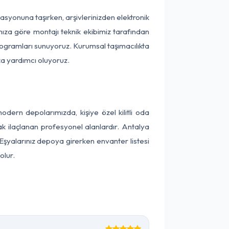
okasyonuna taşırken, arşivlerinizden elektronik
nıza göre montajı teknik ekibimiz tarafından
programları sunuyoruz. Kurumsal taşımacılıkta
ıza yardımcı oluyoruz.
ern depolarımızda, kişiye özel kilitli oda
ak ilaçlanan profesyonel alanlardır. Antalya
şyalarınız depoya girerken envanter listesi
olur.