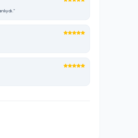
ılıydı."