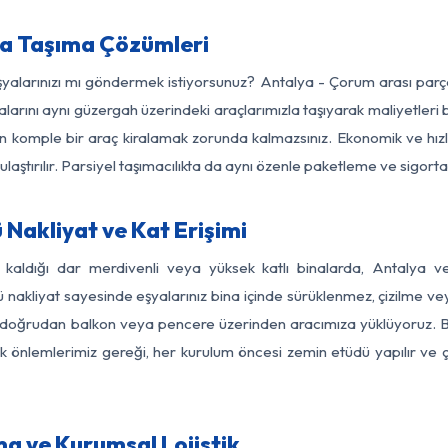
a Taşıma Çözümleri
eşyalarınızı mı göndermek istiyorsunuz? Antalya - Çorum arası par
larını aynı güzergah üzerindeki araçlarımızla taşıyarak maliyetleri b
için komple bir araç kiralamak zorunda kalmazsınız. Ekonomik ve hız
 ulaştırılır. Parsiyel taşımacılıkta da aynı özenle paketleme ve sigor
Nakliyat ve Kat Erişimi
z kaldığı dar merdivenli veya yüksek katlı binalarda, Antalya
nakliyat sayesinde eşyalarınız bina içinde sürüklenmez, çizilme veya 
nızı doğrudan balkon veya pencere üzerinden aracımıza yüklüyoruz.
nlik önlemlerimiz gereği, her kurulum öncesi zemin etüdü yapılır ve
a ve Kurumsal Lojistik