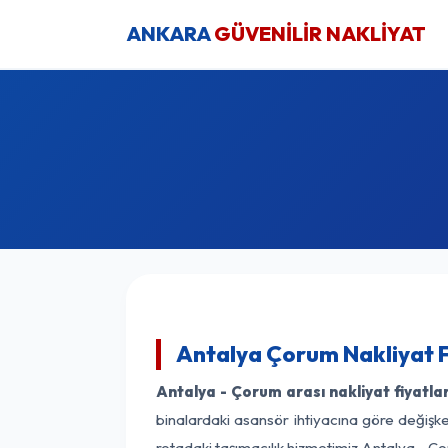
ANKARA
GÜVENİLİR NAKLİYAT
Antalya Çorum Nakliyat F
Antalya - Çorum arası nakliyat fiyatlar
binalardaki asansör ihtiyacına göre değişken
rotadaki taşımacılık hizmetimiz Antalya - Ço