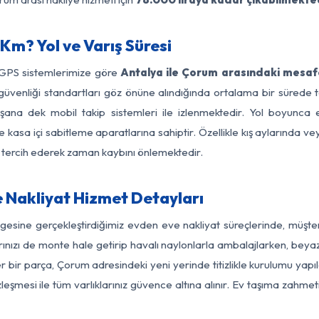
Km? Yol ve Varış Süresi
 GPS sistemlerimize göre
Antalya ile Çorum arasındaki mesafe
 yol güvenliği standartları göz önüne alındığında ortalama bir sür
şana dek mobil takip sistemleri ile izlenmektedir. Yol boyunca eş
 kasa içi sabitleme aparatlarına sahiptir. Özellikle kış aylarında v
ı tercih ederek zaman kaybını önlemektedir.
 Nakliyat Hizmet Detayları
gesine gerçekleştirdiğimiz evden eve nakliyat süreçlerinde, müşt
ızı de monte hale getirip havalı naylonlarla ambalajlarken, beyaz eşy
 bir parça, Çorum adresindeki yeni yerinde titizlikle kurulumu yapıl
zleşmesi ile tüm varlıklarınız güvence altına alınır. Ev taşıma zahmet