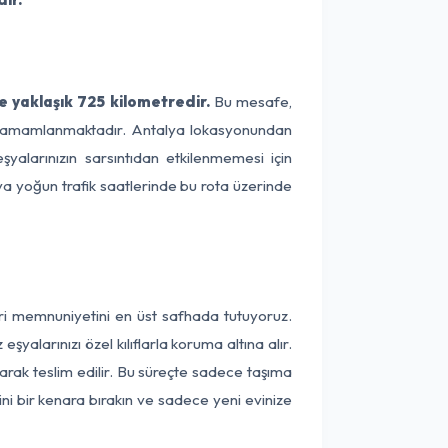
 yaklaşık 725 kilometredir.
Bu mesafe,
ede tamamlanmaktadır. Antalya lokasyonundan
yalarınızın sarsıntıdan etkilenmemesi için
eya yoğun trafik saatlerinde bu rota üzerinde
eri memnuniyetini en üst safhada tutuyoruz.
alarınızı özel kılıflarla koruma altına alır.
arak teslim edilir. Bu süreçte sadece taşıma
ini bir kenara bırakın ve sadece yeni evinize