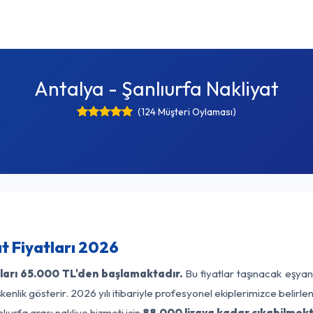
Antalya - Şanlıurfa Nakliyat
(124 Müşteri Oylaması)
t Fiyatları 2026
ları
65.000 TL'den başlamaktadır.
Bu fiyatlar taşınacak eşyan
enlik gösterir. 2026 yılı itibariyle profesyonel ekiplerimizce belirl
lıurfa arası nakliye hizmeti için
88.000 liraya kadar çıkabilmekt