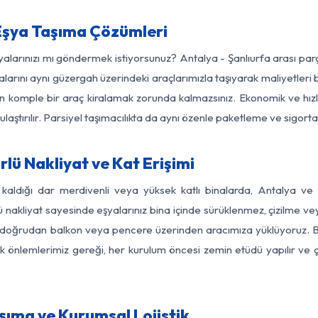
Eşya Taşıma Çözümleri
şyalarınızı mı göndermek istiyorsunuz? Antalya - Şanlıurfa arası pa
larını aynı güzergah üzerindeki araçlarımızla taşıyarak maliyetleri b
için komple bir araç kiralamak zorunda kalmazsınız. Ekonomik ve hız
 ulaştırılır. Parsiyel taşımacılıkta da aynı özenle paketleme ve sigor
lü Nakliyat ve Kat Erişimi
 kaldığı dar merdivenli veya yüksek katlı binalarda, Antalya ve
nakliyat sayesinde eşyalarınız bina içinde sürüklenmez, çizilme veya 
nızı doğrudan balkon veya pencere üzerinden aracımıza yüklüyoruz.
nlik önlemlerimiz gereği, her kurulum öncesi zemin etüdü yapılır ve
şıma ve Kurumsal Lojistik