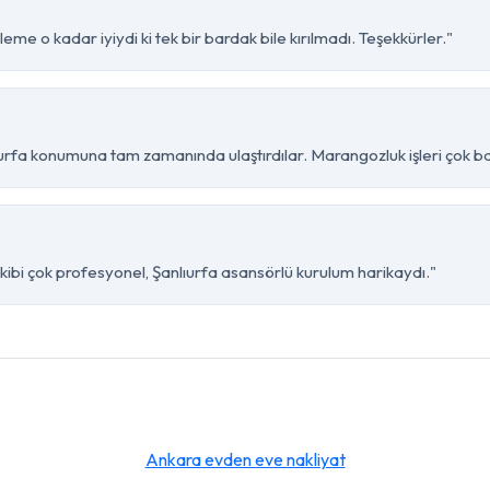
eme o kadar iyiydi ki tek bir bardak bile kırılmadı. Teşekkürler."
urfa konumuna tam zamanında ulaştırdılar. Marangozluk işleri çok baş
kibi çok profesyonel, Şanlıurfa asansörlü kurulum harikaydı."
Ankara evden eve nakliyat