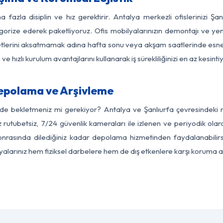
 fazla disiplin ve hız gerektirir. Antalya merkezli ofislerinizi Şa
egorize ederek paketliyoruz. Ofis mobilyalarınızın demontajı ve yeni
aaliyetlerini aksatmamak adına hafta sonu veya akşam saatlerinde e
 ve hızlı kurulum avantajlarını kullanarak iş sürekliliğinizi en az kesi
Depolama ve Arşivleme
rde bekletmeniz mi gerekiyor? Antalya ve Şanlıurfa çevresindeki mo
z rutubetsiz, 7/24 güvenlik kameraları ile izlenen ve periyodik olar
onrasında dilediğiniz kadar depolama hizmetinden faydalanabilirs
eşyalarınız hem fiziksel darbelere hem de dış etkenlere karşı koruma al