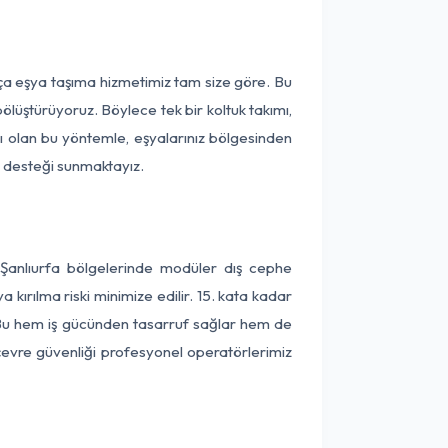
rça eşya taşıma hizmetimiz tam size göre. Bu
ölüştürüyoruz. Böylece tek bir koltuk takımı,
lı olan bu yöntemle, eşyalarınız bölgesinden
ta desteği sunmaktayız.
 Şanlıurfa bölgelerinde modüler dış cephe
kırılma riski minimize edilir. 15. kata kadar
 Bu hem iş gücünden tasarruf sağlar hem de
 çevre güvenliği profesyonel operatörlerimiz