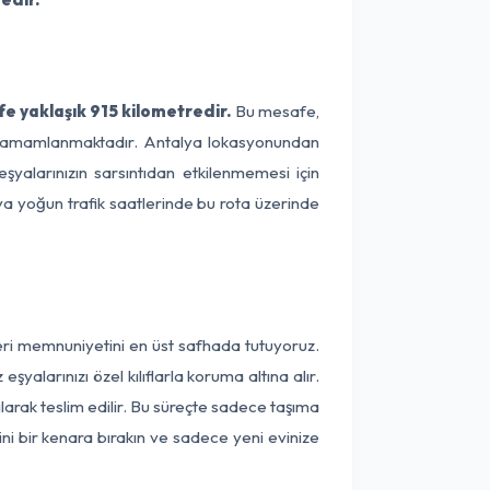
fe yaklaşık 915 kilometredir.
Bu mesafe,
ede tamamlanmaktadır. Antalya lokasyonundan
eşyalarınızın sarsıntıdan etkilenmemesi için
eya yoğun trafik saatlerinde bu rota üzerinde
teri memnuniyetini en üst safhada tutuyoruz.
alarınızı özel kılıflarla koruma altına alır.
larak teslim edilir. Bu süreçte sadece taşıma
ini bir kenara bırakın ve sadece yeni evinize