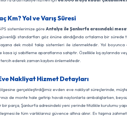
aç Km? Yol ve Varış Süresi
 GPS sistemlerimize göre
Antalya ile Şanlıurfa arasındaki mesa
 yol güvenliği standartları göz önüne alındığında ortalama bir sür
laşana dek mobil takip sistemleri ile izlenmektedir. Yol boyunca 
 kasa içi sabitleme aparatlarına sahiptir. Özellikle kış aylarında v
ı tercih ederek zaman kaybını önlemektedir.
Eve Nakliyat Hizmet Detayları
bölgesine gerçekleştirdiğimiz evden eve nakliyat süreçlerinde, müş
ızı de monte hale getirip havalı naylonlarla ambalajlarken, beyaz eşy
bir parça, Şanlıurfa adresindeki yeni yerinde titizlikle kurulumu yapı
zleşmesi ile tüm varlıklarınız güvence altına alınır. Ev taşıma zahmet