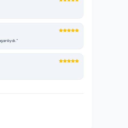
arılıydı."