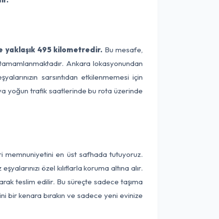
 yaklaşık 495 kilometredir.
Bu mesafe,
rede tamamlanmaktadır. Ankara lokasyonundan
şyalarınızın sarsıntıdan etkilenmemesi için
eya yoğun trafik saatlerinde bu rota üzerinde
eri memnuniyetini en üst safhada tutuyoruz.
alarınızı özel kılıflarla koruma altına alır.
arak teslim edilir. Bu süreçte sadece taşıma
ini bir kenara bırakın ve sadece yeni evinize