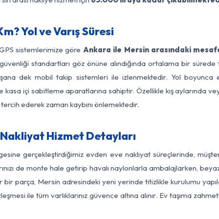
m? Yol ve Varış Süresi
 GPS sistemlerimize göre
Ankara ile Mersin arasındaki mesafe
 yol güvenliği standartları göz önüne alındığında ortalama bir sü
şana dek mobil takip sistemleri ile izlenmektedir. Yol boyunca e
 kasa içi sabitleme aparatlarına sahiptir. Özellikle kış aylarında v
ı tercih ederek zaman kaybını önlemektedir.
Nakliyat Hizmet Detayları
gesine gerçekleştirdiğimiz evden eve nakliyat süreçlerinde, müşt
ızı de monte hale getirip havalı naylonlarla ambalajlarken, beyaz eşy
bir parça, Mersin adresindeki yeni yerinde titizlikle kurulumu yapıl
zleşmesi ile tüm varlıklarınız güvence altına alınır. Ev taşıma zahmet