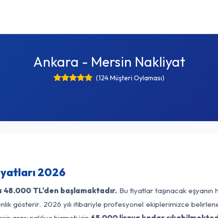
Ankara - Mersin Nakliyat
(124 Müşteri Oylaması)
iyatları 2026
ı
48.000 TL'den başlamaktadır.
Bu fiyatlar taşınacak eşyanın 
lik gösterir. 2026 yılı itibariyle profesyonel ekiplerimizce belirle
in arası nakliye hizmeti için
65.000 liraya kadar çıkabilmekted