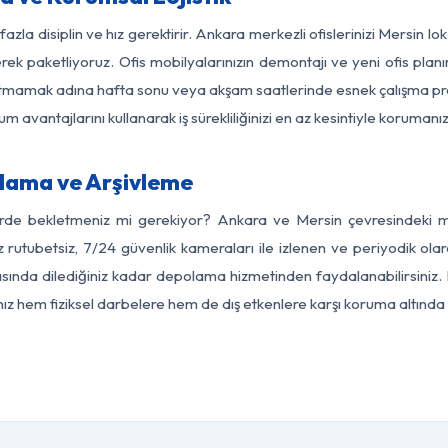
azla disiplin ve hız gerektirir. Ankara merkezli ofislerinizi Mersin l
rek paketliyoruz. Ofis mobilyalarınızın demontajı ve yeni ofis planı
i aksatmamak adına hafta sonu veya akşam saatlerinde esnek çalışma 
lum avantajlarını kullanarak iş sürekliliğinizi en az kesintiyle koruman
lama ve Arşivleme
erde bekletmeniz mi gerekiyor? Ankara ve Mersin çevresindeki mod
z rutubetsiz, 7/24 güvenlik kameraları ile izlenen ve periyodik ola
ında dilediğiniz kadar depolama hizmetinden faydalanabilirsiniz. 
nız hem fiziksel darbelere hem de dış etkenlere karşı koruma altında 