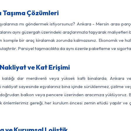
a Taşıma Çözümleri
eşyalarınızı mı göndermek istiyorsunuz? Ankara - Mersin arası par
larını aynı güzergah üzerindeki araçlarımızla taşıyarak maliyetleri b
için komple bir araç kiralamak zorunda kalmazsınız. Ekonomik ve hız
 ulaştırılır. Parsiyel taşımacılıkta da aynı özenle paketleme ve sigor
akliyat ve Kat Erişimi
z kaldığı dar merdivenli veya yüksek katlı binalarda, Ankara 
nakliyat sayesinde eşyalarınız bina içinde sürüklenmez, çizilme veya 
nızı doğrudan balkon veya pencere üzerinden aracımıza yüklüyoruz.
nlik önlemlerimiz gereği, her kurulum öncesi zemin etüdü yapılır ve
a ve Kurumsal Lojistik