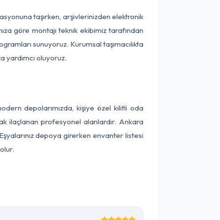
okasyonuna taşırken, arşivlerinizden elektronik
nıza göre montajı teknik ekibimiz tarafından
programları sunuyoruz. Kurumsal taşımacılıkta
ıza yardımcı oluyoruz.
ern depolarımızda, kişiye özel kilitli oda
rak ilaçlanan profesyonel alanlardır. Ankara
Eşyalarınız depoya girerken envanter listesi
olur.